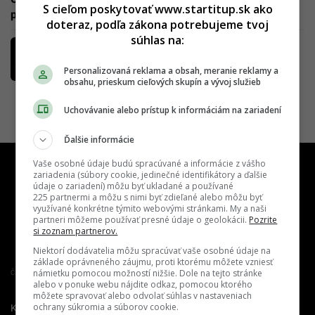
S cieľom poskytovať www.startitup.sk ako
pomôže skúmať pradávny kozmos
doteraz, podľa zákona potrebujeme tvoj
súhlas na:
O niekoľko hodín môže oblohu rozžiariť
unikátna meteorická búrka
Personalizovaná reklama a obsah, meranie reklamy a
obsahu, prieskum cieľových skupín a vývoj služieb
Uchovávanie alebo prístup k informáciám na zariadení
Ďalšie informácie
Vaše osobné údaje budú spracúvané a informácie z vášho
zariadenia (súbory cookie, jedinečné identifikátory a ďalšie
údaje o zariadení) môžu byť ukladané a používané
225 partnermi a môžu s nimi byť zdieľané alebo môžu byť
využívané konkrétne týmito webovými stránkami. My a naši
partneri môžeme používať presné údaje o geolokácii.
Pozrite
si zoznam partnerov.
Niektorí dodávatelia môžu spracúvať vaše osobné údaje na
základe oprávneného záujmu, proti ktorému môžete vzniesť
námietku pomocou možností nižšie. Dole na tejto stránke
Člen združenia IAB Slovakia
alebo v ponuke webu nájdite odkaz, pomocou ktorého
môžete spravovať alebo odvolať súhlas v nastaveniach
ochrany súkromia a súborov cookie.
Kontakt
Inzercia
Cenník