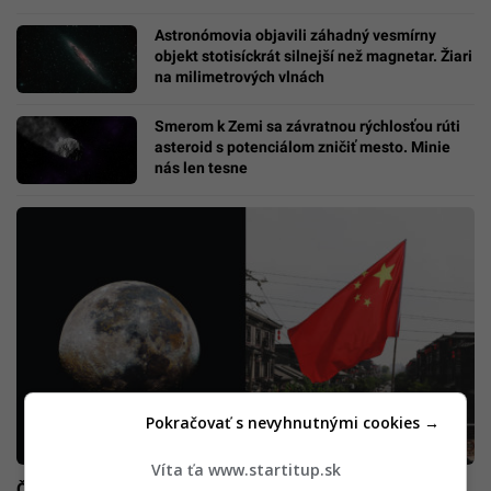
Astronómovia objavili záhadný vesmírny
objekt stotisíckrát silnejší než magnetar. Žiari
na milimetrových vlnách
Smerom k Zemi sa závratnou rýchlosťou rúti
asteroid s potenciálom zničiť mesto. Minie
nás len tesne
Pokračovať s nevyhnutnými cookies →
Víta ťa www.startitup.sk
Čína plánuje z Mesiaca spraviť „vesmírny štít“, ktorý