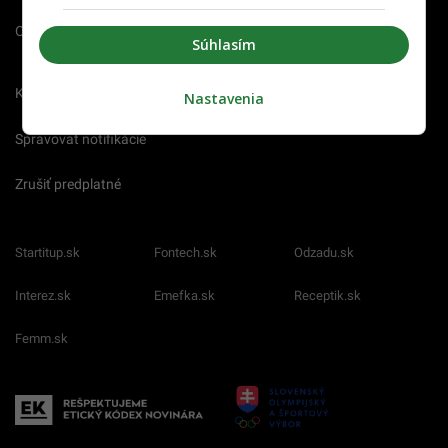
O nás
Redakcia
Nahlásiť
Súhlasím
chybu
Kariéra
Nastavenia
Spravovať notifikácie
Zrušiť predplatné
Startitup.sk
Fontech.sk
Odzadu.sk
Interez.sk
Emefka.sk
Receptik.sk
Femm.sk