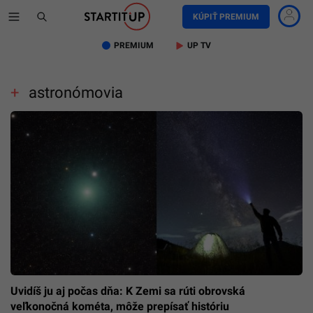
KÚPIŤ PREMIUM
PREMIUM
UP TV
astronómovia
Uvidíš ju aj počas dňa: K Zemi sa rúti obrovská
veľkonočná kométa, môže prepísať históriu