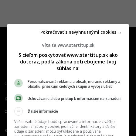
Pokračovať s nevyhnutnými cookies →
Víta ťa www.startitup.sk
S cieľom poskytovať www.startitup.sk ako
doteraz, podľa zákona potrebujeme tvoj
súhlas na:
Personalizovaná reklama a obsah, meranie reklamy a
Člen združenia IAB Slovakia
obsahu, prieskum cieľových skupín a vývoj služieb
Uchovávanie alebo prístup k informáciám na zariadení
Kontakt
Inzercia
Cenník
Ďalšie informácie
O nás
Redakcia
Nahlásiť
chybu
Vaše osobné údaje budú spracúvané a informácie z vášho
zariadenia (súbory cookie, jedinečné identifikátory a ďalšie
Kariéra
údaje o zariadení) môžu byť ukladané a používané