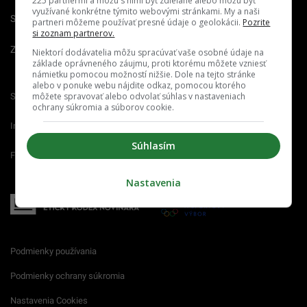
225 partnermi a môžu s nimi byť zdieľané alebo môžu byť
využívané konkrétne týmito webovými stránkami. My a naši
Spravovať notifikácie
partneri môžeme používať presné údaje o geolokácii.
Pozrite
si zoznam partnerov.
Zrušiť predplatné
Niektorí dodávatelia môžu spracúvať vaše osobné údaje na
základe oprávneného záujmu, proti ktorému môžete vzniesť
námietku pomocou možností nižšie. Dole na tejto stránke
alebo v ponuke webu nájdite odkaz, pomocou ktorého
môžete spravovať alebo odvolať súhlas v nastaveniach
Startitup.sk
Fontech.sk
Odzadu.sk
ochrany súkromia a súborov cookie.
Interez.sk
Emefka.sk
Receptik.sk
Súhlasím
Femm.sk
Nastavenia
Podmienky používania
Podmienky ochrany súkromia
Nastavenia Cookies