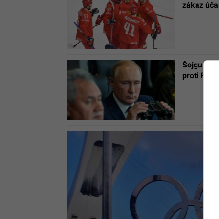
zákaz účas
Šojgu hroz
proti Rus