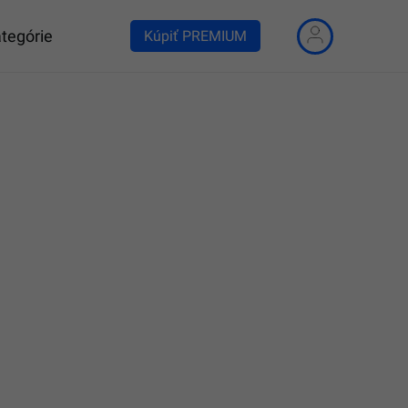
tegórie
Kúpiť PREMIUM