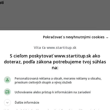
ti
í jadrovým úderom: „Európa sa pripravuje na vojnu
Pokračovať s nevyhnutnými cookies →
ku do roku 2030“
Víta ťa www.startitup.sk
S cieľom poskytovať www.startitup.sk ako
doteraz, podľa zákona potrebujeme tvoj súhlas
na:
Personalizovaná reklama a obsah, meranie reklamy a obsahu,
prieskum cieľových skupín a vývoj služieb
Uchovávanie alebo prístup k informáciám na zariadení
Ďalšie informácie