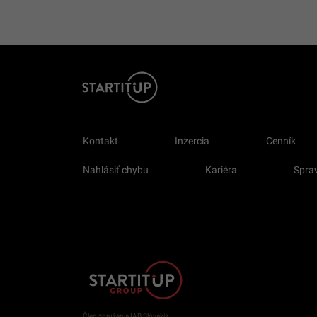
Kontakt
Inzercia
Cenník
Nahlásiť chybu
Kariéra
Sprav
Člen združenia IAB Slovakia