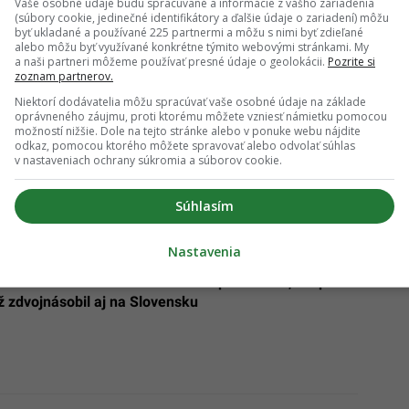
Vaše osobné údaje budú spracúvané a informácie z vášho zariadenia
(súbory cookie, jedinečné identifikátory a ďalšie údaje o zariadení) môžu
byť ukladané a používané 225 partnermi a môžu s nimi byť zdieľané
alebo môžu byť využívané konkrétne týmito webovými stránkami. My
a naši partneri môžeme používať presné údaje o geolokácii.
Pozrite si
zoznam partnerov.
Niektorí dodávatelia môžu spracúvať vaše osobné údaje na základe
oprávneného záujmu, proti ktorému môžete vzniesť námietku pomocou
možností nižšie. Dole na tejto stránke alebo v ponuke webu nájdite
odkaz, pomocou ktorého môžete spravovať alebo odvolať súhlas
v nastaveniach ochrany súkromia a súborov cookie.
Súhlasím
stniť olympijských hier v roku 2024. Má to však
Nastavenia
 už Rusko neláka. Väčšina hľadá prácu v EÚ, ich počet
ž zdvojnásobil aj na Slovensku