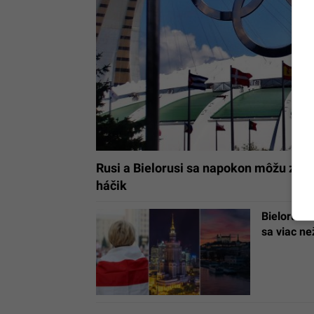
Rusi a Bielorusi sa napokon môžu zúča
háčik
Bielorusov
sa viac ne