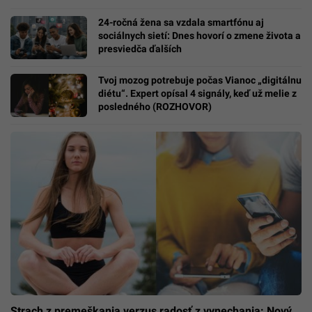
24-ročná žena sa vzdala smartfónu aj
sociálnych sietí: Dnes hovorí o zmene života a
presviedča ďalších
Tvoj mozog potrebuje počas Vianoc „digitálnu
diétu“. Expert opísal 4 signály, keď už melie z
posledného (ROZHOVOR)
Strach z premeškania verzus radosť z vynechania: Nový