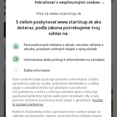
Pokračovať s nevyhnutnými cookies →
Vyskúšala som digitálny detox: Ľudia mi písali, či som v
poriadku, lebo nie som aktívna na Instagrame
Víta ťa www.startitup.sk
S cieľom poskytovať www.startitup.sk ako
Telefóny nám ničia mozog: Fenom FOMO
doteraz, podľa zákona potrebujeme tvoj
spúšťa ľuďom vlny úzkosti
súhlas na:
Personalizovaná reklama a obsah, meranie reklamy a
Získaš lepší spánok, vzťahy aj vyššiu
obsahu, prieskum cieľových skupín a vývoj služieb
produktivitu: Zakroč proti digitálnemu
vyhoreniu jednoduchými krokmi
Uchovávanie alebo prístup k informáciám na zariadení
Ďalšie informácie
Vaše osobné údaje budú spracúvané a informácie z vášho
zariadenia (súbory cookie, jedinečné identifikátory a ďalšie
údaje o zariadení) môžu byť ukladané a používané
225 partnermi a môžu s nimi byť zdieľané alebo môžu byť
využívané konkrétne týmito webovými stránkami. My a naši
partneri môžeme používať presné údaje o geolokácii.
Pozrite
si zoznam partnerov.
Niektorí dodávatelia môžu spracúvať vaše osobné údaje na
základe oprávneného záujmu, proti ktorému môžete vzniesť