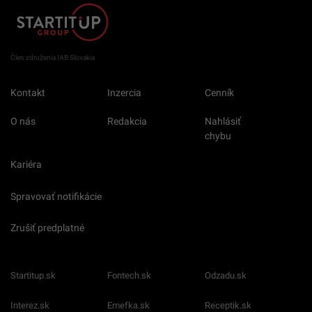
Člen združenia IAB Slovakia
Kontakt
Inzercia
Cenník
O nás
Redakcia
Nahlásiť
chybu
Kariéra
Spravovať notifikácie
Zrušiť predplatné
Startitup.sk
Fontech.sk
Odzadu.sk
Interez.sk
Emefka.sk
Receptik.sk