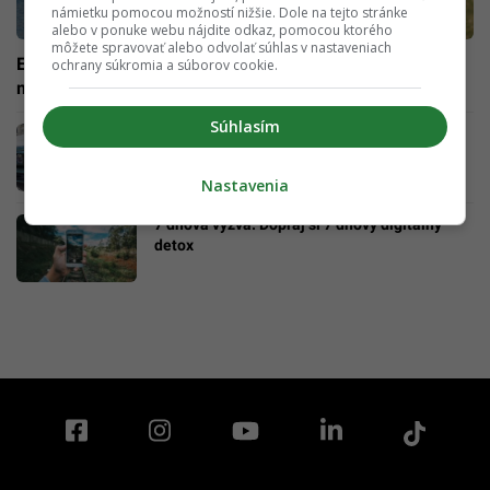
námietku pomocou možností nižšie. Dole na tejto stránke
alebo v ponuke webu nájdite odkaz, pomocou ktorého
môžete spravovať alebo odvolať súhlas v nastaveniach
Európska destinácia žiada turistov, aby si vypli svoje
ochrany súkromia a súborov cookie.
mobilné telefóny. Dôvod ťa prekvapí
Súhlasím
PRIESKUM: Slovákov pohltil Instagram.
Trávia na ňom rekordne veľa času, potom
nenávidia sami seba
Nastavenia
7 dňová výzva: Dopraj si 7 dňový digitálny
detox