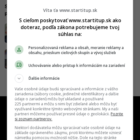
Slováci chcú odčiniť poslednú remízu. Tréner chce
Víta ťa www.startitup.sk
poskladať najdrahší káder v histórii
S cieľom poskytovať www.startitup.sk ako
doteraz, podľa zákona potrebujeme tvoj
Ako odhadujú voľby stávkové kancelárie?
Smer môže skončiť druhý, Progresívne
súhlas na:
Slovensko má na dosah víťazstvo
Personalizovaná reklama a obsah, meranie reklamy a
Stávkové kancelárie sú zlatou baňou, štát na
obsahu, prieskum cieľových skupín a vývoj služieb
nich zarába milióny
Uchovávanie alebo prístup k informáciám na zariadení
Ďalšie informácie
Vaše osobné údaje budú spracúvané a informácie z vášho
zariadenia (súbory cookie, jedinečné identifikátory a ďalšie
údaje o zariadení) môžu byť ukladané a používané
225 partnermi a môžu s nimi byť zdieľané alebo môžu byť
využívané konkrétne týmito webovými stránkami. My a naši
partneri môžeme používať presné údaje o geolokácii.
Pozrite
si zoznam partnerov.
Niektorí dodávatelia môžu spracúvať vaše osobné údaje na
základe oprávneného záujmu, proti ktorému môžete vzniesť
námietku pomocou možností nižšie. Dole na tejto stránke