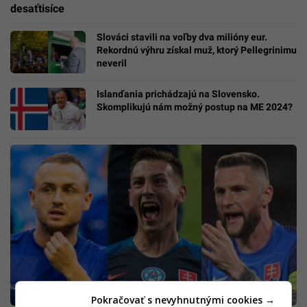
desaťtisíce
Slováci stavili na voľby dva milióny eur.
Rekordnú výhru získal muž, ktorý Pellegrinimu
neveril
Islanďania prichádzajú na Slovensko.
Skomplikujú nám možný postup na ME 2024?
Pokračovať s nevyhnutnými cookies →