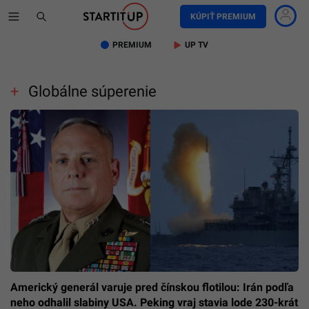
KÚPIŤ PREMIUM
PREMIUM
UP TV
Globálne súperenie
Americký generál varuje pred čínskou flotilou: Irán podľa
neho odhalil slabiny USA. Peking vraj stavia lode 230-krát