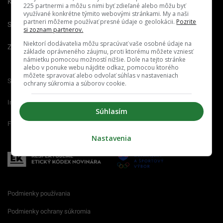
Kariéra
225 partnermi a môžu s nimi byť zdieľané alebo môžu byť
využívané konkrétne týmito webovými stránkami. My a naši
partneri môžeme používať presné údaje o geolokácii.
Pozrite
Spravovať notifikácie
si zoznam partnerov.
Niektorí dodávatelia môžu spracúvať vaše osobné údaje na
Zrušiť predplatné
základe oprávneného záujmu, proti ktorému môžete vzniesť
námietku pomocou možností nižšie. Dole na tejto stránke
alebo v ponuke webu nájdite odkaz, pomocou ktorého
môžete spravovať alebo odvolať súhlas v nastaveniach
Startitup.sk
Fontech.sk
Odzadu.sk
ochrany súkromia a súborov cookie.
Interez.sk
Emefka.sk
Receptik.sk
Súhlasím
Femm.sk
Nastavenia
Podmienky používania
Podmienky ochrany súkromia