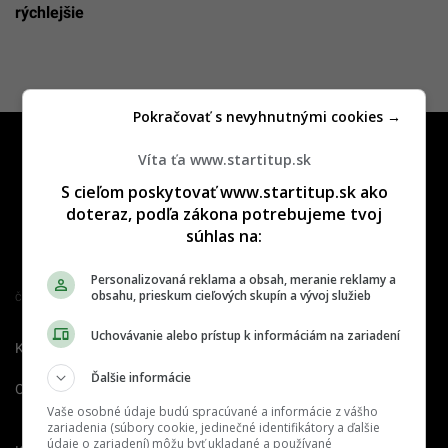
rýchlejšie
Pokračovať s nevyhnutnými cookies →
Víta ťa www.startitup.sk
S cieľom poskytovať www.startitup.sk ako
doteraz, podľa zákona potrebujeme tvoj
súhlas na:
Personalizovaná reklama a obsah, meranie reklamy a
obsahu, prieskum cieľových skupín a vývoj služieb
Člen združenia IAB Slovakia
Uchovávanie alebo prístup k informáciám na zariadení
Kontakt
Inzercia
Cenník
Ďalšie informácie
O nás
Redakcia
Nahlásiť
chybu
Vaše osobné údaje budú spracúvané a informácie z vášho
zariadenia (súbory cookie, jedinečné identifikátory a ďalšie
údaje o zariadení) môžu byť ukladané a používané