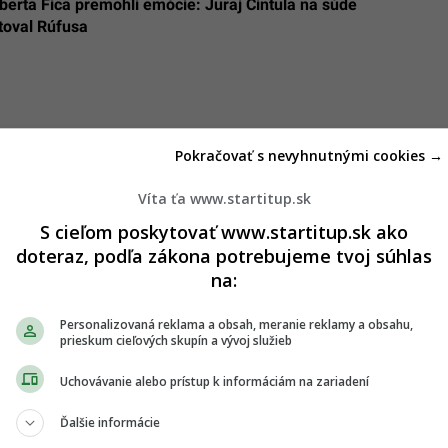
berta Fica premohli emócie: Juraj Cintula na súde
itoval Rúfusa
Pokračovať s nevyhnutnými cookies →
Víta ťa www.startitup.sk
S cieľom poskytovať www.startitup.sk ako
doteraz, podľa zákona potrebujeme tvoj súhlas
na:
Personalizovaná reklama a obsah, meranie reklamy a obsahu,
prieskum cieľových skupín a vývoj služieb
Uchovávanie alebo prístup k informáciám na zariadení
Ďalšie informácie