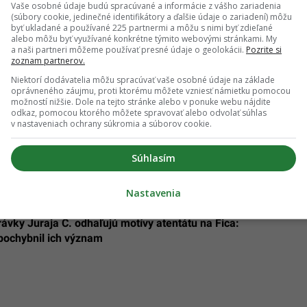
Vaše osobné údaje budú spracúvané a informácie z vášho zariadenia
(súbory cookie, jedinečné identifikátory a ďalšie údaje o zariadení) môžu
byť ukladané a používané 225 partnermi a môžu s nimi byť zdieľané
alebo môžu byť využívané konkrétne týmito webovými stránkami. My
a naši partneri môžeme používať presné údaje o geolokácii.
Pozrite si
zoznam partnerov.
žalovaný z útoku na premiéra Fica prvýkrát
Niektorí dodávatelia môžu spracúvať vaše osobné údaje na základe
oprávneného záujmu, proti ktorému môžete vzniesť námietku pomocou
možností nižšie. Dole na tejto stránke alebo v ponuke webu nájdite
odkaz, pomocou ktorého môžete spravovať alebo odvolať súhlas
níkom na premiéra Fica pokračuje: Juraj Cintula čelí
v nastaveniach ochrany súkromia a súborov cookie.
Súhlasím
Nastavenia
ávky Juraja C. odhaľujú motívy atentátu na Fica:
pochybnil ich význam