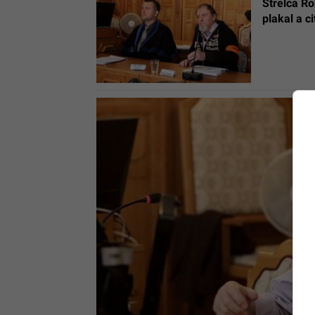
Strelca Ro
plakal a c