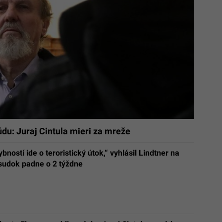
údu: Juraj Cintula mieri za mreže
bností ide o teroristický útok,“ vyhlásil Lindtner na
sudok padne o 2 týždne