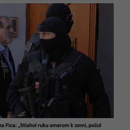
 na Fica: „Stiahol ruku smerom k zemi, počul