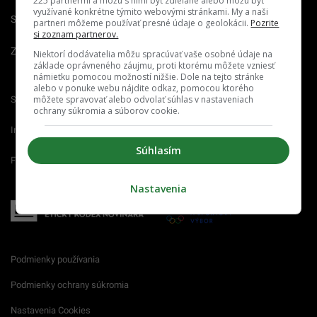
225 partnermi a môžu s nimi byť zdieľané alebo môžu byť
využívané konkrétne týmito webovými stránkami. My a naši
Spravovať notifikácie
partneri môžeme používať presné údaje o geolokácii.
Pozrite
si zoznam partnerov.
Zrušiť predplatné
Niektorí dodávatelia môžu spracúvať vaše osobné údaje na
základe oprávneného záujmu, proti ktorému môžete vzniesť
námietku pomocou možností nižšie. Dole na tejto stránke
alebo v ponuke webu nájdite odkaz, pomocou ktorého
môžete spravovať alebo odvolať súhlas v nastaveniach
Startitup.sk
Fontech.sk
Odzadu.sk
ochrany súkromia a súborov cookie.
Interez.sk
Emefka.sk
Receptik.sk
Súhlasím
Femm.sk
Nastavenia
Podmienky používania
Podmienky ochrany súkromia
Nastavenia Cookies