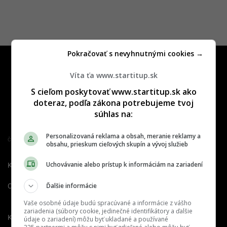
Pokračovať s nevyhnutnými cookies →
Víta ťa www.startitup.sk
S cieľom poskytovať www.startitup.sk ako
doteraz, podľa zákona potrebujeme tvoj
súhlas na:
Personalizovaná reklama a obsah, meranie reklamy a
Člen združenia IAB Slovakia
obsahu, prieskum cieľových skupín a vývoj služieb
Uchovávanie alebo prístup k informáciám na zariadení
Kontakt
Inzercia
Cenník
Ďalšie informácie
O nás
Redakcia
Nahlásiť
chybu
Vaše osobné údaje budú spracúvané a informácie z vášho
zariadenia (súbory cookie, jedinečné identifikátory a ďalšie
Kariéra
údaje o zariadení) môžu byť ukladané a používané