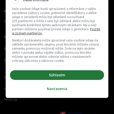
Ďalšie informácie
Vaše osobné údaje budú spracúvané a informácie z vášho
Kontakt
Inzercia
Cenník
zariadenia (súbory cookie, jedinečné identifikátory a ďalšie
údaje o zariadení) môžu byť ukladané a používané
225 partnermi a môžu s nimi byť zdieľané alebo môžu byť
O nás
Redakcia
Nahlásiť
využívané konkrétne týmito webovými stránkami. My a naši
chybu
partneri môžeme používať presné údaje o geolokácii.
Pozrite
si zoznam partnerov.
Kariéra
Niektorí dodávatelia môžu spracúvať vaše osobné údaje na
základe oprávneného záujmu, proti ktorému môžete vzniesť
námietku pomocou možností nižšie. Dole na tejto stránke
Spravovať notifikácie
alebo v ponuke webu nájdite odkaz, pomocou ktorého
môžete spravovať alebo odvolať súhlas v nastaveniach
Zrušiť predplatné
ochrany súkromia a súborov cookie.
Súhlasím
Startitup.sk
Fontech.sk
Odzadu.sk
Nastavenia
Interez.sk
Emefka.sk
Receptik.sk
Femm.sk