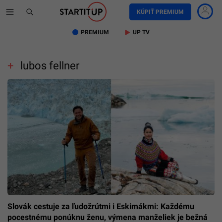
KÚPIŤ PREMIUM
PREMIUM
UP TV
lubos fellner
Slovák cestuje za ľudožrútmi i Eskimákmi: Každému
pocestnému ponúknu ženu, výmena manželiek je bežná