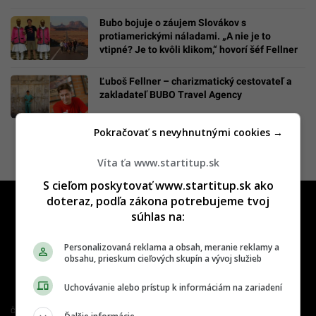
Bubo bojuje o záujem Slovákov s
protiamerickými náladami. „A nie je to
vtipné? Je to kvôli klikom,“ hovorí šéf Fellner
Ľuboš Fellner – charizmatický cestovateľ a
zakladateľ BUBO Travel Agency
Pokračovať s nevyhnutnými cookies →
Víta ťa www.startitup.sk
S cieľom poskytovať www.startitup.sk ako
doteraz, podľa zákona potrebujeme tvoj
súhlas na:
Personalizovaná reklama a obsah, meranie reklamy a
obsahu, prieskum cieľových skupín a vývoj služieb
Uchovávanie alebo prístup k informáciám na zariadení
Člen združenia IAB Slovakia