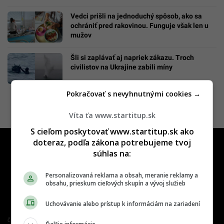
Vedci prišli na jednoduchý spôsob, ako sa
ochrániť pred rakovinou. Funguje však len u
mužov
Šli si zaplávať aj napriek zákazu. Troch
civilistov na Ukrajine zabili míny
Pokračovať s nevyhnutnými cookies →
Víta ťa www.startitup.sk
S cieľom poskytovať www.startitup.sk ako
doteraz, podľa zákona potrebujeme tvoj
súhlas na:
Personalizovaná reklama a obsah, meranie reklamy a
obsahu, prieskum cieľových skupín a vývoj služieb
Uchovávanie alebo prístup k informáciám na zariadení
Člen združenia IAB Slovakia