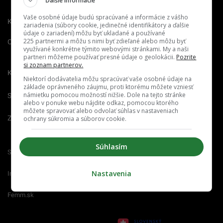
Ďalšie informácie
Vaše osobné údaje budú spracúvané a informácie z vášho
Kontakt
Inzercia
Cenník
zariadenia (súbory cookie, jedinečné identifikátory a ďalšie
údaje o zariadení) môžu byť ukladané a používané
225 partnermi a môžu s nimi byť zdieľané alebo môžu byť
O nás
Redakcia
Nahlásiť
využívané konkrétne týmito webovými stránkami. My a naši
chybu
partneri môžeme používať presné údaje o geolokácii.
Pozrite
si zoznam partnerov.
Kariéra
Niektorí dodávatelia môžu spracúvať vaše osobné údaje na
základe oprávneného záujmu, proti ktorému môžete vzniesť
námietku pomocou možností nižšie. Dole na tejto stránke
Spravovať notifikácie
alebo v ponuke webu nájdite odkaz, pomocou ktorého
môžete spravovať alebo odvolať súhlas v nastaveniach
Zrušiť predplatné
ochrany súkromia a súborov cookie.
Súhlasím
Startitup.sk
Fontech.sk
Odzadu.sk
Nastavenia
Interez.sk
Emefka.sk
Receptik.sk
Femm.sk