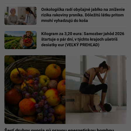
Onkologička radí obyčajné jablko na zníženie
rizika rakoviny prsníka. Dôležitú látku pritom
mnohí vyhadzujú do koša
Kilogram za 3,20 eura: Samozber jahôd 2026
štartuje o pár dní, v týchto krajoch ušetríš
desiatky eur (VEĽKÝ PREHĽAD)
Šesť druhov ovocia sú pravou energetickou bombou.