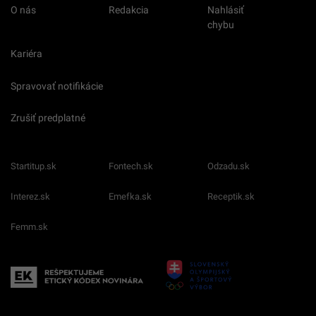
O nás
Redakcia
Nahlásiť
chybu
Kariéra
Spravovať notifikácie
Zrušiť predplatné
Startitup.sk
Fontech.sk
Odzadu.sk
Interez.sk
Emefka.sk
Receptik.sk
Femm.sk