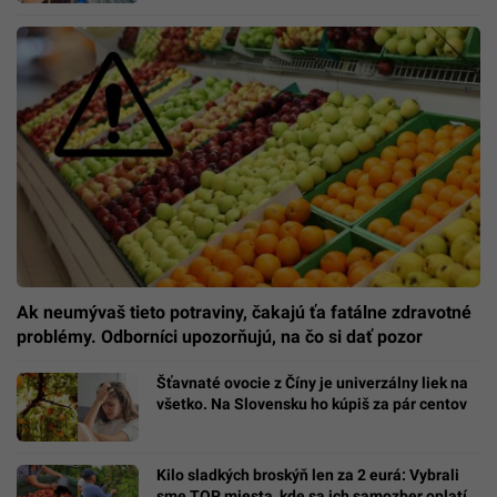
Ak neumývaš tieto potraviny, čakajú ťa fatálne zdravotné
problémy. Odborníci upozorňujú, na čo si dať pozor
Šťavnaté ovocie z Číny je univerzálny liek na
všetko. Na Slovensku ho kúpiš za pár centov
Kilo sladkých broskýň len za 2 eurá: Vybrali
sme TOP miesta, kde sa ich samozber oplatí