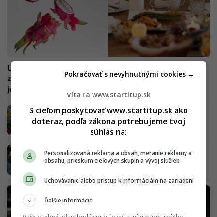
Urýchľuje hojenie rán a zlepšuje vzhľad pleti. Exotická
Pokračovať s nevyhnutnými cookies →
zdravá pochúťka odteraz nesmie chýbať v tvojom
jedálničku
Víta ťa www.startitup.sk
S cieľom poskytovať www.startitup.sk ako
Sušené ovocie ti pri tejto chorobe viac ublíži,
ako pomôže. Dôvodov je hneď niekoľko
doteraz, podľa zákona potrebujeme tvoj
súhlas na:
Zdravotné benefity ovocia: Kombináciou
Personalizovaná reklama a obsah, meranie reklamy a
týchto surovín si zlepšíš trávenie či
obsahu, prieskum cieľových skupín a vývoj služieb
hormonálnu rovnováhu
Uchovávanie alebo prístup k informáciám na zariadení
Ďalšie informácie
Vaše osobné údaje budú spracúvané a informácie z vášho