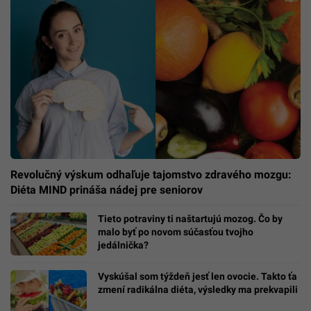
Revolučný výskum odhaľuje tajomstvo zdravého mozgu:
Diéta MIND prináša nádej pre seniorov
Tieto potraviny ti naštartujú mozog. Čo by
malo byť po novom súčasťou tvojho
jedálnička?
Vyskúšal som týždeň jesť len ovocie. Takto ťa
zmení radikálna diéta, výsledky ma prekvapili