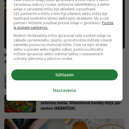
zariadenia (súbory cookie, jedinečné identifikátory a ďalšie
údaje o zariadení) môžu byť ukladané a používané
225 partnermi a môžu s nimi byť zdieľané alebo môžu byť
využívané konkrétne týmito webovými stránkami. My a naši
partneri môžeme používať presné údaje o geolokácii.
Pozrite
si zoznam partnerov.
Niektorí dodávatelia môžu spracúvať vaše osobné údaje na
základe oprávneného záujmu, proti ktorému môžete vzniesť
námietku pomocou možností nižšie. Dole na tejto stránke
alebo v ponuke webu nájdite odkaz, pomocou ktorého
môžete spravovať alebo odvolať súhlas v nastaveniach
Rubeľ dosahuje historické minimá, dodávatelia ovocia a
ochrany súkromia a súborov cookie.
zeleniny rušia s Moskvou kontrakty
Vedci objavili spôsob, ako žiť o 20 rokov
Súhlasím
dlhšie. Bežné korenie je účinnejšie ako
najdrahšie lieky
Nastavenia
Experti odhalili nové najzdravšie ovocie a
zeleninu sveta. Vitamínové bomby stoja pár
centov (REBRÍČEK)