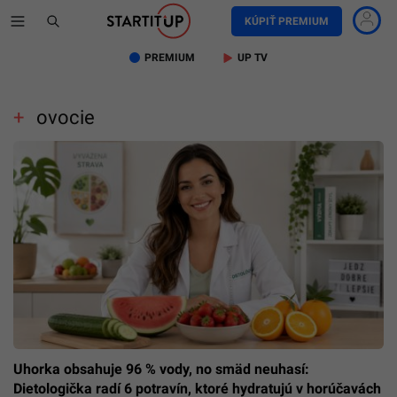
KÚPIŤ PREMIUM
PREMIUM
UP TV
ovocie
Uhorka obsahuje 96 % vody, no smäd neuhasí:
Dietologička radí 6 potravín, ktoré hydratujú v horúčavách