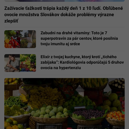
Zažívacie ťažkosti trápia každý deň 1 z 10 ľudí. Obľúbené
ovocie množstva Slovákov dokáže problémy výrazne
zlepšiť
Zabudni na drahé vitamíny: Toto je 7
superpotravín za pár centov, ktoré posilnia
tvoju imunitu aj srdce
Elixír z tvojej kuchyne, ktorý krotí „tichého
zabijaka“: Kardiológovia odporúčajú 5 druhov
ovocia na hypertenziu