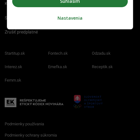
Súhlasím
Kariéra
Nastavenia
Spravovať notifikácie
Zrušiť predplatné
Startitup.sk
Fontech.sk
Odzadu.sk
Interez.sk
Emefka.sk
Receptik.sk
Femm.sk
Podmienky používania
Podmienky ochrany súkromia