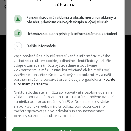
súhlas na:
gigantom, na účet si má pripísať milióny
Personalizovaná reklama a obsah, meranie reklamy a
obsahu, prieskum cieľových skupín a vývoj služieb
Uchovávanie alebo prístup k informáciám na zariadení
Ďalšie informácie
Vaše osobné údaje budú spracúvané a informácie z vášho
zariadenia (súbory cookie, jedinečné identifikátory a ďalšie
údaje o zariadení) môžu byť ukladané a používané
225 partnermi a môžu s nimi byť zdieľané alebo môžu byť
využívané konkrétne týmito webovými stránkami. My a naši
partneri môžeme používať presné údaje o geolokácii.
Pozrite
si zoznam partnerov.
Člen združenia IAB Slovakia
Niektorí dodávatelia môžu spracúvať vaše osobné údaje na
základe oprávneného záujmu, proti ktorému môžete vzniesť
námietku pomocou možností nižšie. Dole na tejto stránke
Kontakt
Inzercia
Cenník
alebo v ponuke webu nájdite odkaz, pomocou ktorého
môžete spravovať alebo odvolať súhlas v nastaveniach
ochrany súkromia a súborov cookie.
O nás
Redakcia
Nahlásiť
chybu