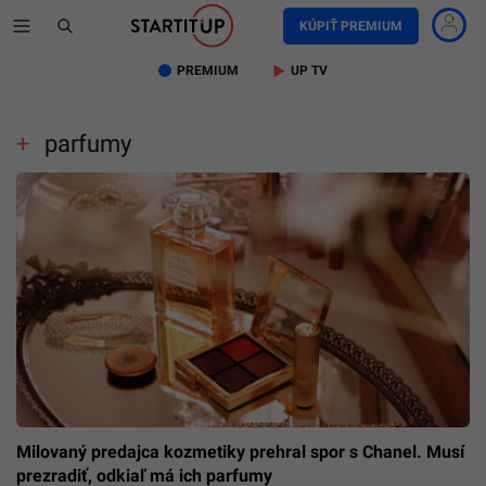
KÚPIŤ PREMIUM
PREMIUM
UP TV
parfumy
Milovaný predajca kozmetiky prehral spor s Chanel. Musí
prezradiť, odkiaľ má ich parfumy