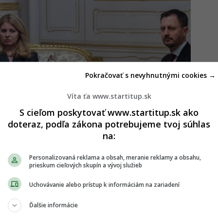
Pokračovať s nevyhnutnými cookies →
Víta ťa www.startitup.sk
S cieľom poskytovať www.startitup.sk ako
doteraz, podľa zákona potrebujeme tvoj súhlas
na:
Personalizovaná reklama a obsah, meranie reklamy a obsahu,
prieskum cieľových skupín a vývoj služieb
Uchovávanie alebo prístup k informáciám na zariadení
ezidentka. Čo smie a nesmie Hegerova dočasná
Ďalšie informácie