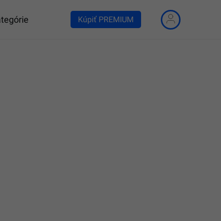
tegórie
Kúpiť PREMIUM