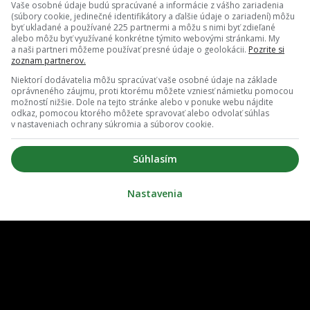
Vaše osobné údaje budú spracúvané a informácie z vášho zariadenia
(súbory cookie, jedinečné identifikátory a ďalšie údaje o zariadení) môžu
byť ukladané a používané 225 partnermi a môžu s nimi byť zdieľané
alebo môžu byť využívané konkrétne týmito webovými stránkami. My
a naši partneri môžeme používať presné údaje o geolokácii.
Pozrite si
zoznam partnerov.
Niektorí dodávatelia môžu spracúvať vaše osobné údaje na základe
oprávneného záujmu, proti ktorému môžete vzniesť námietku pomocou
možností nižšie. Dole na tejto stránke alebo v ponuke webu nájdite
odkaz, pomocou ktorého môžete spravovať alebo odvolať súhlas
v nastaveniach ochrany súkromia a súborov cookie.
O nás
Redakcia
Súhlasím
ovať notifikácie
Zrušiť predplatné
Nastavenia