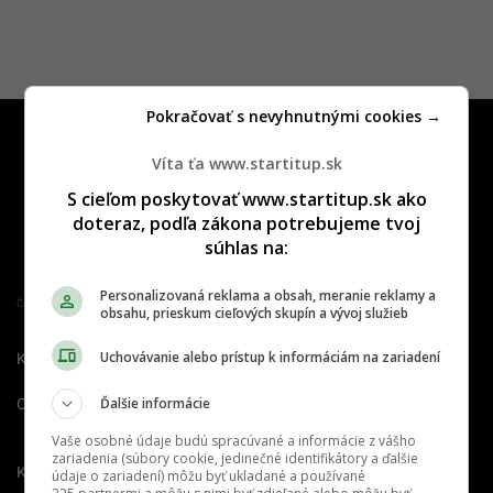
Pokračovať s nevyhnutnými cookies →
Víta ťa www.startitup.sk
S cieľom poskytovať www.startitup.sk ako
doteraz, podľa zákona potrebujeme tvoj
súhlas na:
Personalizovaná reklama a obsah, meranie reklamy a
Člen združenia IAB Slovakia
obsahu, prieskum cieľových skupín a vývoj služieb
Uchovávanie alebo prístup k informáciám na zariadení
Kontakt
Inzercia
Cenník
Ďalšie informácie
O nás
Redakcia
Nahlásiť
chybu
Vaše osobné údaje budú spracúvané a informácie z vášho
zariadenia (súbory cookie, jedinečné identifikátory a ďalšie
Kariéra
údaje o zariadení) môžu byť ukladané a používané