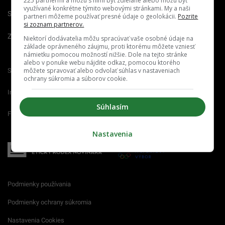
225 partnermi a môžu s nimi byť zdieľané alebo môžu byť
využívané konkrétne týmito webovými stránkami. My a naši
Spravovať notifikácie
partneri môžeme používať presné údaje o geolokácii.
Pozrite
si zoznam partnerov.
Zrušiť predplatné
Niektorí dodávatelia môžu spracúvať vaše osobné údaje na
základe oprávneného záujmu, proti ktorému môžete vzniesť
námietku pomocou možností nižšie. Dole na tejto stránke
alebo v ponuke webu nájdite odkaz, pomocou ktorého
môžete spravovať alebo odvolať súhlas v nastaveniach
Startitup.sk
Fontech.sk
Odzadu.sk
ochrany súkromia a súborov cookie.
Interez.sk
Emefka.sk
Receptik.sk
Súhlasím
Femm.sk
Nastavenia
Podmienky používania
Podmienky ochrany súkromia
Nastavenia Cookies