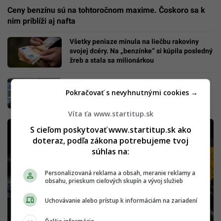
Ceny benzínu sú na tohtoročnom maxime. Čoskoro sa k
nim priblíži aj nafta
Všetky peniaze minula na liečbu rakoviny
svojej dcéry. Na „benzínke“ si kúpila posledný
žreb a stala sa milionárkou
Kramár jatrí staré rany v seriáli Pumpa: Ja
Pokračovať s nevyhnutnými cookies →
ženy milujem, keď to obom nevadí, nie je to
zlé
Víta ťa www.startitup.sk
S cieľom poskytovať www.startitup.sk ako
doteraz, podľa zákona potrebujeme tvoj
súhlas na:
Personalizovaná reklama a obsah, meranie reklamy a
obsahu, prieskum cieľových skupín a vývoj služieb
Uchovávanie alebo prístup k informáciám na zariadení