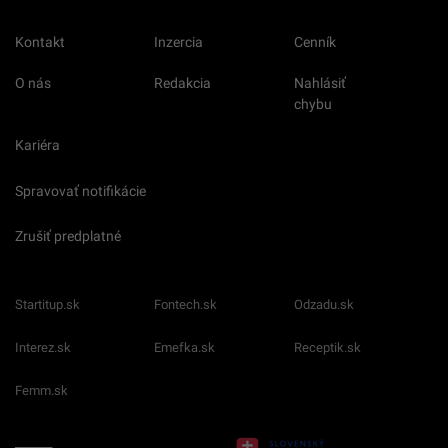
Kontakt
Inzercia
Cenník
O nás
Redakcia
Nahlásiť
chybu
Kariéra
Spravovať notifikácie
Zrušiť predplatné
Startitup.sk
Fontech.sk
Odzadu.sk
Interez.sk
Emefka.sk
Receptik.sk
Femm.sk