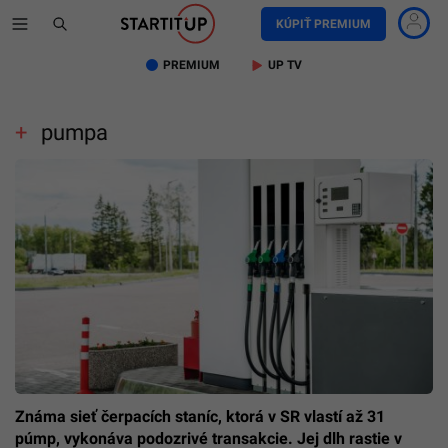
KÚPIŤ PREMIUM
PREMIUM
UP TV
pumpa
Známa sieť čerpacích staníc, ktorá v SR vlastí až 31
púmp, vykonáva podozrivé transakcie. Jej dlh rastie v