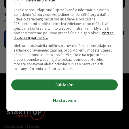
Ďalšie informácie
Vaše osobné údaje budú spracúvané a informácie z vášho
Tajnú párty v strede Bratislavy museli zrušiť policajti,
zariadenia (súbory cookie, jedinečné identifikátory a ďalšie
údaje o zariadení) môžu byť ukladané a používané
medzi stojanmi na pumpe rapoval Separ
225 partnermi a môžu s nimi byť zdieľané alebo môžu byť
využívané konkrétne týmito webovými stránkami. My a naši
partneri môžeme používať presné údaje o geolokácii.
Pozrite
Najkrajšia benzínka na Slovensku je známa aj
si zoznam partnerov.
vo svete. Jednoznačne takých potrebujeme
viac
Niektorí dodávatelia môžu spracúvať vaše osobné údaje na
základe oprávneného záujmu, proti ktorému môžete vzniesť
námietku pomocou možností nižšie. Dole na tejto stránke
alebo v ponuke webu nájdite odkaz, pomocou ktorého
môžete spravovať alebo odvolať súhlas v nastaveniach
ochrany súkromia a súborov cookie.
Súhlasím
Nastavenia
Člen združenia IAB Slovakia