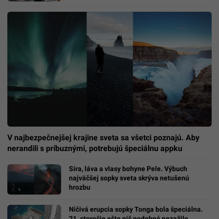
V najbezpečnejšej krajine sveta sa všetci poznajú. Aby
nerandili s príbuznými, potrebujú špeciálnu appku
Síra, láva a vlasy bohyne Pele. Výbuch
najväčšej sopky sveta skrýva netušenú
hrozbu
Ničivá erupcia sopky Tonga bola špeciálna.
21. storočie ešte nič podobné nezažilo