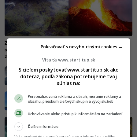
Zabila viac ako 10 000 ľudí a ochladila planétu o celý
Pokračovať s nevyhnutnými cookies →
stupeň. Najväčší výbuch sopky sa po 200 rokoch môže
zopakovať
Víta ťa www.startitup.sk
S cieľom poskytovať www.startitup.sk ako
Na Slovensko mieri toxický mrak plný
nebezpečného oxidu. Vie vyvolať veľké
doteraz, podľa zákona potrebujeme tvoj
zdravotné ťažkosti
súhlas na:
V obľúbenej destinácii Slovákov vybuchla
Personalizovaná reklama a obsah, meranie reklamy a
sopka. Láva tečie priamo k moru
obsahu, prieskum cieľových skupín a vývoj služieb
Uchovávanie alebo prístup k informáciám na zariadení
Ďalšie informácie
Vaše osobné údaje budú spracúvané a informácie z vášho