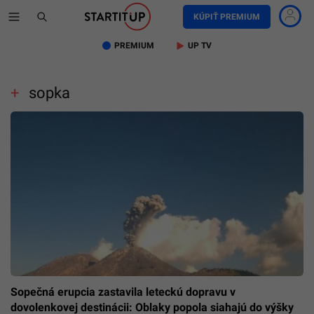
KÚPIŤ PREMIUM
PREMIUM
UP TV
sopka
Sopečná erupcia zastavila leteckú dopravu v
dovolenkovej destinácii: Oblaky popola siahajú do výšky