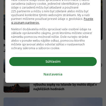
zariadenia (súbory cookie, jedinečné identifikátory a ďalšie
údaje o zariadení) môžu byť ukladané a používané
225 partnermi a môžu s nimi byť zdieľané alebo môžu byť
využívané konkrétne týmito webovými stránkami. My a naši
partneri môžeme používať presné údaje o geolokácii.
Pozrite
si zoznam partnerov.
Niektorí dodávatelia môžu spracúvať vaše osobné údaje na
základe oprávneného záujmu, proti ktorému môžete vzniesť
námietku pomocou možností nižšie. Dole na tejto stránke
alebo v ponuke webu nájdite odkaz, pomocou ktorého
môžete spravovať alebo odvolať súhlas v nastaveniach
Na horu Fudži sa už len tak jednoducho nedostaneš.
ochrany súkromia a súborov cookie.
Japonsko zavádza nové prísne pravidlá
Masívna erupcia sopky na Islande: Láva už
Súhlasím
stiekla do mesta, vzplanuli prvé domy (VIDEO)
Nastavenia
Príde bez varovania, riziko sa zvyšuje: K
výbuchu sopky na Islande by mohlo dôjsť v
najbližších hodinách