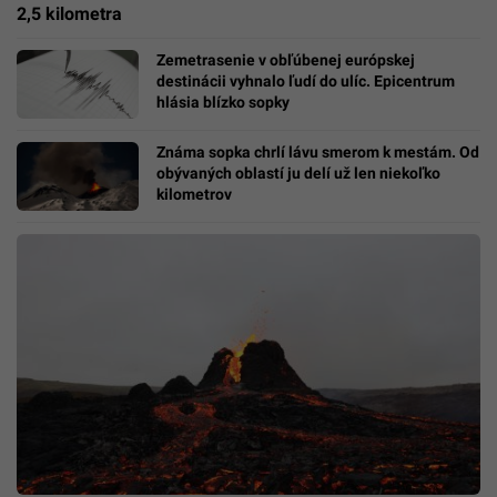
2,5 kilometra
Zemetrasenie v obľúbenej európskej
destinácii vyhnalo ľudí do ulíc. Epicentrum
hlásia blízko sopky
Známa sopka chrlí lávu smerom k mestám. Od
obývaných oblastí ju delí už len niekoľko
kilometrov