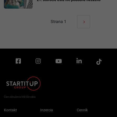
Strana
1
Člen združenia IAB Slovakia
Kontakt
Inzercia
Cenník