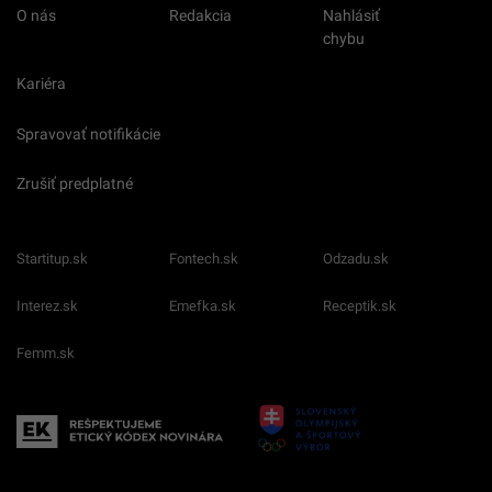
O nás
Redakcia
Nahlásiť
chybu
Kariéra
Spravovať notifikácie
Zrušiť predplatné
Startitup.sk
Fontech.sk
Odzadu.sk
Interez.sk
Emefka.sk
Receptik.sk
Femm.sk