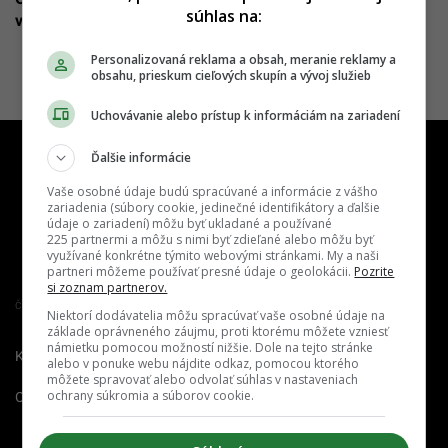
súhlas na:
vďaka spermidínu dokážeme oddialiť starnutie
Personalizovaná reklama a obsah, meranie reklamy a
obsahu, prieskum cieľových skupín a vývoj služieb
Uchovávanie alebo prístup k informáciám na zariadení
Ďalšie informácie
Vaše osobné údaje budú spracúvané a informácie z vášho
zariadenia (súbory cookie, jedinečné identifikátory a ďalšie
údaje o zariadení) môžu byť ukladané a používané
225 partnermi a môžu s nimi byť zdieľané alebo môžu byť
využívané konkrétne týmito webovými stránkami. My a naši
partneri môžeme používať presné údaje o geolokácii.
Pozrite
si zoznam partnerov.
Člen združenia IAB Slovakia
Niektorí dodávatelia môžu spracúvať vaše osobné údaje na
základe oprávneného záujmu, proti ktorému môžete vzniesť
námietku pomocou možností nižšie. Dole na tejto stránke
Kontakt
Inzercia
Cenník
alebo v ponuke webu nájdite odkaz, pomocou ktorého
môžete spravovať alebo odvolať súhlas v nastaveniach
ochrany súkromia a súborov cookie.
O nás
Redakcia
Nahlásiť
chybu