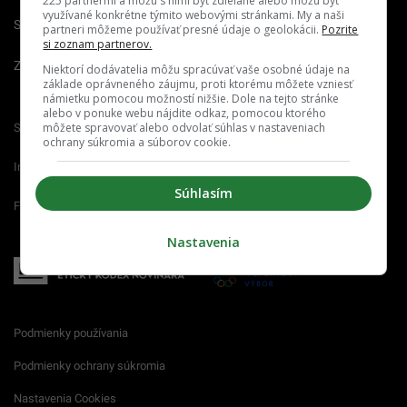
225 partnermi a môžu s nimi byť zdieľané alebo môžu byť
využívané konkrétne týmito webovými stránkami. My a naši
Spravovať notifikácie
partneri môžeme používať presné údaje o geolokácii.
Pozrite
si zoznam partnerov.
Zrušiť predplatné
Niektorí dodávatelia môžu spracúvať vaše osobné údaje na
základe oprávneného záujmu, proti ktorému môžete vzniesť
námietku pomocou možností nižšie. Dole na tejto stránke
alebo v ponuke webu nájdite odkaz, pomocou ktorého
môžete spravovať alebo odvolať súhlas v nastaveniach
Startitup.sk
Fontech.sk
Odzadu.sk
ochrany súkromia a súborov cookie.
Interez.sk
Emefka.sk
Receptik.sk
Súhlasím
Femm.sk
Nastavenia
Podmienky používania
Podmienky ochrany súkromia
Nastavenia Cookies