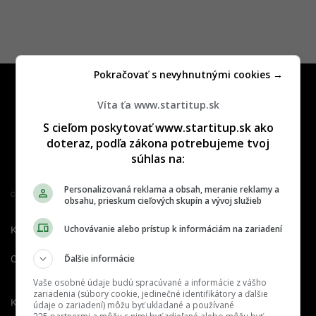
Pokračovať s nevyhnutnými cookies →
Víta ťa www.startitup.sk
S cieľom poskytovať www.startitup.sk ako
doteraz, podľa zákona potrebujeme tvoj
súhlas na:
Personalizovaná reklama a obsah, meranie reklamy a
Člen združenia IAB Slovakia
obsahu, prieskum cieľových skupín a vývoj služieb
Uchovávanie alebo prístup k informáciám na zariadení
Kontakt
Inzercia
Cenník
Ďalšie informácie
O nás
Redakcia
Nahlásiť
chybu
Vaše osobné údaje budú spracúvané a informácie z vášho
zariadenia (súbory cookie, jedinečné identifikátory a ďalšie
Kariéra
údaje o zariadení) môžu byť ukladané a používané