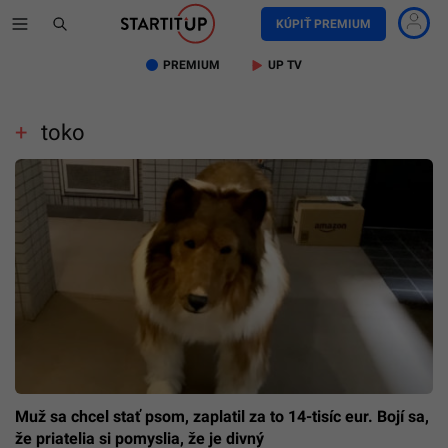
KÚPIŤ PREMIUM
PREMIUM
UP TV
toko
Muž sa chcel stať psom, zaplatil za to 14-tisíc eur. Bojí sa,
že priatelia si pomyslia, že je divný