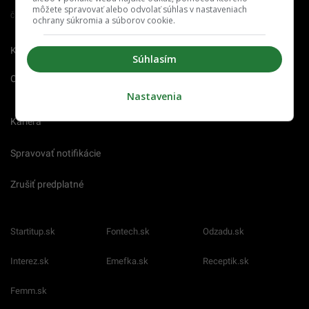
môžete spravovať alebo odvolať súhlas v nastaveniach
Člen združenia IAB Slovakia
ochrany súkromia a súborov cookie.
Kontakt
Inzercia
Cenník
Súhlasím
O nás
Redakcia
Nahlásiť
chybu
Nastavenia
Kariéra
Spravovať notifikácie
Zrušiť predplatné
Startitup.sk
Fontech.sk
Odzadu.sk
Interez.sk
Emefka.sk
Receptik.sk
Femm.sk