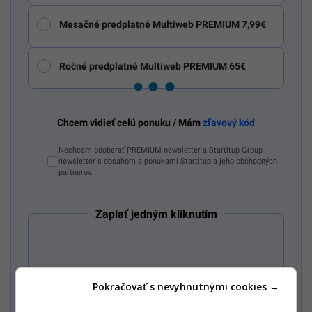
Mesačné predplatné Multiweb PREMIUM 7,99€
Ročné predplatné Multiweb PREMIUM 65€
Chcem vidieť celú ponuku / Mám
zľavový kód
Nechcem odoberať PREMIUM newsletter a Startitup Group
newsletter s obsahom a ponukami Startitup a jeho obchodných
partnerov.
Zaplať jedným kliknutím
Alebo
Pokračovať s nevyhnutnými cookies →
Zaplatiť kartou