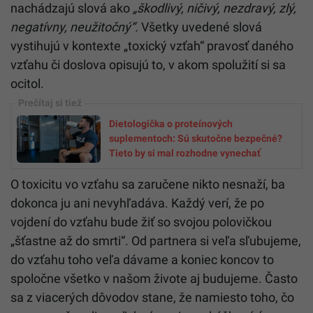
nachádzajú slová ako
„škodlivý, ničivý, nezdravý, zlý,
negatívny, neužitočný“.
Všetky uvedené slová
vystihujú v kontexte „toxický vzťah“ pravosť daného
vzťahu či doslova opisujú to, v akom spolužití si sa
ocitol.
Dietologička o proteínových
suplementoch: Sú skutočne bezpečné?
Tieto by si mal rozhodne vynechať
O toxicitu vo vzťahu sa zaručene nikto nesnaží, ba
dokonca ju ani nevyhľadáva. Každý verí, že po
vojdení do vzťahu bude žiť so svojou polovičkou
„šťastne až do smrti“. Od partnera si veľa sľubujeme,
do vzťahu toho veľa dávame a koniec koncov to
spoločne všetko v našom živote aj budujeme. Často
sa z viacerých dôvodov stane, že namiesto toho, čo