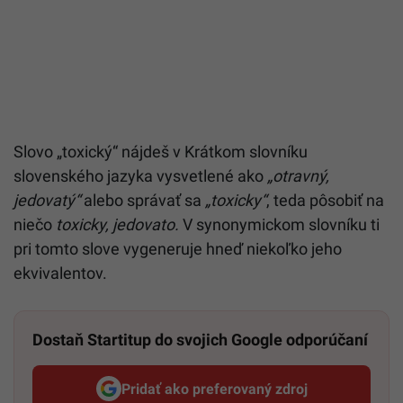
Slovo „toxický“ nájdeš v Krátkom slovníku
slovenského jazyka vysvetlené ako
„otravný,
jedovatý“
alebo správať sa
„toxicky“
, teda pôsobiť na
niečo
toxicky, jedovato.
V synonymickom slovníku ti
pri tomto slove vygeneruje hneď niekoľko jeho
ekvivalentov.
Dostaň Startitup do svojich Google odporúčaní
Pridať ako preferovaný zdroj
Startitup, odkaz sa otvorí v n