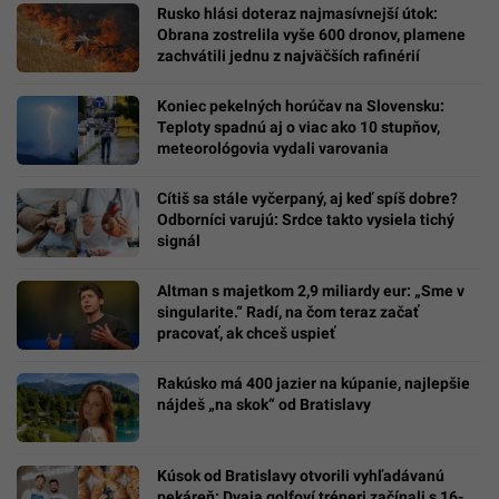
Rusko hlási doteraz najmasívnejší útok:
Obrana zostrelila vyše 600 dronov, plamene
zachvátili jednu z najväčších rafinérií
Koniec pekelných horúčav na Slovensku:
Teploty spadnú aj o viac ako 10 stupňov,
meteorológovia vydali varovania
Cítiš sa stále vyčerpaný, aj keď spíš dobre?
Odborníci varujú: Srdce takto vysiela tichý
signál
Altman s majetkom 2,9 miliardy eur: „Sme v
singularite.“ Radí, na čom teraz začať
pracovať, ak chceš uspieť
Rakúsko má 400 jazier na kúpanie, najlepšie
nájdeš „na skok“ od Bratislavy
Kúsok od Bratislavy otvorili vyhľadávanú
pekáreň: Dvaja golfoví tréneri začínali s 16-