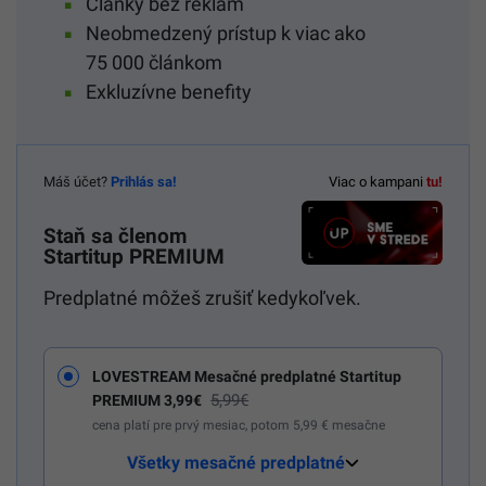
Články bez reklám
Neobmedzený prístup k viac ako
75 000 článkom
Exkluzívne benefity
Máš účet?
Prihlás sa!
Viac o kampani
tu!
Staň sa členom
Startitup PREMIUM
Predplatné môžeš zrušiť kedykoľvek.
LOVESTREAM Mesačné predplatné Startitup
5,99€
PREMIUM 3,99€
cena platí pre prvý mesiac, potom 5,99 € mesačne
Všetky mesačné predplatné