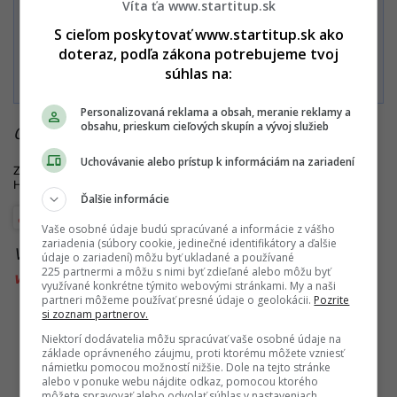
Víta ťa www.startitup.sk
S cieľom poskytovať www.startitup.sk ako
doteraz, podľa zákona potrebujeme tvoj
Súhlasím s
Podmienkami ochrany súkromia
,
Podmienkami
používania
,
Všeobecnými obchodnými podmienkami
a
súhlas na:
Podmienkami TrustPay.
Personalizovaná reklama a obsah, meranie reklamy a
obsahu, prieskum cieľových skupín a vývoj služieb
Čítaj viac z kategórie:
Zaujímavosti
Uchovávanie alebo prístup k informáciám na zariadení
Zdroje:
JULSAVBA
, JULSAVBA,
csusb
,
Brides.com
,
ksebe.sk
,
dobrý kouč
,
Hack spirit
Ďalšie informácie
Wellbeing
Vaše osobné údaje budú spracúvané a informácie z vášho
zariadenia (súbory cookie, jedinečné identifikátory a ďalšie
Viac k téme:
ako odísť z toxického vzťahu
,
toxický
údaje o zariadení) môžu byť ukladané a používané
225 partnermi a môžu s nimi byť zdieľané alebo môžu byť
vzťah
,
vzťah
využívané konkrétne týmito webovými stránkami. My a naši
partneri môžeme používať presné údaje o geolokácii.
Pozrite
si zoznam partnerov.
Niektorí dodávatelia môžu spracúvať vaše osobné údaje na
základe oprávneného záujmu, proti ktorému môžete vzniesť
námietku pomocou možností nižšie. Dole na tejto stránke
alebo v ponuke webu nájdite odkaz, pomocou ktorého
môžete spravovať alebo odvolať súhlas v nastaveniach