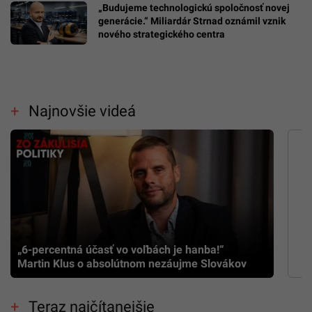
„Budujeme technologickú spoločnosť novej
generácie.“ Miliardár Strnad oznámil vznik
nového strategického centra
Najnovšie videá
„6-percentná účasť vo voľbách je hanba!“
Martin Klus o absolútnom nezáujme Slovákov
Teraz najčítanejšie