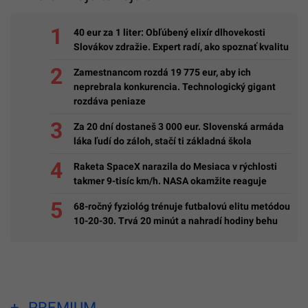
40 eur za 1 liter: Obľúbený elixír dlhovekosti
Slovákov zdražie. Expert radí, ako spoznať kvalitu
Zamestnancom rozdá 19 775 eur, aby ich
neprebrala konkurencia. Technologický gigant
rozdáva peniaze
Za 20 dní dostaneš 3 000 eur. Slovenská armáda
láka ľudí do záloh, stačí ti základná škola
Raketa SpaceX narazila do Mesiaca v rýchlosti
takmer 9-tisíc km/h. NASA okamžite reaguje
68-ročný fyziológ trénuje futbalovú elitu metódou
10-20-30. Trvá 20 minút a nahradí hodiny behu
PREMIUM