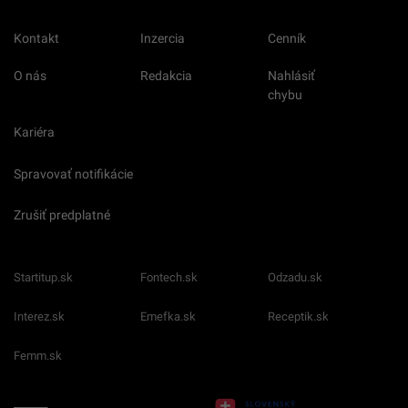
Kontakt
Inzercia
Cenník
O nás
Redakcia
Nahlásiť
chybu
Kariéra
Spravovať notifikácie
Zrušiť predplatné
Startitup.sk
Fontech.sk
Odzadu.sk
Interez.sk
Emefka.sk
Receptik.sk
Femm.sk