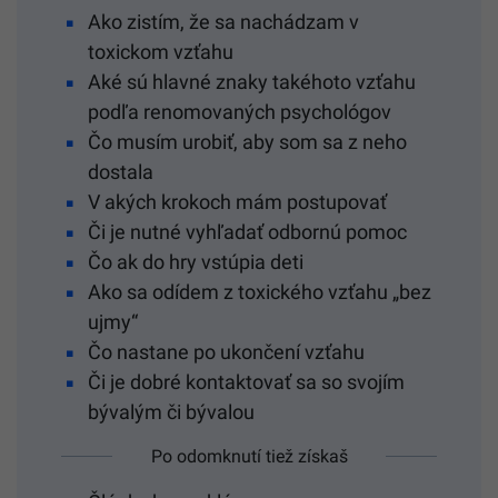
Ako zistím, že sa nachádzam v
toxickom vzťahu
Aké sú hlavné znaky takéhoto vzťahu
podľa renomovaných psychológov
Čo musím urobiť, aby som sa z neho
dostala
V akých krokoch mám postupovať
Či je nutné vyhľadať odbornú pomoc
Čo ak do hry vstúpia deti
Ako sa odídem z toxického vzťahu „bez
ujmy“
Čo nastane po ukončení vzťahu
Či je dobré kontaktovať sa so svojím
bývalým či bývalou
Po odomknutí tiež získaš