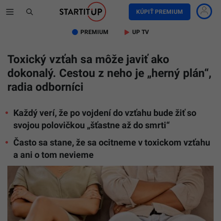
KÚPIŤ PREMIUM
PREMIUM
UP TV
Toxický vzťah sa môže javiť ako
dokonalý. Cestou z neho je „herný plán“,
radia odborníci
Každý verí, že po vojdení do vzťahu bude žiť so
svojou polovičkou „šťastne až do smrti“
Často sa stane, že sa ocitneme v toxickom vzťahu
a ani o tom nevieme