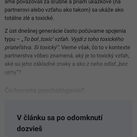
sme považovali za sľubné a priam ukážkové (na
partnerovi alebo vzťahu ako takom) sa ukáže ako
totálne zlé a toxické.
Z úst dnešnej generácie často počúvame spojenia
typu –
„To bol ‚toxic‘ vzťah. Vyjdi z toho toxického
priateľstva. Si toxický“
. Vieme však, čo to v kontexte
partnerstva vôbec znamená, aký je to toxický vzťah,
aké sú jeho základné znaky a ako z neho odísť „bez
ujmy“?
Čo hovoria psychológovia?
V článku sa po odomknutí
dozvieš