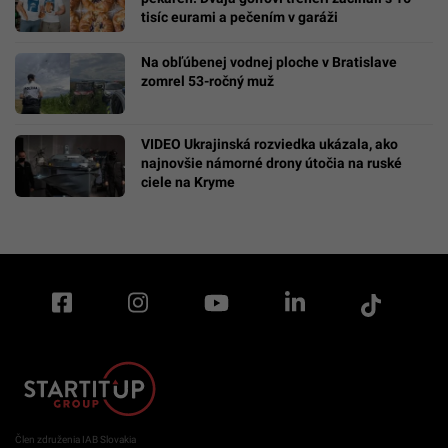
tisíc eurami a pečením v garáži
Na obľúbenej vodnej ploche v Bratislave
zomrel 53-ročný muž
VIDEO Ukrajinská rozviedka ukázala, ako
najnovšie námorné drony útočia na ruské
ciele na Kryme
Člen združenia IAB Slovakia