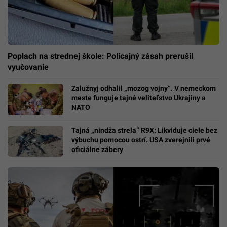
Poplach na strednej škole: Policajný zásah prerušil
vyučovanie
Zalužnyj odhalil „mozog vojny“. V nemeckom
meste funguje tajné veliteľstvo Ukrajiny a
NATO
Tajná „nindža strela“ R9X: Likviduje ciele bez
výbuchu pomocou ostrí. USA zverejnili prvé
oficiálne zábery