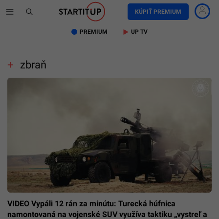
KÚPIŤ PREMIUM
PREMIUM
UP TV
zbraň
VIDEO Vypáli 12 rán za minútu: Turecká húfnica
namontovaná na vojenské SUV využíva taktiku „vystreľ a