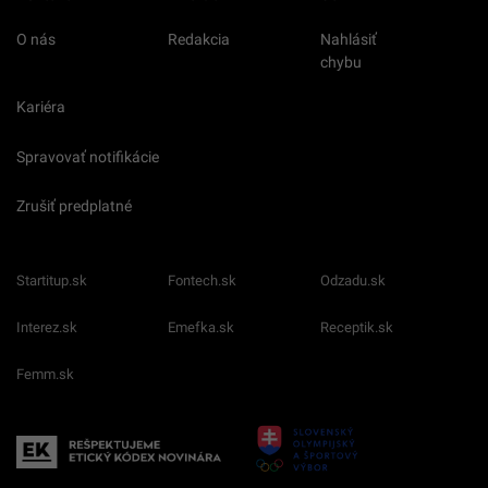
O nás
Redakcia
Nahlásiť
chybu
Kariéra
Spravovať notifikácie
Zrušiť predplatné
Startitup.sk
Fontech.sk
Odzadu.sk
Interez.sk
Emefka.sk
Receptik.sk
Femm.sk