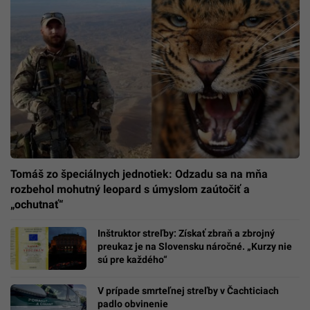
Tomáš zo špeciálnych jednotiek: Odzadu sa na mňa
rozbehol mohutný leopard s úmyslom zaútočiť a
„ochutnať“
Inštruktor streľby: Získať zbraň a zbrojný
preukaz je na Slovensku náročné. „Kurzy nie
sú pre každého“
V prípade smrteľnej streľby v Čachticiach
padlo obvinenie