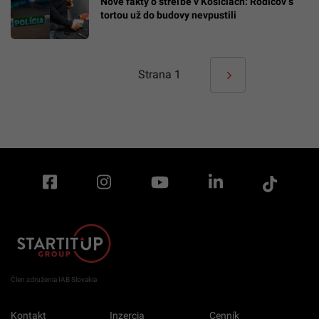
Nové fakty o streľbe v Košiciach: Rodičov s
tortou už do budovy nevpustili
Strana
1
Člen združenia IAB Slovakia
Kontakt
Inzercia
Cenník