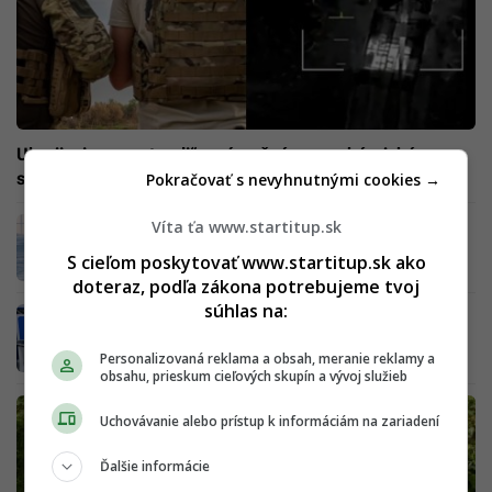
Ukrajinci sa „postarali“ o zázračnú severokórejskú
superzbraň: Poslali na ňu roj dronov (VIDEO)
Pokračovať s nevyhnutnými cookies →
Číňania majú ďalšie prvenstvo. Vytvorili prvý
Víta ťa www.startitup.sk
hlbokomorský radar na svete, ktorý deteguje
S cieľom poskytovať www.startitup.sk ako
lietadlá na vzdialenosť 17 km
doteraz, podľa zákona potrebujeme tvoj
súhlas na:
Revolučná hypersonická zbraň z Číny: Jediný
útok dokáže podľa expertov vypnúť celé USA
či Taiwan
Personalizovaná reklama a obsah, meranie reklamy a
obsahu, prieskum cieľových skupín a vývoj služieb
Uchovávanie alebo prístup k informáciám na zariadení
Ďalšie informácie