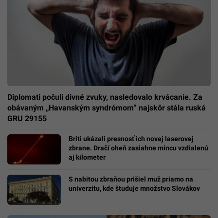
Diplomati počuli divné zvuky, nasledovalo krvácanie. Za
obávaným „Havanským syndrómom“ najskôr stála ruská
GRU 29155
Briti ukázali presnosť ich novej laserovej
zbrane. Dračí oheň zasiahne mincu vzdialenú
aj kilometer
S nabitou zbraňou prišiel muž priamo na
univerzitu, kde študuje množstvo Slovákov