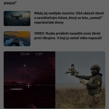
zmizni“
Nikdy jej nedôjde munícia: USA ukázali zbraň
s neviditeľným lúčom, ktorý za letu „usmaží“
nepriateľské drony
VIDEO: Rusko prvýkrát nasadilo novú zbraň
proti Ukrajine. V boji ju zatiaľ nikto nepoužil