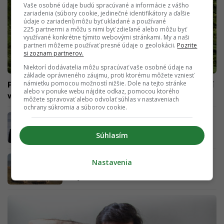
Vaše osobné údaje budú spracúvané a informácie z vášho
zariadenia (súbory cookie, jedinečné identifikátory a ďalšie
údaje o zariadení) môžu byť ukladané a používané
225 partnermi a môžu s nimi byť zdieľané alebo môžu byť
využívané konkrétne týmito webovými stránkami. My a naši
partneri môžeme používať presné údaje o geolokácii.
Pozrite
si zoznam partnerov.
Niektorí dodávatelia môžu spracúvať vaše osobné údaje na
základe oprávneného záujmu, proti ktorému môžete vzniesť
námietku pomocou možností nižšie. Dole na tejto stránke
Polícia našla muža so zbraňou a zraneniami v bezvedomí
alebo v ponuke webu nájdite odkaz, pomocou ktorého
v lese. Po prebudení im povedal zvláštny príbeh
môžete spravovať alebo odvolať súhlas v nastaveniach
ochrany súkromia a súborov cookie.
Šimkovičová má zvýšenú ochranu, hrozili jej
smrťou. Machala sa Ondríka pýta, či naňho
Súhlasím
vytiahne zbraň
Nová elektronická zbraň Ruska dokáže rušiť
Nastavenia
Muskov Starlink. Môže ísť o zlomový bod vo
vojne