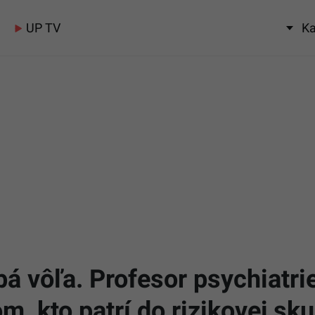
UP TV
Ka
abá vôľa. Profesor psychiatri
m, kto patrí do rizikovej sk