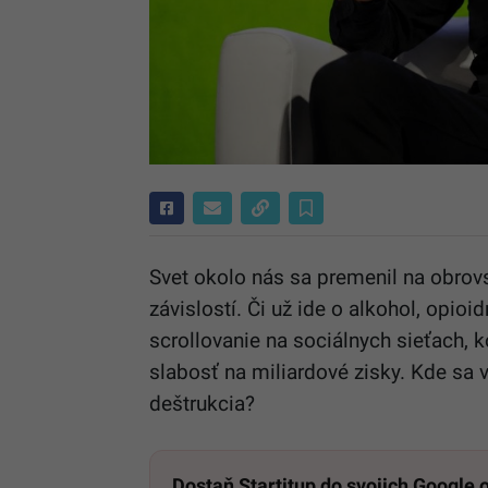
Svet okolo nás sa premenil na obro
závislostí. Či už ide o alkohol, opio
scrollovanie na sociálnych sieťach, 
slabosť na miliardové zisky. Kde sa 
deštrukcia?
Dostaň Startitup do svojich Google