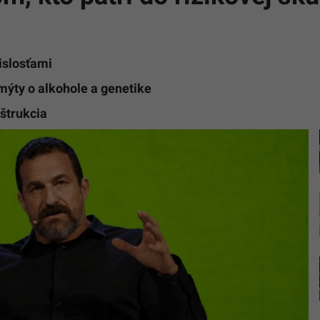
vislosťami
 mýty o alkohole a genetike
eštrukcia