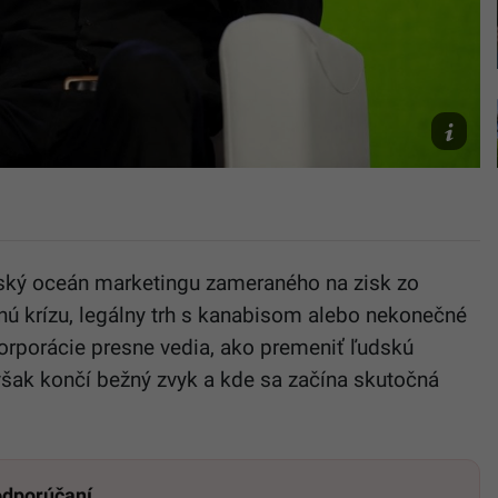
Startitup
edit
vský oceán marketingu zameraného na zisk zo
idnú krízu, legálny trh s kanabisom alebo nekonečné
korporácie presne vedia, ako premeniť ľudskú
však končí bežný zvyk a kde sa začína skutočná
 odporúčaní