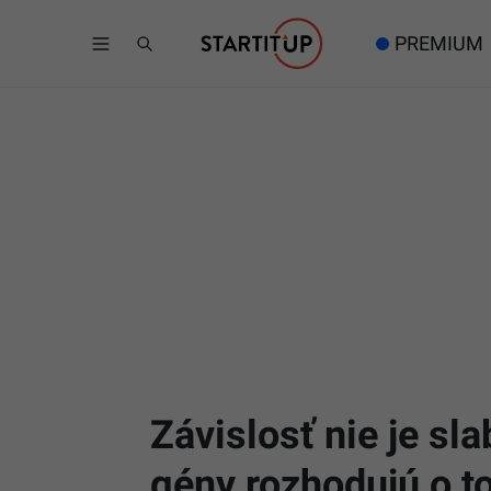
PREMIUM
Závislosť nie je sl
gény rozhodujú o to