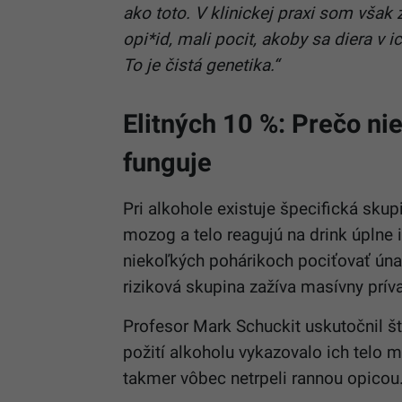
ako toto. V klinickej praxi som však za
opi*id, mali pocit, akoby sa diera v i
To je čistá genetika.“
Elitných 10 %: Prečo nie
funguje
Pri alkohole existuje špecifická skup
mozog a telo reagujú na drink úplne 
niekoľkých pohárikoch pociťovať únav
riziková skupina zažíva masívny prív
Profesor Mark Schuckit uskutočnil št
požití alkoholu vykazovalo ich telo 
takmer vôbec netrpeli rannou opicou