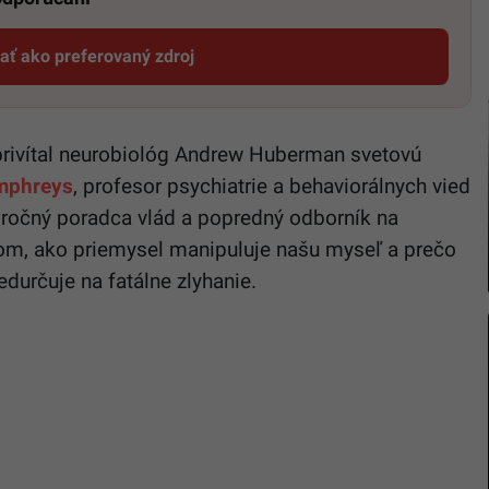
dať ako preferovaný zdroj
Startitup, odkaz sa otvorí v novom okne
rivítal neurobiológ Andrew Huberman svetovú
umphreys
, profesor psychiatrie a behaviorálnych vied
oročný poradca vlád a popredný odborník na
 tom, ako priemysel manipuluje našu myseľ a prečo
durčuje na fatálne zlyhanie.