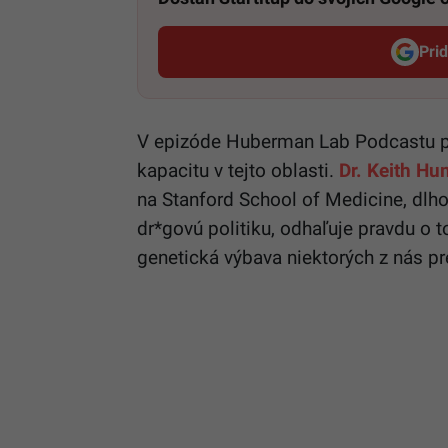
Pri
V epizóde Huberman Lab Podcastu p
kapacitu v tejto oblasti.
Dr. Keith H
na Stanford School of Medicine, dlh
dr*govú politiku, odhaľuje pravdu o
genetická výbava niektorých z nás pre