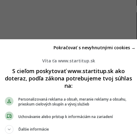
Pokračovať s nevyhnutnými cookies →
Víta ťa www.startitup.sk
S cieľom poskytovať www.startitup.sk ako
doteraz, podľa zákona potrebujeme tvoj súhlas
na:
šina netuší
Personalizovaná reklama a obsah, meranie reklamy a obsahu,
prieskum cieľových skupín a vývoj služieb
ríliš voľne, hovoria, že sú závislí na novom seriáli
Uchovávanie alebo prístup k informáciám na zariadení
hreys však prináša jasnú vedeckú definíciu, ktorá
atológie.
Ďalšie informácie