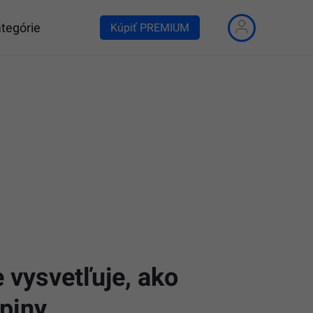
tegórie
Kúpiť PREMIUM
e vysvetľuje, ako
upiny