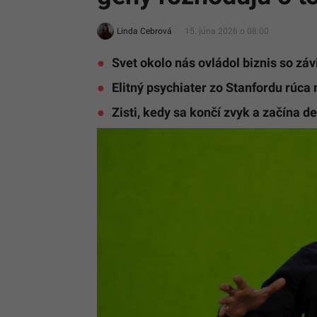
Linda Cebrová
15. júna 2026 o 08:00
Svet okolo nás ovládol biznis so zá
Elitný psychiater zo Stanfordu rúca
Zisti, kedy sa končí zvyk a začína d