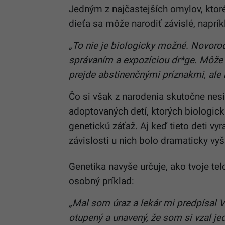
Jedným z najčastejších omylov, ktoré
dieťa sa môže narodiť závislé, naprí
„To nie je biologicky možné. Novor
správaním a expozíciou dr*ge. Môže b
prejde abstinenčnými príznakmi, ale 
Čo si však z narodenia skutočne nesi
adoptovaných detí, ktorých biologickí
genetickú záťaž. Aj keď tieto deti vyr
závislosti u nich bolo dramaticky vyš
Genetika navyše určuje, ako tvoje te
osobný príklad:
„Mal som úraz a lekár mi predpísal V
otupený a unavený, že som si vzal jed