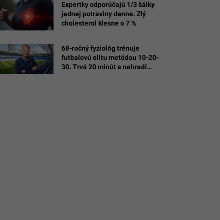
Expertky odporúčajú 1/3 šálky
jednej potraviny denne. Zlý
cholesterol klesne o 7 %
68-ročný fyziológ trénuje
/AI
futbalovú elitu metódou 10-20-
30. Trvá 20 minút a nahradí
hodiny behu