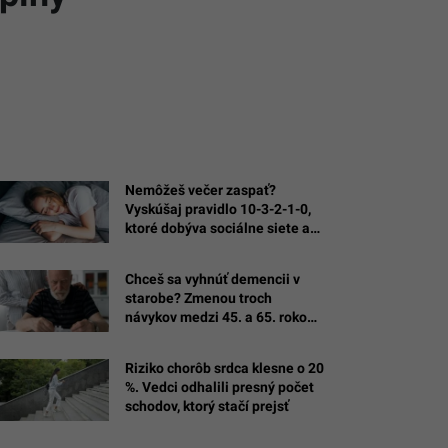
Nemôžeš večer zaspať?
Vyskúšaj pravidlo 10-3-2-1-0,
ktoré dobýva sociálne siete a
vracia tvrdý spánok
Chceš sa vyhnúť demencii v
starobe? Zmenou troch
návykov medzi 45. a 65. rokom
získaš vyše dekádu zdravého
života
Riziko chorôb srdca klesne o 20
%. Vedci odhalili presný počet
schodov, ktorý stačí prejsť