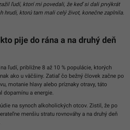
žil ľudí, ktorí mi povedali, že keď si dali prvýkrát
ch hrudi, ktorú tam mali celý život, konečne zaplnila.
kto pije do rána a na druhý deň
ina ľudí, približne 8 až 10 % populácie, ktorých
inak ako u väčšiny. Zatiaľ čo bežný človek začne po
u, motanie hlavy alebo príznaky otravy, táto
al dopamínu a energie.
údie na synoch alkoholických otcov. Zistil, že po
merateľne menšiu stratu rovnováhy a na druhý deň
.