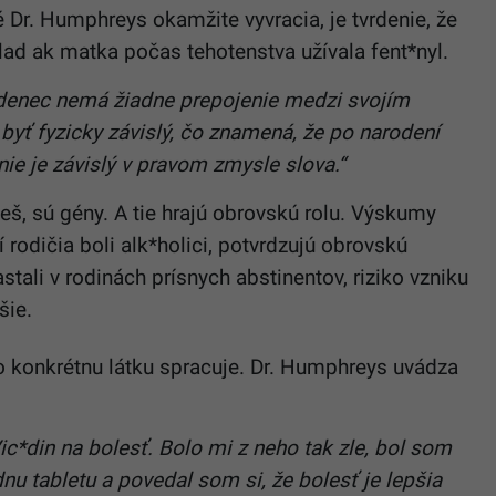
 Dr. Humphreys okamžite vyvracia, je tvrdenie, že
klad ak matka počas tehotenstva užívala fent*nyl.
odenec nemá žiadne prepojenie medzi svojím
yť fyzicky závislý, čo znamená, že po narodení
nie je závislý v pravom zmysle slova.“
eš, sú gény. A tie hrajú obrovskú rolu. Výskumy
 rodičia boli alk*holici, potvrdzujú obrovskú
astali v rodinách prísnych abstinentov, riziko vzniku
šie.
lo konkrétnu látku spracuje. Dr. Humphreys uvádza
ic*din na bolesť. Bolo mi z neho tak zle, bol som
nu tabletu a povedal som si, že bolesť je lepšia