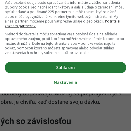
Vaše osobné údaje budú spracúvané a informácie z vášho zariadenia
o alebo nutkavo. Závislosť je pretrvávanie v správaní,
(súbory cookie, jedinečné identifikátory a ďalšie údaje o zariadení) môžu
fesor Humphreys a odvoláva sa na klasickú štúdiu
byť ukladané a používané 225 partnermi a môžu s nimi byť zdieľané
alebo môžu byť využívané konkrétne týmito webovými stránkami. My
a naši partneri môžeme používať presné údaje o geolokácii.
Pozrite si
zoznam partnerov.
lovať si elektródami centrum slasti v mozgu.
Niektorí dodávatelia môžu spracúvať vaše osobné údaje na základe
oprávneného záujmu, proti ktorému môžete vzniesť námietku pomocou
li páčku tak dlho a intenzívne, až zomreli od hladu a
možností nižšie. Dole na tejto stránke alebo v ponuke webu nájdite
odkaz, pomocou ktorého môžete spravovať alebo odvolať súhlas
kopy jedla a čistá voda.
v nastaveniach ochrany súkromia a súborov cookie.
d vlastnou definíciou:
„Je to progresívne
Súhlasím
jú potešenie.“
Nastavenia
rodinu, prácu, priateľov. Postupne však pod
ené odmeny odpadávajú. Mozog sa preprogramuje a
obre, je chvíľa, keď dostane svoju dávku.
ých so závislosťou