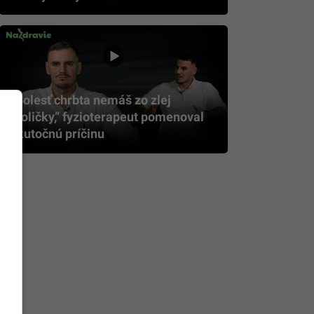
„Bolesť chrbta nemáš zo zlej
stoličky,” fyzioterapeut pomenoval
skutočnú príčinu