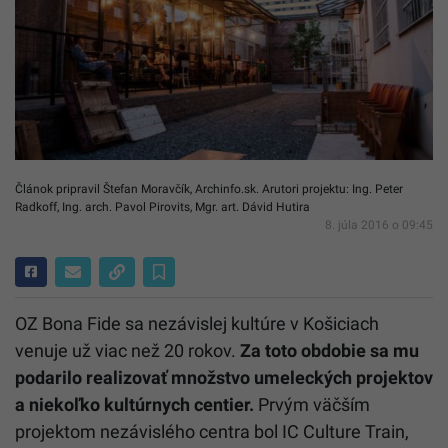
Článok pripravil Štefan Moravčík, Archinfo.sk. Arutori projektu: Ing. Peter
Radkoff, Ing. arch. Pavol Pirovits, Mgr. art. Dávid Hutira
8. júla 2016 o 09:45
OZ Bona Fide sa nezávislej kultúre v Košiciach
venuje už viac než 20 rokov.
Za toto obdobie sa mu
podarilo realizovať množstvo umeleckých projektov
a niekoľko kultúrnych centier.
Prvým väčším
projektom nezávislého centra bol IC Culture Train,