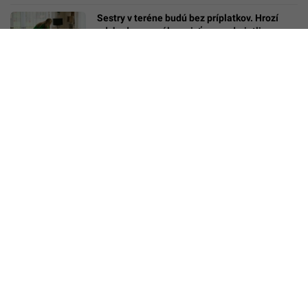
Sestry v teréne budú bez príplatkov. Hrozí
odchod personálu, poisťovne odmietli
kompenzácie
Člen združenia IAB Slovakia
Kontakt
Inzercia
Cenník
O nás
Redakcia
Nahlásiť
chybu