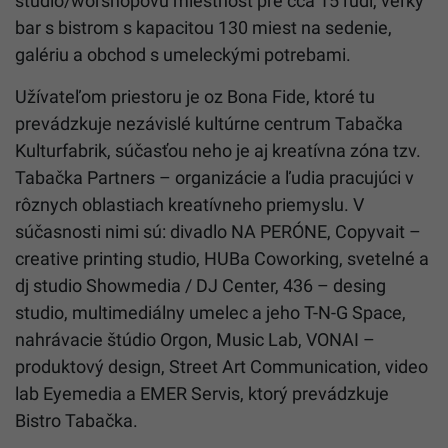
štúdio/worshopovú miestnosť pre cca 15 ľudí, veľký
bar s bistrom s kapacitou 130 miest na sedenie,
galériu a obchod s umeleckými potrebami.
Užívateľom priestoru je oz Bona Fide, ktoré tu
prevádzkuje nezávislé kultúrne centrum Tabačka
Kulturfabrik, súčasťou neho je aj kreatívna zóna tzv.
Tabačka Partners – organizácie a ľudia pracujúci v
rôznych oblastiach kreatívneho priemyslu. V
súčasnosti nimi sú: divadlo NA PERÓNE, Copyvait –
creative printing studio, HUBa Coworking, svetelné a
dj studio Showmedia / DJ Center, 436 – desing
studio, multimediálny umelec a jeho T-N-G Space,
nahrávacie štúdio Orgon, Music Lab, VONAI –
produktový design, Street Art Communication, video
lab Eyemedia a EMER Servis, ktorý prevádzkuje
Bistro Tabačka.