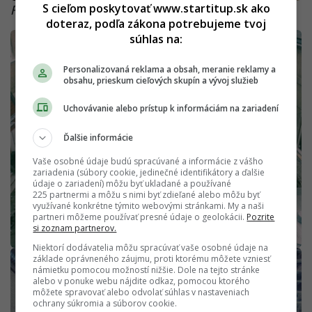
S cieľom poskytovať www.startitup.sk ako
Fotografie dokumentujúce rekonštrukciu:
doteraz, podľa zákona potrebujeme tvoj
súhlas na:
Personalizovaná reklama a obsah, meranie reklamy a
obsahu, prieskum cieľových skupín a vývoj služieb
Uchovávanie alebo prístup k informáciám na zariadení
Ďalšie informácie
Vaše osobné údaje budú spracúvané a informácie z vášho
zariadenia (súbory cookie, jedinečné identifikátory a ďalšie
údaje o zariadení) môžu byť ukladané a používané
225 partnermi a môžu s nimi byť zdieľané alebo môžu byť
využívané konkrétne týmito webovými stránkami. My a naši
partneri môžeme používať presné údaje o geolokácii.
Pozrite
si zoznam partnerov.
Niektorí dodávatelia môžu spracúvať vaše osobné údaje na
základe oprávneného záujmu, proti ktorému môžete vzniesť
námietku pomocou možností nižšie. Dole na tejto stránke
alebo v ponuke webu nájdite odkaz, pomocou ktorého
môžete spravovať alebo odvolať súhlas v nastaveniach
ochrany súkromia a súborov cookie.