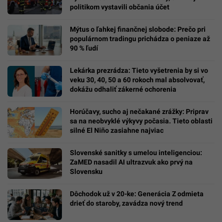
politikom vystavili občania účet
Mýtus o ľahkej finančnej slobode: Prečo pri
populárnom tradingu prichádza o peniaze až
90 % ľudí
Lekárka prezrádza: Tieto vyšetrenia by si vo
veku 30, 40, 50 a 60 rokoch mal absolvovať,
dokážu odhaliť zákerné ochorenia
Horúčavy, sucho aj nečakané zrážky: Priprav
sa na neobvyklé výkyvy počasia. Tieto oblasti
silné El Niño zasiahne najviac
Slovenské sanitky s umelou inteligenciou:
ZaMED nasadil AI ultrazvuk ako prvý na
Slovensku
Dôchodok už v 20-ke: Generácia Z odmieta
drieť do staroby, zavádza nový trend