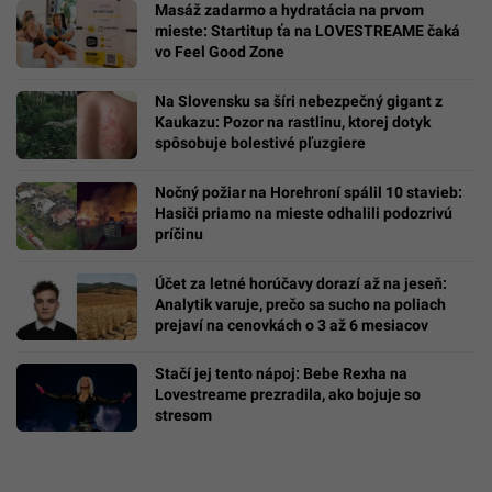
Masáž zadarmo a hydratácia na prvom
mieste: Startitup ťa na LOVESTREAME čaká
vo Feel Good Zone
Na Slovensku sa šíri nebezpečný gigant z
Kaukazu: Pozor na rastlinu, ktorej dotyk
spôsobuje bolestivé pľuzgiere
Nočný požiar na Horehroní spálil 10 stavieb:
Hasiči priamo na mieste odhalili podozrivú
príčinu
Účet za letné horúčavy dorazí až na jeseň:
Analytik varuje, prečo sa sucho na poliach
prejaví na cenovkách o 3 až 6 mesiacov
Stačí jej tento nápoj: Bebe Rexha na
Lovestreame prezradila, ako bojuje so
stresom