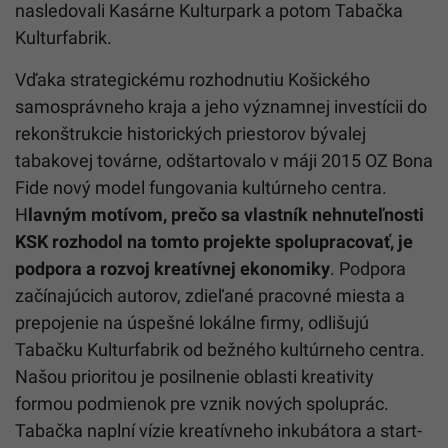
nasledovali Kasárne Kulturpark a potom Tabačka
Kulturfabrik.
Vďaka strategickému rozhodnutiu Košického
samosprávneho kraja a jeho významnej investícii do
rekonštrukcie historických priestorov bývalej
tabakovej továrne, odštartovalo v máji 2015 OZ Bona
Fide nový model fungovania kultúrneho centra.
H
lavným motívom, prečo sa vlastník nehnuteľnosti
KSK rozhodol na tomto projekte spolupracovať, je
podpora a rozvoj kreatívnej ekonomiky
. Podpora
začínajúcich autorov, zdieľané pracovné miesta a
prepojenie na úspešné lokálne firmy, odlišujú
Tabačku Kulturfabrik od bežného kultúrneho centra.
Našou prioritou je posilnenie oblasti kreativity
formou podmienok pre vznik nových spoluprác.
Tabačka naplní vízie kreatívneho inkubátora a start-