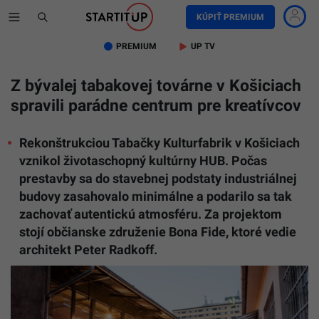
KÚPIŤ PREMIUM
PREMIUM
UP TV
Z bývalej tabakovej továrne v Košiciach
spravili parádne centrum pre kreatívcov
Rekonštrukciou Tabačky Kulturfabrik v Košiciach
vznikol životaschopný kultúrny HUB. Počas
prestavby sa do stavebnej podstaty industriálnej
budovy zasahovalo minimálne a podarilo sa tak
zachovať autentickú atmosféru. Za projektom
stojí občianske združenie Bona Fide, ktoré vedie
architekt Peter Radkoff.