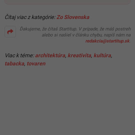
Čítaj viac z kategórie:
Zo Slovenska
Ďakujeme, že čítaš Startitup. V prípade, že máš postreh
alebo si našiel v článku chybu, napíš nám na
redakcia@startitup.sk
.
Viac k téme:
architektúra
,
kreativita
,
kultúra
,
tabacka
,
tovaren