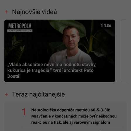
Najnovšie videá
„Vláda absolútne nevníma hodnotu stavby,
kukurica je tragédia,” tvrdí architekt Peťo
Dostál
Teraz najčítanejšie
Neurologička odporúča metódu 60-5-3-30:
Mravčenie v končatinách môže byť neškodnou
reakciou na tlak, ale aj varovným signálom