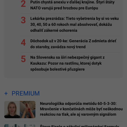
Putin chystá anexiu v ďalšej krajine. Štyri štáty
NATO varujú pred hrozbou pre Európu
Lekárka prezrádza: Tieto vyšetrenia by si vo veku
30, 40, 50 a 60 rokoch mal absolvovať, dokážu
odhaliť zákerné ochorenia
Dôchodok už v 20-ke: Generácia Z odmieta drieť
do staroby, zavádza nový trend
Na Slovensku sa šíri nebezpečný gigant z
Kaukazu: Pozor na rastlinu, ktorej dotyk
spôsobuje bolestivé pľuzgiere
PREMIUM
Neurologička odporúča metódu 60-5-3-30:
Mravčenie v končatinách môže byť neškodnou
reakciou na tlak, ale aj varovným signálom
Števo Eisele o zákulisí milionárskej Formuly