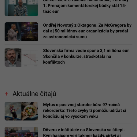
1: Prenájom komentátorskej búdky stál 15-
tisíc eur
Ondřej Novotný z Oktagonu. Za McGregora by
dal aj 50 miliónov eur, organizáciu by predal
za astronomickú sumu
Slovenská firma vedie spor o 3,1 milióna eur.
Skončila v konkurze, stroskotala na
konfliktoch
Aktuálne čítajú
Mýtus o pasívnej starobe búra 97-ročná
rekordérka: Tieto zvyky ti pomôžu udržať si
kondíciu aj vo vysokom veku
Dôvera v inštitúcie na Slovensku sa štiepi:
Kým hasičom verí takmer každý, cirkvi aj