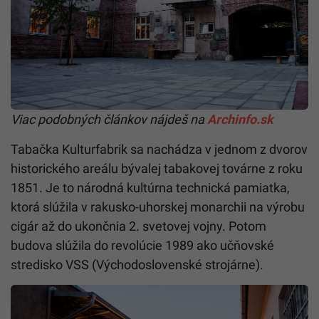
Viac podobných článkov nájdeš na
Archinfo.sk
Tabačka Kulturfabrik sa nachádza v jednom z dvorov
historického areálu bývalej tabakovej továrne z roku
1851. Je to národná kultúrna technická pamiatka,
ktorá slúžila v rakusko-uhorskej monarchii na výrobu
cigár až do ukončnia 2. svetovej vojny. Potom
budova slúžila do revolúcie 1989 ako učňovské
stredisko VSS (Východoslovenské strojárne).