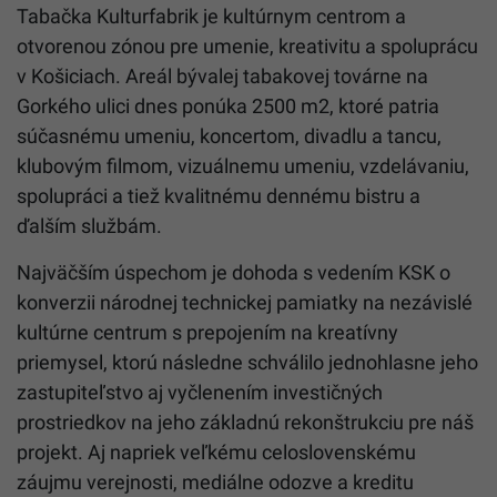
Tabačka Kulturfabrik je kultúrnym centrom a
otvorenou zónou pre umenie, kreativitu a spoluprácu
v Košiciach. Areál bývalej tabakovej továrne na
Gorkého ulici dnes ponúka 2500 m2, ktoré patria
súčasnému umeniu, koncertom, divadlu a tancu,
klubovým filmom, vizuálnemu umeniu, vzdelávaniu,
spolupráci a tiež kvalitnému dennému bistru a
ďalším službám.
Najväčším úspechom je dohoda s vedením KSK o
konverzii národnej technickej pamiatky na nezávislé
kultúrne centrum s prepojením na kreatívny
priemysel, ktorú následne schválilo jednohlasne jeho
zastupiteľstvo aj vyčlenením investičných
prostriedkov na jeho základnú rekonštrukciu pre náš
projekt. Aj napriek veľkému celoslovenskému
záujmu verejnosti, mediálne odozve a kreditu