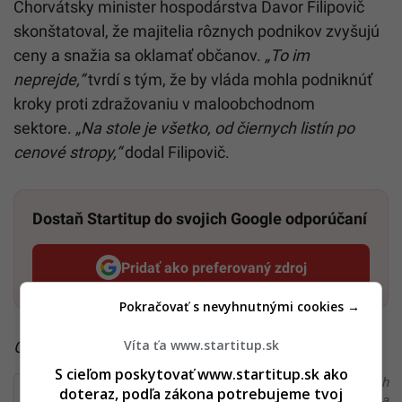
Chorvátsky minister hospodárstva Davor Filipovič
skonštatoval, že majitelia rôznych podnikov zvyšujú
ceny a snažia sa oklamať občanov.
„To im
neprejde,“
tvrdí s tým, že by vláda mohla podniknúť
kroky proti zdražovaniu v maloobchodnom
sektore.
„Na stole je všetko, od čiernych listín po
cenové stropy,“
dodal Filipovič.
Dostaň Startitup do svojich Google odporúčaní
Pridať ako preferovaný zdroj
Startitup, odkaz sa otvorí v n
Pokračovať s nevyhnutnými cookies →
Víta ťa www.startitup.sk
Čítaj viac z kategórie:
Cestovanie
S cieľom poskytovať www.startitup.sk ako
Ďakujeme, že čítaš Startitup. V prípade, že máš postreh
doteraz, podľa zákona potrebujeme tvoj
alebo si našiel v článku chybu, napíš nám na