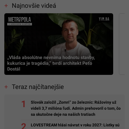
Najnovšie videá
„Vláda absolútne nevníma hodnotu stavby,
kukurica je tragédia,” tvrdí architekt Peťo
Dostál
Teraz najčítanejšie
Slovák založil „Zomri“ zo železníc: Rážoviny už
videli 3,7 milióna ľudí. Admin prehovoril o tom, čo
sa skutočne deje na našich tratiach
LOVESTREAM hlási návrat v roku 2027: Lístky sú