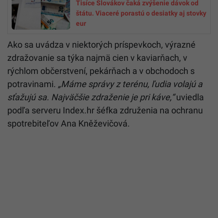
Tisíce Slovákov čaká zvýšenie dávok od
štátu. Viaceré porastú o desiatky aj stovky
eur
Ako sa uvádza v niektorých príspevkoch, výrazné
zdražovanie sa týka najmä cien v kaviarňach, v
rýchlom občerstvení, pekárňach a v obchodoch s
potravinami.
„Máme správy z terénu, ľudia volajú a
sťažujú sa. Najväčšie zdraženie je pri káve,“
uviedla
podľa serveru Index.hr šéfka združenia na ochranu
spotrebiteľov Ana Kněževičová.