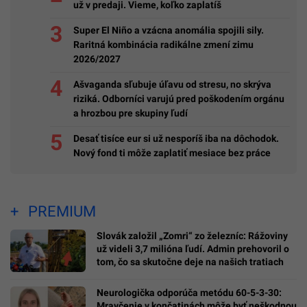
už v predaji. Vieme, koľko zaplatíš
Super El Niño a vzácna anomália spojili sily.
Raritná kombinácia radikálne zmení zimu
2026/2027
Ašvaganda sľubuje úľavu od stresu, no skrýva
riziká. Odborníci varujú pred poškodením orgánu
a hrozbou pre skupiny ľudí
Desať tisíce eur si už nesporíš iba na dôchodok.
Nový fond ti môže zaplatiť mesiace bez práce
PREMIUM
Slovák založil „Zomri“ zo železníc: Rážoviny
už videli 3,7 milióna ľudí. Admin prehovoril o
tom, čo sa skutočne deje na našich tratiach
Neurologička odporúča metódu 60-5-3-30:
Mravčenie v končatinách môže byť neškodnou