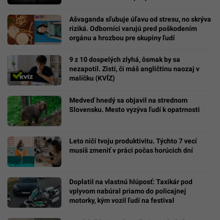
Ašvaganda sľubuje úľavu od stresu, no skrýva
riziká. Odborníci varujú pred poškodením
orgánu a hrozbou pre skupiny ľudí
9 z 10 dospelých zlyhá, ôsmak by sa
nezapotil. Zisti, či máš angličtinu naozaj v
malíčku (KVÍZ)
Medveď hnedý sa objavil na strednom
Slovensku. Mesto vyzýva ľudí k opatrnosti
Leto ničí tvoju produktivitu. Týchto 7 vecí
musíš zmeniť v práci počas horúcich dní
Doplatil na vlastnú hlúposť: Taxikár pod
vplyvom nabúral priamo do policajnej
motorky, kým vozil ľudí na festival