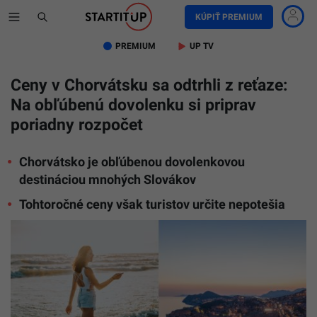
KÚPIŤ PREMIUM
PREMIUM
UP TV
Ceny v Chorvátsku sa odtrhli z reťaze:
Na obľúbenú dovolenku si priprav
poriadny rozpočet
Chorvátsko je obľúbenou dovolenkovou
destináciou mnohých Slovákov
Tohtoročné ceny však turistov určite nepotešia
Ilustračn
obrázok