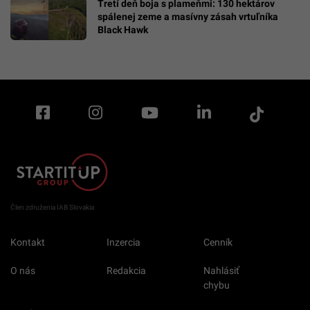
Tretí deň boja s plameňmi: 130 hektárov
spálenej zeme a masívny zásah vrtuľníka
Black Hawk
Člen združenia IAB Slovakia
Kontakt
Inzercia
Cenník
O nás
Redakcia
Nahlásiť
chybu