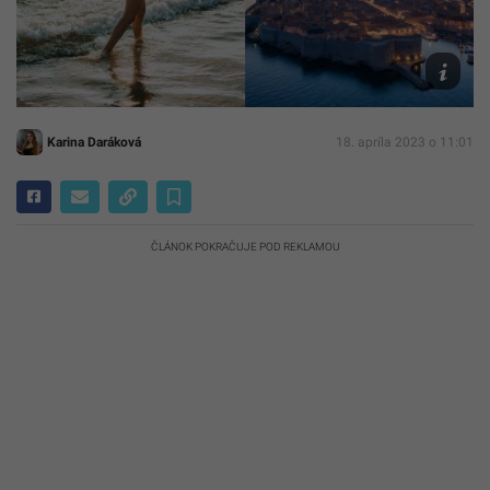
Unsplash
Nix,
Geio
Tischler
Karina Daráková
18. apríla 2023 o 11:01
ČLÁNOK POKRAČUJE POD REKLAMOU