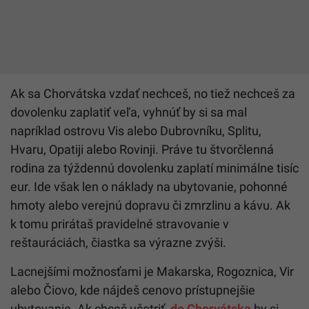
Ak sa Chorvátska vzdať nechceš, no tiež nechceš za
dovolenku zaplatiť veľa, vyhnúť by si sa mal
napríklad ostrovu Vis alebo Dubrovníku, Splitu,
Hvaru, Opatiji alebo Rovinji. Práve tu štvorčlenná
rodina za týždennú dovolenku zaplatí minimálne tisíc
eur. Ide však len o náklady na ubytovanie, pohonné
hmoty alebo verejnú dopravu či zmrzlinu a kávu. Ak
k tomu prirátaš pravidelné stravovanie v
reštauráciách, čiastka sa výrazne zvýši.
Lacnejšími možnosťami je Makarska, Rogoznica, Vir
alebo Čiovo, kde nájdeš cenovo prístupnejšie
ubytovanie. Ak chceš ušetriť,
do Chorvátska
by si