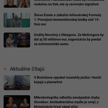
reakciou na tlak, ale aj varovným signálom
Števo Eisele o zákulisí milionárskej Formuly
1: Prenájom komentátorskej búdky stál 15-
tisíc eur
Ondřej Novotný z Oktagonu. Za McGregora by
dal aj 50 miliónov eur, organizáciu by predal
za astronomickú sumu
Aktuálne čítajú
V Bratislave vypukol rozsiahly požiar. Hasiči
bojujú s plameňmi
Mikrobiologička odhalila nenápadné chyby
Slovákov: Antibakteriálne mydlo je omyl, z
klimatizácie hrozí zápal pľúc