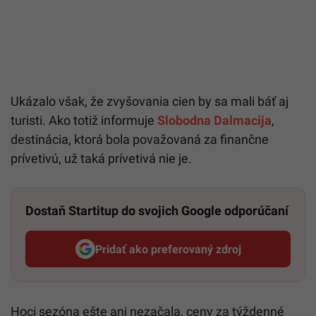
Ukázalo však, že zvyšovania cien by sa mali báť aj
turisti. Ako totiž informuje
Slobodna Dalmacija
,
destinácia, ktorá bola považovaná za finančne
prívetivú, už taká prívetivá nie je.
Dostaň Startitup do svojich Google odporúčaní
Pridať ako preferovaný zdroj
Startitup, odkaz sa otvorí v n
Hoci sezóna ešte ani nezačala, ceny za týždenné