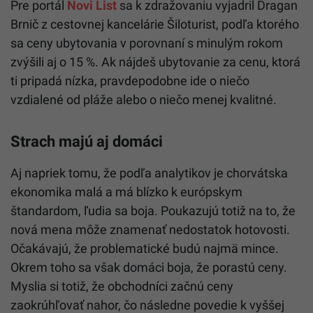
Pre portál
Novi List
sa k zdražovaniu vyjadril Dragan
Brnič z cestovnej kancelárie Šiloturist, podľa ktorého
sa ceny ubytovania v porovnaní s minulým rokom
zvýšili aj o 15 %. Ak nájdeš ubytovanie za cenu, ktorá
ti pripadá nízka, pravdepodobne ide o niečo
vzdialené od pláže alebo o niečo menej kvalitné.
Strach majú aj domáci
Aj napriek tomu, že podľa analytikov je chorvátska
ekonomika malá a má blízko k európskym
štandardom, ľudia sa boja. Poukazujú totiž na to, že
nová mena môže znamenať nedostatok hotovosti.
Očakávajú, že problematické budú najmä mince.
Okrem toho sa však domáci boja, že porastú ceny.
Myslia si totiž, že obchodníci začnú ceny
zaokrúhľovať nahor, čo následne povedie k vyššej