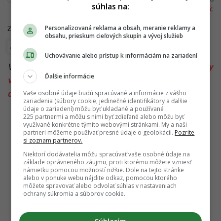
súhlas na:
redakcia@startitup.sk
.
Personalizovaná reklama a obsah, meranie reklamy a
Zdroje:
Novi List
,
Slobodna Dalmacija
,
TREND
obsahu, prieskum cieľových skupín a vývoj služieb
Dovolenka
Uchovávanie alebo prístup k informáciám na zariadení
Viac k téme:
ceny ubytovania chorvatsko 2023
,
ceny
Ďalšie informácie
v chorvátsku
,
ceny v chorvatsku 2023
,
Chorvátsko
,
chorvátsko euro
Vaše osobné údaje budú spracúvané a informácie z vášho
zariadenia (súbory cookie, jedinečné identifikátory a ďalšie
údaje o zariadení) môžu byť ukladané a používané
225 partnermi a môžu s nimi byť zdieľané alebo môžu byť
využívané konkrétne týmito webovými stránkami. My a naši
partneri môžeme používať presné údaje o geolokácii.
Pozrite
si zoznam partnerov.
Niektorí dodávatelia môžu spracúvať vaše osobné údaje na
základe oprávneného záujmu, proti ktorému môžete vzniesť
námietku pomocou možností nižšie. Dole na tejto stránke
alebo v ponuke webu nájdite odkaz, pomocou ktorého
môžete spravovať alebo odvolať súhlas v nastaveniach
ochrany súkromia a súborov cookie.