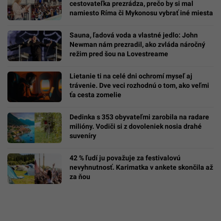
cestovateľka prezrádza, prečo by si mal
namiesto Ríma či Mykonosu vybrať iné miesta
Sauna, ľadová voda a vlastné jedlo: John
Newman nám prezradil, ako zvláda náročný
režim pred šou na Lovestreame
Lietanie ti na celé dni ochromí myseľ aj
trávenie. Dve veci rozhodnú o tom, ako veľmi
ťa cesta zomelie
Dedinka s 353 obyvateľmi zarobila na radare
milióny. Vodiči si z dovoleniek nosia drahé
suveníry
42 % ľudí ju považuje za festivalovú
nevyhnutnosť. Karimatka v ankete skončila až
za ňou