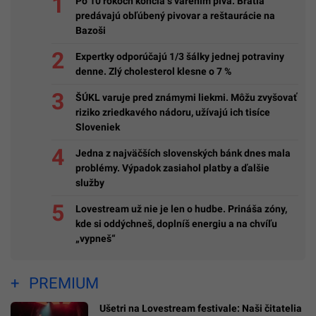
Po 10 rokoch končia s varením piva: Bratia
predávajú obľúbený pivovar a reštaurácie na
Bazoši
Expertky odporúčajú 1/3 šálky jednej potraviny
denne. Zlý cholesterol klesne o 7 %
ŠÚKL varuje pred známymi liekmi. Môžu zvyšovať
riziko zriedkavého nádoru, užívajú ich tisíce
Sloveniek
Jedna z najväčších slovenských bánk dnes mala
problémy. Výpadok zasiahol platby a ďalšie
služby
Lovestream už nie je len o hudbe. Prináša zóny,
kde si oddýchneš, doplníš energiu a na chvíľu
„vypneš“
PREMIUM
Ušetri na Lovestream festivale: Naši čitatelia