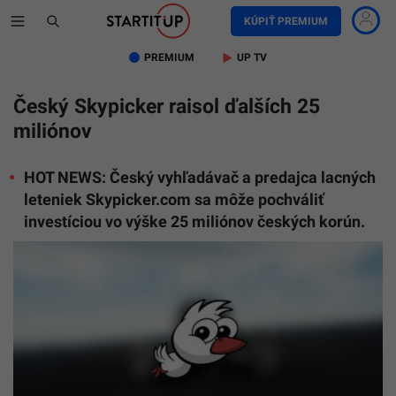
KÚPIŤ PREMIUM
PREMIUM
UP TV
Český Skypicker raisol ďalších 25
miliónov
HOT NEWS: Český vyhľadávač a predajca lacných
leteniek Skypicker.com sa môže pochváliť
investíciou vo výške 25 miliónov českých korún.