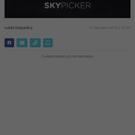
Lukáš Gašparík jr.
5. februára 2015 o 10:38
ČLÁNOK POKRAČUJE POD REKLAMOU