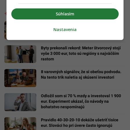
Súhlasím
Investuješ do kryptomien? NBS varuje pred
Nastavenia
spoločnosťami podnikajúcimi bez licencie
Byty prekonali rekord: Meter štvorcový stojí
vyše 3 000 eur, toto sú regióny s najväčším
rastom
8 varovných signálov, že si obeťou podvodu.
Na tento trik naletia aj skúsení investori
Odložil som si 70 % mzdy a investoval 1 900
eur. Experiment ukázal, čo návody na
bohatstvo nespomínajú
Pravidlo 40-30-20-10 dokáže ušetriť tisíce
eur. Slováci ho pri úvere často ignorujú