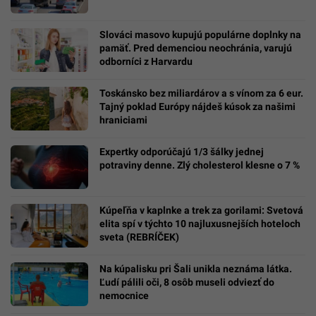
Slováci masovo kupujú populárne doplnky na
pamäť. Pred demenciou neochránia, varujú
odborníci z Harvardu
Toskánsko bez miliardárov a s vínom za 6 eur.
Tajný poklad Európy nájdeš kúsok za našimi
hraniciami
Expertky odporúčajú 1/3 šálky jednej
potraviny denne. Zlý cholesterol klesne o 7 %
Kúpeľňa v kaplnke a trek za gorilami: Svetová
elita spí v týchto 10 najluxusnejších hoteloch
sveta (REBRÍČEK)
Na kúpalisku pri Šali unikla neznáma látka.
Ľudí pálili oči, 8 osôb museli odviezť do
nemocnice