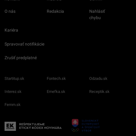
O nás
Redakcia
Nahlásiť
chybu
Kariéra
Spravovať notifikácie
Zrušiť predplatné
Startitup.sk
Fontech.sk
Odzadu.sk
Interez.sk
Emefka.sk
Receptik.sk
Femm.sk