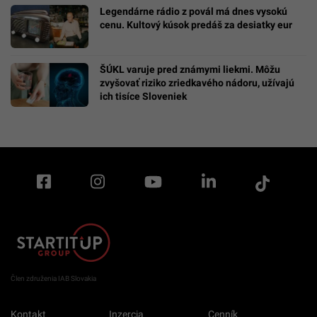
Legendárne rádio z povál má dnes vysokú
cenu. Kultový kúsok predáš za desiatky eur
ŠÚKL varuje pred známymi liekmi. Môžu
zvyšovať riziko zriedkavého nádoru, užívajú
ich tisíce Sloveniek
Člen združenia IAB Slovakia
Kontakt
Inzercia
Cenník