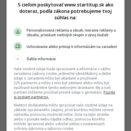
S cieľom poskytovať www.startitup.sk ako
doteraz, podľa zákona potrebujeme tvoj
súhlas na:
Personalizovaná reklama a obsah, meranie reklamy a
obsahu, prieskum cieľových skupín a vývoj služieb
Uchovávanie alebo prístup k informáciám na zariadení
Ďalšie informácie
Vaše osobné údaje budú spracúvané a informácie z vášho
zariadenia (súbory cookie, jedinečné identifikátory a ďalšie
údaje o zariadení) môžu byť ukladané a používané
225 partnermi a môžu s nimi byť zdieľané alebo môžu byť
využívané konkrétne týmito webovými stránkami. My a naši
partneri môžeme používať presné údaje o geolokácii.
Pozrite
si zoznam partnerov.
Niektorí dodávatelia môžu spracúvať vaše osobné údaje na
základe oprávneného záujmu, proti ktorému môžete vzniesť
námietku pomocou možností nižšie. Dole na tejto stránke
alebo v ponuke webu nájdite odkaz, pomocou ktorého
môžete spravovať alebo odvolať súhlas v nastaveniach
ochrany súkromia a súborov cookie.