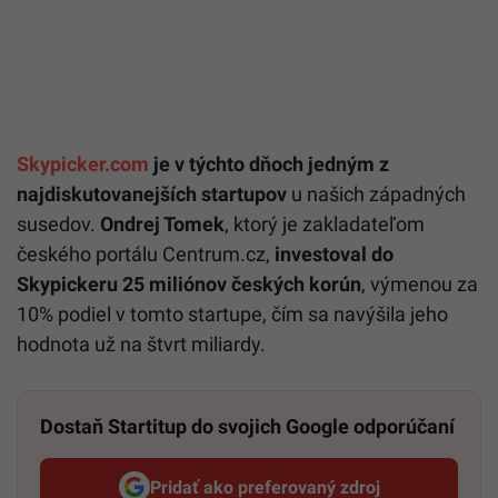
Skypicker.com
je v týchto dňoch jedným z
najdiskutovanejších startupov
u našich západných
susedov.
Ondrej Tomek
, ktorý je zakladateľom
českého portálu Centrum.cz,
investoval do
Skypickeru 25 miliónov českých korún
, výmenou za
10% podiel v tomto startupe, čím sa navýšila jeho
hodnota už na štvrt miliardy.
Dostaň Startitup do svojich Google odporúčaní
Pridať ako preferovaný zdroj
Startitup, odkaz sa otvorí v n