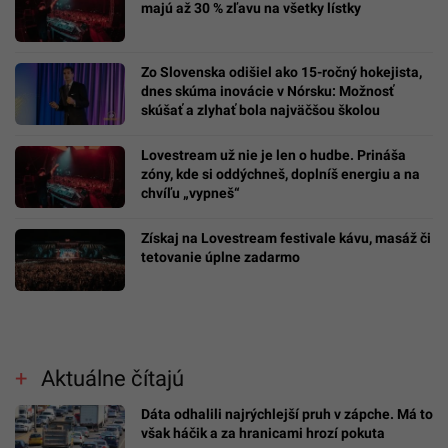
majú až 30 % zľavu na všetky lístky
Zo Slovenska odišiel ako 15-ročný hokejista,
dnes skúma inovácie v Nórsku: Možnosť
skúšať a zlyhať bola najväčšou školou
Lovestream už nie je len o hudbe. Prináša
zóny, kde si oddýchneš, doplníš energiu a na
chvíľu „vypneš“
Získaj na Lovestream festivale kávu, masáž či
tetovanie úplne zadarmo
Aktuálne čítajú
Dáta odhalili najrýchlejší pruh v zápche. Má to
však háčik a za hranicami hrozí pokuta