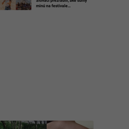
Slováci prezradili, aké sumy
minú na festivale
LOVESTREAM (ANKETA)