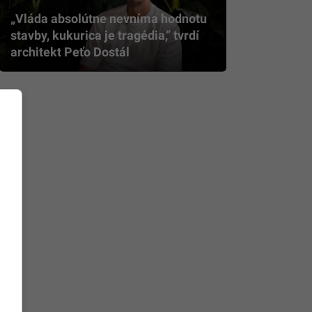
„Vláda absolútne nevníma hodnotu
stavby, kukurica je tragédia,” tvrdí
architekt Peťo Dostál