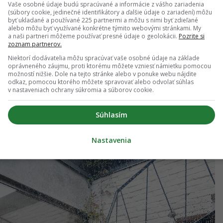
Vaše osobné údaje budú spracúvané a informácie z vášho zariadenia
(súbory cookie, jedinečné identifikátory a ďalšie údaje o zariadení) môžu
byť ukladané a používané 225 partnermi a môžu s nimi byť zdieľané
ru dodávajú veľké presklené panoramatické okná a
alebo môžu byť využívané konkrétne týmito webovými stránkami. My
a naši partneri môžeme používať presné údaje o geolokácii.
Pozrite si
zoznam partnerov.
Niektorí dodávatelia môžu spracúvať vaše osobné údaje na základe
oprávneného záujmu, proti ktorému môžete vzniesť námietku pomocou
možností nižšie. Dole na tejto stránke alebo v ponuke webu nájdite
odkaz, pomocou ktorého môžete spravovať alebo odvolať súhlas
v nastaveniach ochrany súkromia a súborov cookie.
Súhlasím
Nastavenia