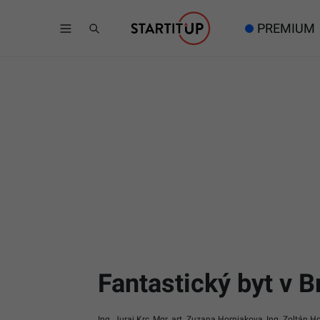
PREMIUM
Fantastický byt v B
Ing. Juraj Krc, Mgr. art. Zuzana Horniakova, Ing. Zoltán Ho