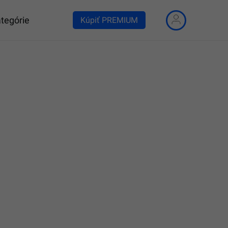
tegórie
Kúpiť PREMIUM