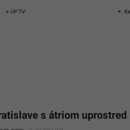
UP TV
Ka
ratislave s átriom uprostred
rváth, .archstyl
15. júna 2016 o 13:33