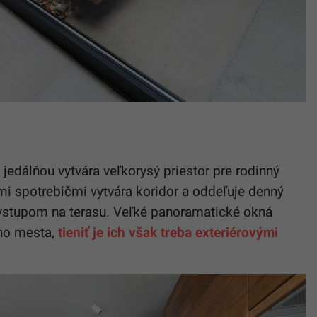
 jedálňou vytvára veľkorysý priestor pre rodinný
ými spotrebičmi vytvára koridor a oddeľuje denný
, vstupom na terasu. Veľké panoramatické okná
ho mesta,
tieniť je ich však treba exteriérovými