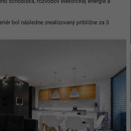
ého schodiska, rozvodov elektrickej energie a
eriér bol následne zrealizovaný približne za 3