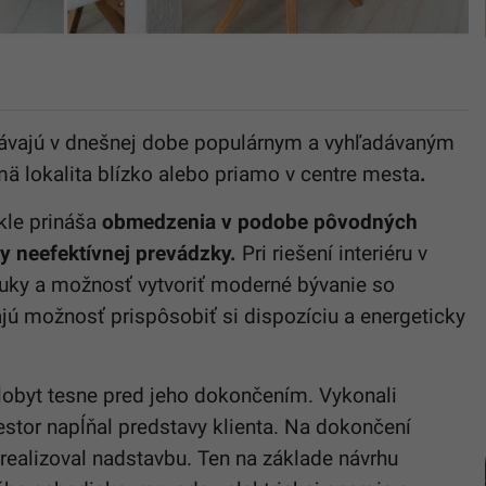
ávajú v dnešnej dobe populárnym a vyhľadávaným
ä lokalita blízko alebo priamo v centre mesta
.
kle prináša
obmedzenia v podobe pôvodných
ky neefektívnej prevádzky.
Pri riešení interiéru v
 ruky a možnosť vytvoriť moderné bývanie so
ajú možnosť prispôsobiť si dispozíciu a energeticky
holobyt tesne pred jeho dokončením. Vykonali
estor napĺňal predstavy klienta. Na dokončení
realizoval nadstavbu. Ten na základe návrhu