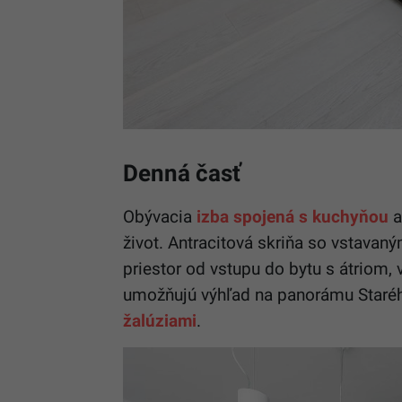
Denná časť
Obývacia
izba spojená s kuchyňou
a
život. Antracitová skriňa so vstavan
priestor od vstupu do bytu s átriom
umožňujú výhľad na panorámu Staré
žalúziami
.