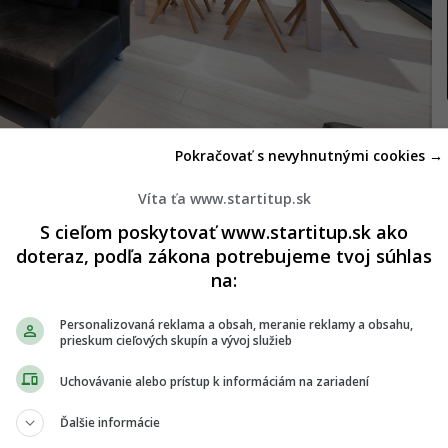
Pokračovať s nevyhnutnými cookies →
eš na
Archinfo.sk
.
Víta ťa www.startitup.sk
S cieľom poskytovať www.startitup.sk ako
doteraz, podľa zákona potrebujeme tvoj súhlas
na:
 dispozíciu s prístupom na balkón. Dominantou
Personalizovaná reklama a obsah, meranie reklamy a obsahu,
pája interiér s terasou na streche budovy. Presklené
prieskum cieľových skupín a vývoj služieb
presvetľuje vstup a vnáša kúsok exteriéru priamo do
Uchovávanie alebo prístup k informáciám na zariadení
 aj samostatná toaleta. Detské izby majú vlastnú
Ďalšie informácie
navzájom prepája. K rodičovskej spálni prislúcha