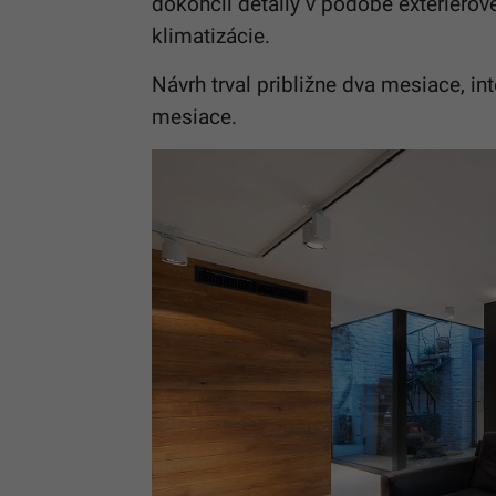
dokončil detaily v podobe exteriérov
klimatizácie.
Návrh trval približne dva mesiace, int
mesiace.