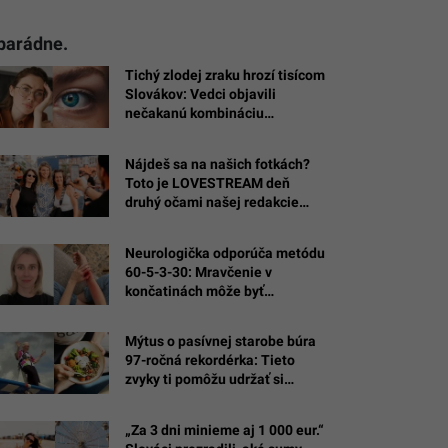
 parádne.
Tichý zlodej zraku hrozí tisícom
Slovákov: Vedci objavili
nečakanú kombináciu
vitamínov, ktorá chráni zrakový
nerv
Nájdeš sa na našich fotkách?
Toto je LOVESTREAM deň
druhý očami našej redakcie
(FOTOGALÉRIA)
Neurologička odporúča metódu
60-5-3-30: Mravčenie v
končatinách môže byť
neškodnou reakciou na tlak, ale
aj varovným signálom
Mýtus o pasívnej starobe búra
97-ročná rekordérka: Tieto
zvyky ti pomôžu udržať si
kondíciu aj vo vysokom veku
„Za 3 dni minieme aj 1 000 eur.“