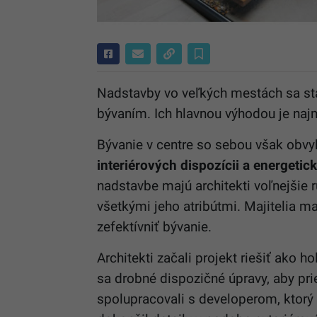
Nadstavby vo veľkých mestách sa st
bývaním. Ich hlavnou výhodou je najm
Bývanie v centre so sebou však obvy
interiérových dispozícii a energetic
nadstavbe majú architekti voľnejšie
všetkými jeho atribútmi. Majitelia m
zefektívniť bývanie.
Architekti začali projekt riešiť ako 
sa drobné dispozičné úpravy, aby pri
spolupracovali s developerom, ktorý 