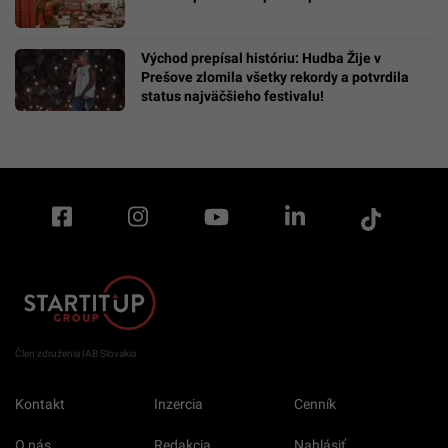
Východ prepísal históriu: Hudba Žije v
Prešove zlomila všetky rekordy a potvrdila
status najväčšieho festivalu!
Člen združenia IAB Slovakia
Kontakt
Inzercia
Cenník
O nás
Redakcia
Nahlásiť