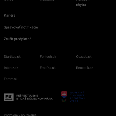
chybu
Kariéra
Spravovať notifikácie
Zrušiť predplatné
Startitup.sk
Fontech.sk
Odzadu.sk
Interez.sk
Emefka.sk
Receptik.sk
Femm.sk
Podmienky používania