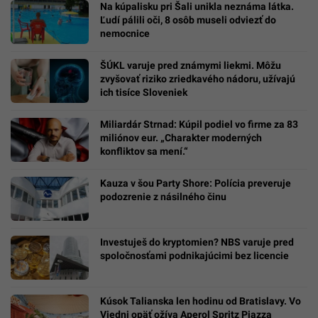
Na kúpalisku pri Šali unikla neznáma látka.
Ľudí pálili oči, 8 osôb museli odviezť do
nemocnice
ŠÚKL varuje pred známymi liekmi. Môžu
zvyšovať riziko zriedkavého nádoru, užívajú
ich tisíce Sloveniek
Miliardár Strnad: Kúpil podiel vo firme za 83
miliónov eur. „Charakter moderných
konfliktov sa mení.“
Kauza v šou Party Shore: Polícia preveruje
podozrenie z násilného činu
Investuješ do kryptomien? NBS varuje pred
spoločnosťami podnikajúcimi bez licencie
Kúsok Talianska len hodinu od Bratislavy. Vo
Viedni opäť ožíva Aperol Spritz Piazza