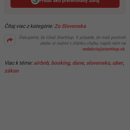
Pridať ako preferovaný zdroj
Startitup, odkaz sa otvorí v n
Čítaj viac z kategórie:
Zo Slovenska
Ďakujeme, že čítaš Startitup. V prípade, že máš postreh
alebo si našiel v článku chybu, napíš nám na
redakcia@startitup.sk
.
Viac k téme:
airbnb
,
booking
,
dane
,
slovensko
,
uber
,
zákon