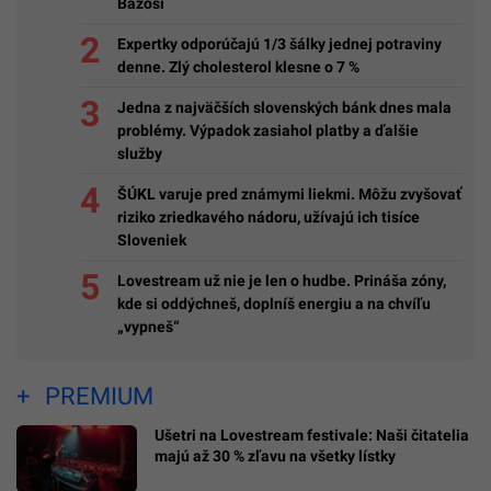
Bazoši
Expertky odporúčajú 1/3 šálky jednej potraviny
denne. Zlý cholesterol klesne o 7 %
Jedna z najväčších slovenských bánk dnes mala
problémy. Výpadok zasiahol platby a ďalšie
služby
ŠÚKL varuje pred známymi liekmi. Môžu zvyšovať
riziko zriedkavého nádoru, užívajú ich tisíce
Sloveniek
Lovestream už nie je len o hudbe. Prináša zóny,
kde si oddýchneš, doplníš energiu a na chvíľu
„vypneš“
PREMIUM
Ušetri na Lovestream festivale: Naši čitatelia
majú až 30 % zľavu na všetky lístky