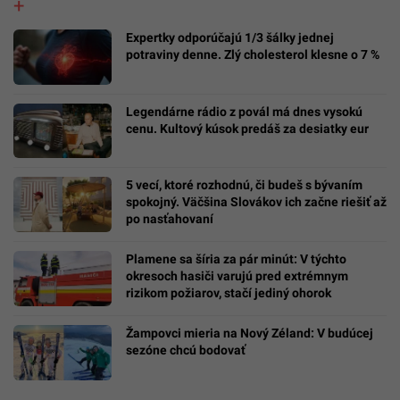
Expertky odporúčajú 1/3 šálky jednej
potraviny denne. Zlý cholesterol klesne o 7 %
Legendárne rádio z povál má dnes vysokú
cenu. Kultový kúsok predáš za desiatky eur
5 vecí, ktoré rozhodnú, či budeš s bývaním
spokojný. Väčšina Slovákov ich začne riešiť až
po nasťahovaní
Plamene sa šíria za pár minút: V týchto
okresoch hasiči varujú pred extrémnym
rizikom požiarov, stačí jediný ohorok
Žampovci mieria na Nový Zéland: V budúcej
sezóne chcú bodovať