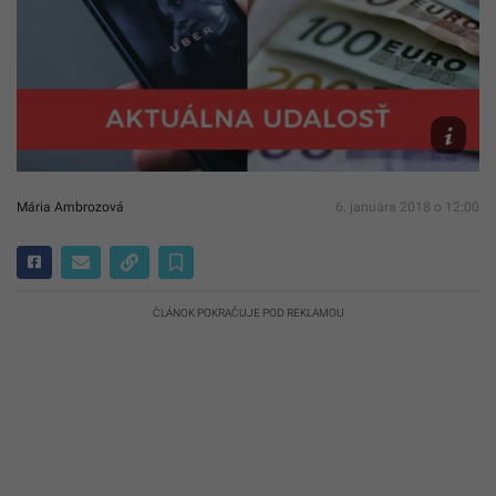
facebook
Mária Ambrozová
6. januára 2018 o 12:00
ČLÁNOK POKRAČUJE POD REKLAMOU