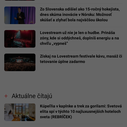
Zo Slovenska odišiel ako 15-ročný hokejista,
dnes skúma inovácie v Nórsku: Možnosť
skúšať a zlyhať bola najväčšou školou
Lovestream už nie je len o hudbe. Prináša
zóny, kde si oddýchneš, doplníš energiu a na
chvíľu „vypneš“
Získaj na Lovestream festivale kávu, masáž či
tetovanie úplne zadarmo
Aktuálne čítajú
Kúpeľňa v kaplnke a trek za gorilami: Svetová
elita spí v týchto 10 najluxusnejších hoteloch
sveta (REBRÍČEK)