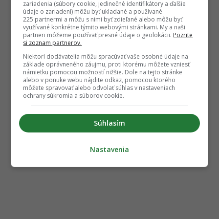
zariadenia (súbory cookie, jedinečné identifikátory a ďalšie
údaje o zariadení) môžu byť ukladané a používané
225 partnermi a môžu s nimi byť zdieľané alebo môžu byť
využívané konkrétne týmito webovými stránkami. My a naši
partneri môžeme používať presné údaje o geolokácii.
Pozrite
si zoznam partnerov.
Niektorí dodávatelia môžu spracúvať vaše osobné údaje na
základe oprávneného záujmu, proti ktorému môžete vzniesť
námietku pomocou možností nižšie. Dole na tejto stránke
alebo v ponuke webu nájdite odkaz, pomocou ktorého
môžete spravovať alebo odvolať súhlas v nastaveniach
ochrany súkromia a súborov cookie.
Súhlasím
Nastavenia