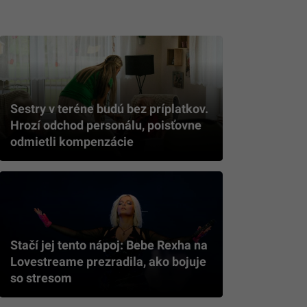
Sestry v teréne budú bez príplatkov.
Hrozí odchod personálu, poisťovne
odmietli kompenzácie
Stačí jej tento nápoj: Bebe Rexha na
Lovestreame prezradila, ako bojuje
so stresom