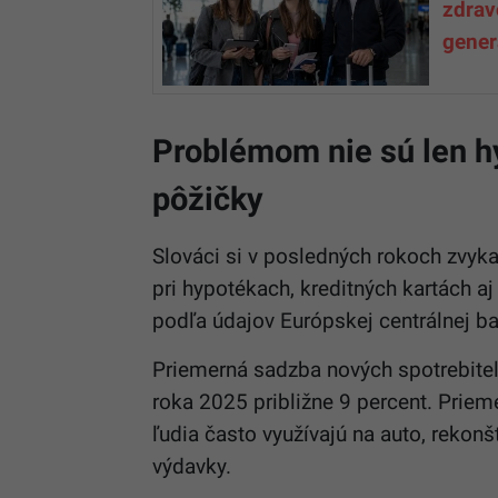
zdrav
gener
Problémom nie sú len h
pôžičky
Slováci si v posledných rokoch zvyka
pri hypotékach, kreditných kartách a
podľa údajov Európskej centrálnej b
Priemerná sadzba nových spotrebite
roka 2025 približne 9 percent. Priem
ľudia často využívajú na auto, rekonš
výdavky.