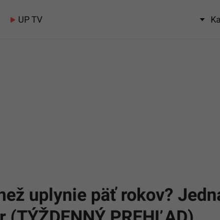
UP TV
Ka
 než uplynie päť rokov? Jed
 eur (TÝŽDENNÝ PREHĽAD)