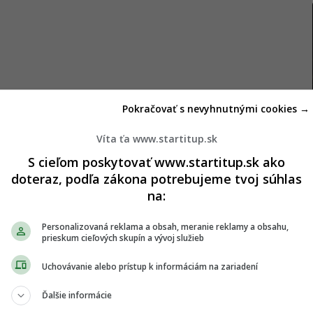
Pokračovať s nevyhnutnými cookies →
Víta ťa www.startitup.sk
ie sú podľa registrov masové
S cieľom poskytovať www.startitup.sk ako
doteraz, podľa zákona potrebujeme tvoj súhlas
predbežných údajov zdravotných poisťovní uviedlo,
na:
o viac ľudí, ako z krajiny odišlo. Kým počet
evidovali pri takmer 27-tisíc osobách.
Personalizovaná reklama a obsah, meranie reklamy a obsahu,
prieskum cieľových skupín a vývoj služieb
ý označil rozšírené tvrdenia o hromadnom odchode
Uchovávanie alebo prístup k informáciám na zariadení
iev o tom, že ľudia dnes hromadne utekajú zo
Ďalšie informácie
sil.