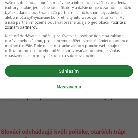
Vaše osobné údaje budú spracúvané a informácie z vášho zariadenia
tempo odchodov spomaľuje už od roku 2014. Vtedy
(súbory cookie, jedinečné identifikátory a ďalšie údaje o zariadení) môžu
byť ukladané a používané 225 partnermi a môžu s nimi byť zdieľané
 ľudí, pričom späť sa vrátilo 29 853 osôb. V roku
alebo môžu byť využívané konkrétne týmito webovými stránkami. My
a naši partneri môžeme používať presné údaje o geolokácii.
Pozrite si
nu opustilo 25 350 ľudí a 25 200 sa ich vrátilo.
zoznam partnerov.
Niektorí dodávatelia môžu spracúvať vaše osobné údaje na základe
zku nezamestnanosť, pracovné príležitosti doma,
oprávneného záujmu, proti ktorému môžete vzniesť námietku pomocou
možností nižšie. Dole na tejto stránke alebo v ponuke webu nájdite
šie životné náklady v zahraničí. Kamenický zároveň
odkaz, pomocou ktorého môžete spravovať alebo odvolať súhlas
 neho mnohí ľudia považujú za dôležitý dôvod
v nastaveniach ochrany súkromia a súborov cookie.
Súhlasím
rch však ukazuje odlišnú náladu. O odsťahovaní
Nastavenia
t oslovených. Pri ľuďoch vo veku od 18 do 29 rokov
vodmi sú nespokojnosť so smerovaním krajiny,
Slováci odchádzajú kvôli politike, starších trápi