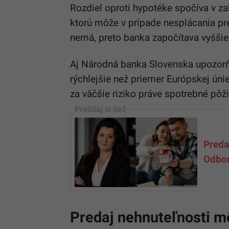
Rozdiel oproti hypotéke spočíva v za
ktorú môže v prípade nesplácania pre
nemá, preto banka započítava vyššie 
Aj Národná banka Slovenska upozorňu
rýchlejšie než priemer Európskej úni
za väčšie riziko práve spotrebné pôž
Preda
Odbor
Predaj nehnuteľnosti mô