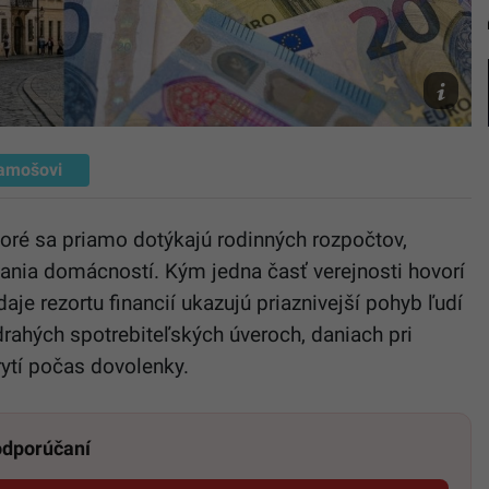
Ilustračn
foto
AI,
Unsplash
Boran
amošovi
ktoré sa priamo dotýkajú rodinných rozpočtov,
ania domácností. Kým jedna časť verejnosti hovorí
je rezortu financií ukazujú priaznivejší pohyb ľudí
drahých spotrebiteľských úveroch, daniach pri
rytí počas dovolenky.
 odporúčaní