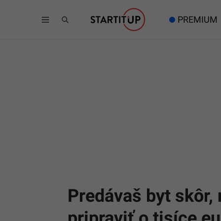
PREMIUM
Predávaš byt skôr,
pripraviť o tisíce