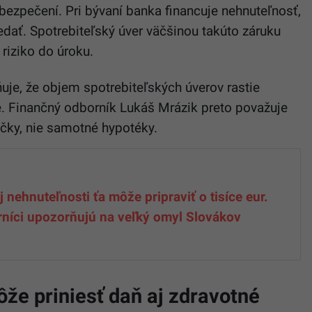
bezpečení. Pri bývaní banka financuje nehnuteľnosť,
dať. Spotrebiteľský úver väčšinou takúto záruku
riziko do úroku.
je, že objem spotrebiteľských úverov rastie
e. Finančný odborník Lukáš Mrázik preto považuje
ičky, nie samotné hypotéky.
j nehnuteľnosti ťa môže pripraviť o tisíce eur.
níci upozorňujú na veľký omyl Slovákov
že priniesť daň aj zdravotné