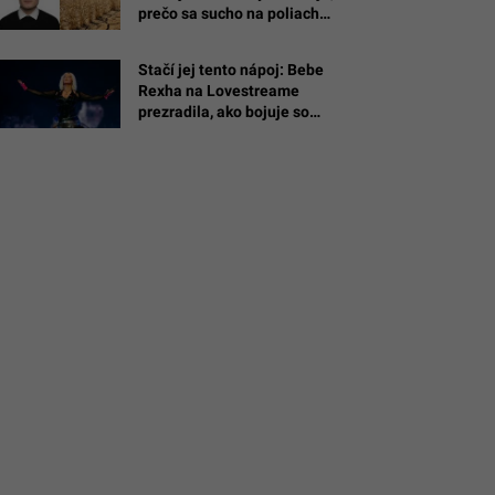
é
prečo sa sucho na poliach
prejaví na cenovkách o 3 až 6
mesiacov
Stačí jej tento nápoj: Bebe
/Ibrahim
Rexha na Lovestreame
prezradila, ako bojuje so
stresom