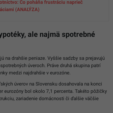
otníctvo: Čo poháňa frustráciu naprieč
áciami (ANALÝZA)
ypotéky, ale najmä spotrebné
jú na drahšie peniaze. Vyššie sadzby sa prejavujú
j spotrebných úveroch. Práve druhá skupina patrí
anky medzi najdrahšie v eurozóne.
ľských úverov na Slovensku dosahovala na konci
er eurozóny bol okolo 7,1 percenta. Takéto pôžičky
trukciu, zariadenie domácnosti či ďalšie väčšie