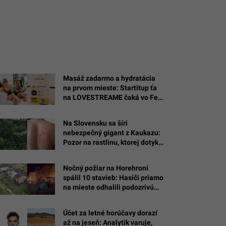
Masáž zadarmo a hydratácia
na prvom mieste: Startitup ťa
na LOVESTREAME čaká vo Feel
Good Zone
Na Slovensku sa šíri
nebezpečný gigant z Kaukazu:
Pozor na rastlinu, ktorej dotyk
spôsobuje bolestivé pľuzgiere
Nočný požiar na Horehroní
spálil 10 stavieb: Hasiči priamo
na mieste odhalili podozrivú
príčinu
Účet za letné horúčavy dorazí
až na jeseň: Analytik varuje,