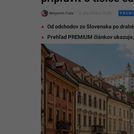
Benjamín Fiala
5. júla 2026 o 15:20
Od odchodov zo Slovenska po drahé ú
Prehľad PREMIUM článkov ukazuje, k