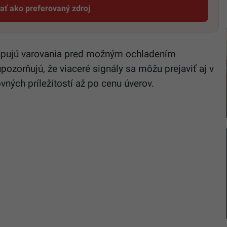
dať ako preferovaný zdroj
Startitup, odkaz sa otvorí v novom okne
upujú varovania pred možným ochladením
ozorňujú, že viaceré signály sa môžu prejaviť aj v
ných príležitostí až po cenu úverov.