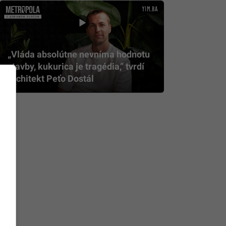
„Vláda absolútne nevníma hodnotu
stavby, kukurica je tragédia,” tvrdí
architekt Peťo Dostál