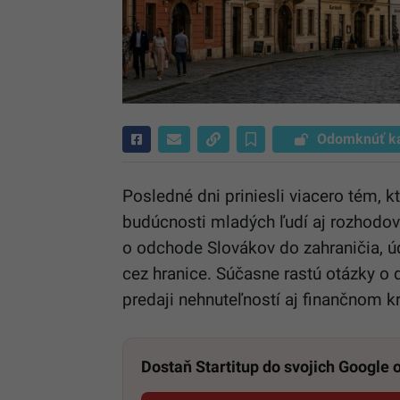
Odomknúť k
Posledné dni priniesli viacero tém, 
budúcnosti mladých ľudí aj rozhodov
o odchode Slovákov do zahraničia, úda
cez hranice. Súčasne rastú otázky o 
predaji nehnuteľností aj finančnom k
Dostaň Startitup do svojich Google