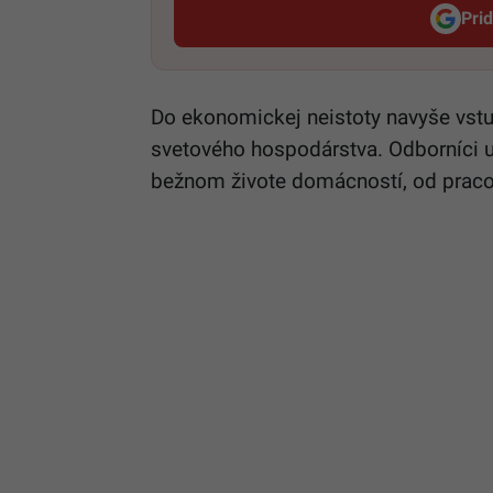
Pri
Do ekonomickej neistoty navyše vst
svetového hospodárstva. Odborníci up
bežnom živote domácností, od pracov