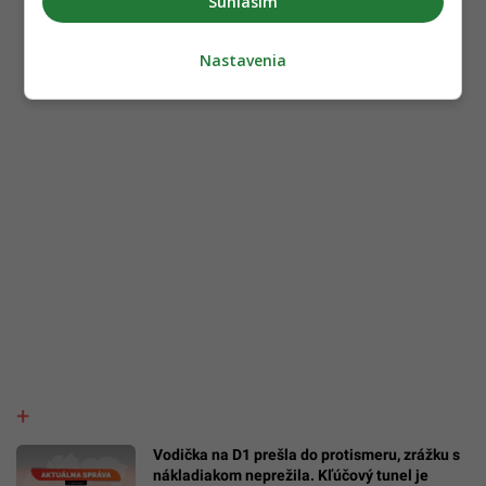
Súhlasím
Nastavenia
Vodička na D1 prešla do protismeru, zrážku s
nákladiakom neprežila. Kľúčový tunel je