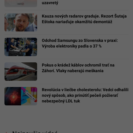
uzavretý
Kauza nových radarov graduje. Rezort Šutaja
Eštoka nariaďuje okamžitú demontáž
Odchod Samsungu zo Slovenska v praxi:
Výroba elektroniky padla o 37 %
Pokus o krádež káblov ochromil trať na
Záhorí. Vlaky naberajú meškania
Revolúcia v liečbe cholesterolu: Vedci odhalili
nový spôsob, ako prinútiť pečeň požierať
nebezpečný LDL tuk