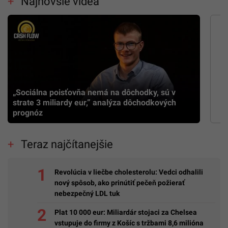
Najnovšie videá
„Sociálna poisťovňa nemá na dôchodky, sú v
strate 3 miliardy eur,” analýza dôchodkových
prognóz
Teraz najčítanejšie
Revolúcia v liečbe cholesterolu: Vedci odhalili
nový spôsob, ako prinútiť pečeň požierať
nebezpečný LDL tuk
Plat 10 000 eur: Miliardár stojaci za Chelsea
vstupuje do firmy z Košíc s tržbami 8,6 milióna