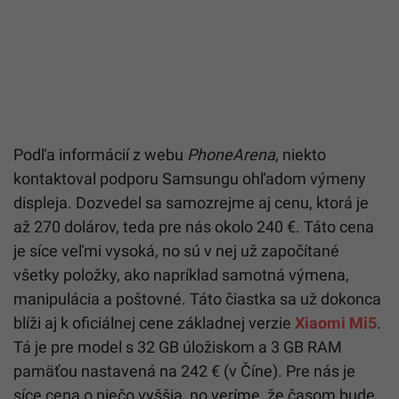
Podľa informácií z webu
PhoneArena
, niekto
kontaktoval podporu Samsungu ohľadom výmeny
displeja. Dozvedel sa samozrejme aj cenu, ktorá je
až 270 dolárov, teda pre nás okolo 240 €. Táto cena
je síce veľmi vysoká, no sú v nej už započítané
všetky položky, ako napríklad samotná výmena,
manipulácia a poštovné. Táto čiastka sa už dokonca
blíži aj k oficiálnej cene základnej verzie
Xiaomi Mi5
.
Tá je pre model s 32 GB úložiskom a 3 GB RAM
pamäťou nastavená na 242 € (v Číne). Pre nás je
síce cena o niečo vyššia, no veríme, že časom bude