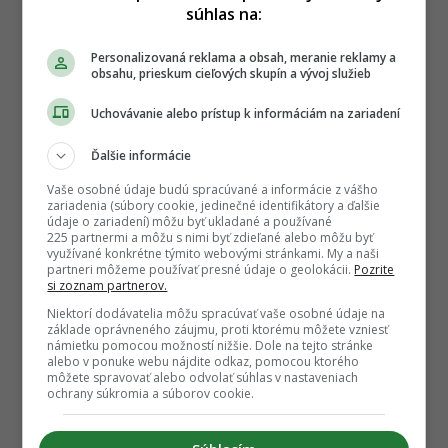
súhlas na:
Personalizovaná reklama a obsah, meranie reklamy a
obsahu, prieskum cieľových skupín a vývoj služieb
Uchovávanie alebo prístup k informáciám na zariadení
Ďalšie informácie
Vaše osobné údaje budú spracúvané a informácie z vášho
zariadenia (súbory cookie, jedinečné identifikátory a ďalšie
údaje o zariadení) môžu byť ukladané a používané
225 partnermi a môžu s nimi byť zdieľané alebo môžu byť
využívané konkrétne týmito webovými stránkami. My a naši
partneri môžeme používať presné údaje o geolokácii.
Pozrite
si zoznam partnerov.
Niektorí dodávatelia môžu spracúvať vaše osobné údaje na
základe oprávneného záujmu, proti ktorému môžete vzniesť
námietku pomocou možností nižšie. Dole na tejto stránke
alebo v ponuke webu nájdite odkaz, pomocou ktorého
môžete spravovať alebo odvolať súhlas v nastaveniach
ochrany súkromia a súborov cookie.