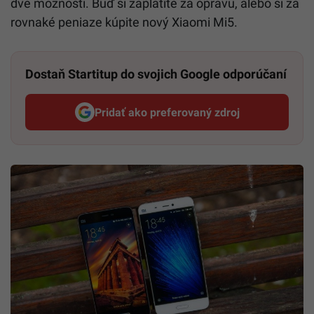
dve možnosti. Buď si zaplatíte za opravu, alebo si za
rovnaké peniaze kúpite nový Xiaomi Mi5.
Dostaň Startitup do svojich Google odporúčaní
Pridať ako preferovaný zdroj
Startitup, odkaz sa otvorí v n