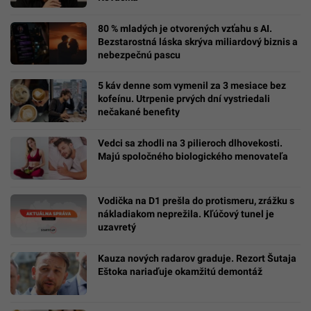
80 % mladých je otvorených vzťahu s AI.
Bezstarostná láska skrýva miliardový biznis a
nebezpečnú pascu
5 káv denne som vymenil za 3 mesiace bez
kofeínu. Utrpenie prvých dní vystriedali
nečakané benefity
Vedci sa zhodli na 3 pilieroch dlhovekosti.
Majú spoločného biologického menovateľa
Vodička na D1 prešla do protismeru, zrážku s
nákladiakom neprežila. Kľúčový tunel je
uzavretý
Kauza nových radarov graduje. Rezort Šutaja
Eštoka nariaďuje okamžitú demontáž