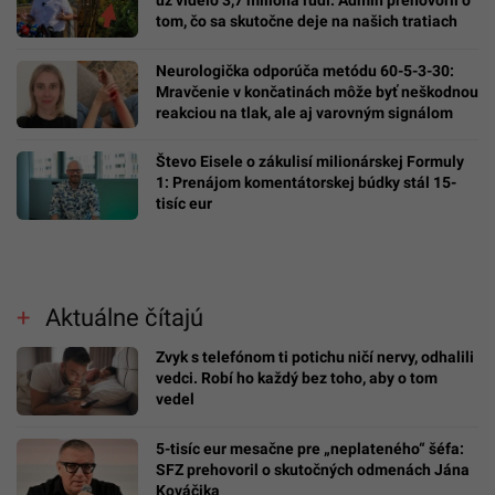
tom, čo sa skutočne deje na našich tratiach
Neurologička odporúča metódu 60-5-3-30:
Mravčenie v končatinách môže byť neškodnou
reakciou na tlak, ale aj varovným signálom
Števo Eisele o zákulisí milionárskej Formuly
1: Prenájom komentátorskej búdky stál 15-
tisíc eur
Aktuálne čítajú
Zvyk s telefónom ti potichu ničí nervy, odhalili
vedci. Robí ho každý bez toho, aby o tom
vedel
5-tisíc eur mesačne pre „neplateného“ šéfa:
SFZ prehovoril o skutočných odmenách Jána
Kováčika