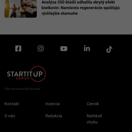
Analýza 350 štúdií odhalila skrytý efekt
bielkovín: Namiesto regenerácie spúšťajú
rýchlejšie starnutie
Člen združenia IAB Slovakia
Kontakt
Inzercia
Cenník
O nás
Redakcia
Nahlásiť
chybu