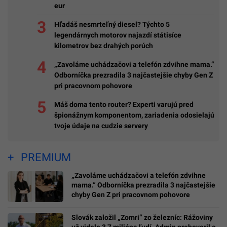
eur
Hľadáš nesmrteľný diesel? Týchto 5
legendárnych motorov najazdí státisíce
kilometrov bez drahých porúch
„Zavoláme uchádzačovi a telefón zdvihne mama.“
Odborníčka prezradila 3 najčastejšie chyby Gen Z
pri pracovnom pohovore
Máš doma tento router? Experti varujú pred
špionážnym komponentom, zariadenia odosielajú
tvoje údaje na cudzie servery
PREMIUM
„Zavoláme uchádzačovi a telefón zdvihne
mama.“ Odborníčka prezradila 3 najčastejšie
chyby Gen Z pri pracovnom pohovore
Slovák založil „Zomri“ zo železníc: Rážoviny
už videlo 3,7 milióna ľudí. Admin prehovoril o