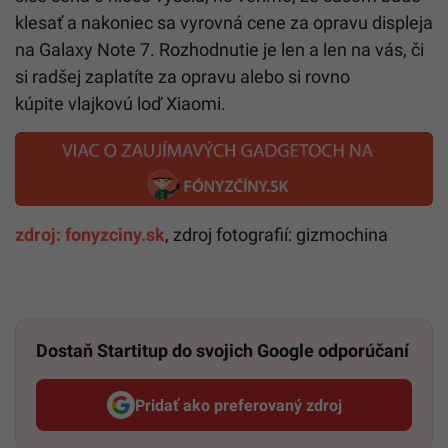
klesať a nakoniec sa vyrovná cene za opravu displeja
na Galaxy Note 7. Rozhodnutie je len a len na vás, či
si radšej zaplatíte za opravu alebo si rovno
kúpite vlajkovú loď Xiaomi.
zdroj: fonyzciny.sk
, zdroj fotografií: gizmochina
Dostaň Startitup do svojich Google odporúčaní
Pridať ako preferovaný zdroj
Startitup, odkaz sa otvorí v n