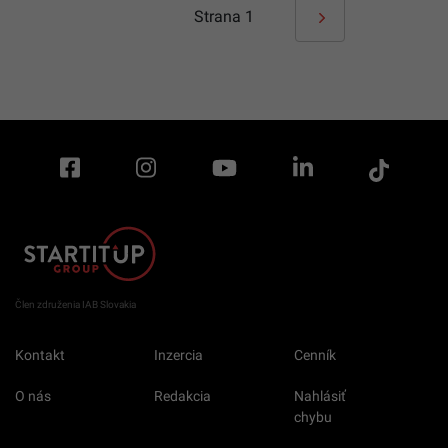
Strana
1
Člen združenia IAB Slovakia
Kontakt
Inzercia
Cenník
O nás
Redakcia
Nahlásiť
chybu