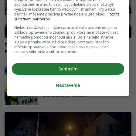
225 partnermi a môžu s nimi byť zdieľané alebo môžu byť
využívané konkrétne týmito webovými stránkami. My a naši
partneri môžeme používať presné údaje o geolokácii.
Pozrite
si zoznam partnerov.
Niektorí dodávatelia môžu spracúvať vaše osobné údaje na
základe oprávneného záujmu, proti ktorému môžete vzniesť
námietku pomocou možností nižšie. Dole na tejto stránke
alebo v ponuke webu nájdite odkaz, pomocou ktorého
Obľúbeného influencera Jovinečka vykradli zlodeji.
môžete spravovať alebo odvolať súhlas v nastaveniach
Prezradil nám, akú mu urobili škodu
ochrany súkromia a súborov cookie.
Na Slovensku dnes zaznamenali
Súhlasím
zemetrasenie. Epicentrum vzniklo v Česku
Nastavenia
Opitý vodič zapríčinil tragédiu na
bratislavských cestách