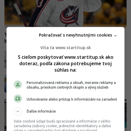
Tragédia NHL: Zomrel známy útočník spolu so svojím
Pokračovať s nevyhnutnými cookies →
bratom
Víta ťa www.startitup.sk
Dunaj sa vylieva a bude ešte stúpať.
S cieľom poskytovať www.startitup.sk ako
Bratislava začína s protipovodňovými
doteraz, podľa zákona potrebujeme tvoj
opatreniami (FOTO+VIDEO)
súhlas na:
Z kanála v Bytči vytiahli telo, obeť mala mať
Personalizovaná reklama a obsah, meranie reklamy a
zviazané ruky
obsahu, prieskum cieľových skupín a vývoj služieb
Uchovávanie alebo prístup k informáciám na zariadení
Ďalšie informácie
Vaše osobné údaje budú spracúvané a informácie z vášho
zariadenia (súbory cookie, jedinečné identifikátory a ďalšie
údaje o zariadení) môžu byť ukladané a používané