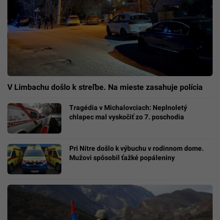
V Limbachu došlo k streľbe. Na mieste zasahuje polícia
Tragédia v Michalovciach: Neplnoletý
chlapec mal vyskočiť zo 7. poschodia
Pri Nitre došlo k výbuchu v rodinnom dome.
Mužovi spôsobil ťažké popáleniny