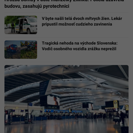
budovu, zasahujú pyrotechnici
V byte našli telá dvoch mŕtvych žien. Lekár
pripustil možnosť cudzieho zavinenia
Tragická nehoda na východe Slovenska:
Vodič osobného vozidla zrážku neprežil