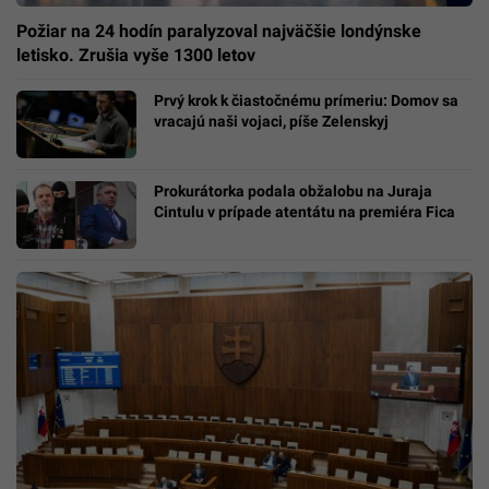
Požiar na 24 hodín paralyzoval najväčšie londýnske
letisko. Zrušia vyše 1300 letov
Prvý krok k čiastočnému prímeriu: Domov sa
vracajú naši vojaci, píše Zelenskyj
Prokurátorka podala obžalobu na Juraja
Cintulu v prípade atentátu na premiéra Fica