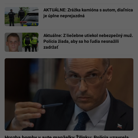
AKTUÁLNE: Zrážka kamióna s autom, diaľnica
je úplne neprejazdná
Aktuálne: Z liečebne utiekol nebezpečný muž.
Polícia žiada, aby sa ho ľudia nesnažili
zadržať
Hrozba bomby v aute manželky Žilinku: Polícia uzavrela