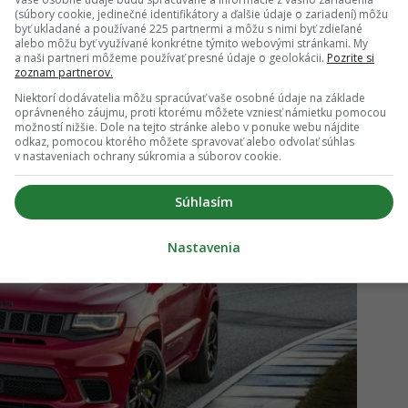
ey ponúka šialený výkon, ultraluxusnú výbavu a
(súbory cookie, jedinečné identifikátory a ďalšie údaje o zariadení) môžu
eľný dizajn
byť ukladané a používané 225 partnermi a môžu s nimi byť zdieľané
alebo môžu byť využívané konkrétne týmito webovými stránkami. My
a naši partneri môžeme používať presné údaje o geolokácii.
Pozrite si
zoznam partnerov.
Niektorí dodávatelia môžu spracúvať vaše osobné údaje na základe
oprávneného záujmu, proti ktorému môžete vzniesť námietku pomocou
možností nižšie. Dole na tejto stránke alebo v ponuke webu nájdite
odkaz, pomocou ktorého môžete spravovať alebo odvolať súhlas
v nastaveniach ochrany súkromia a súborov cookie.
Súhlasím
Nastavenia