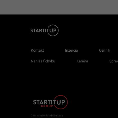
Kontakt
Inzercia
Cenník
Nahlásiť chybu
Kariéra
Sprav
Člen združenia IAB Slovakia