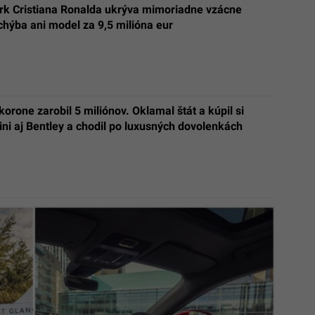
rk Cristiana Ronalda ukrýva mimoriadne vzácne
hýba ani model za 9,5 milióna eur
korone zarobil 5 miliónov. Oklamal štát a kúpil si
i aj Bentley a chodil po luxusných dovolenkách