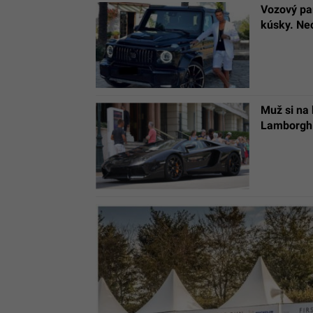
Vozový pa
kúsky. Nec
Muž si na 
Lamborghin