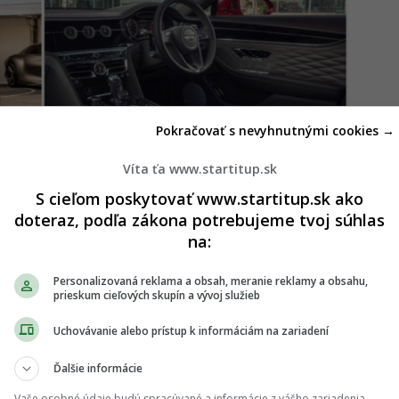
Pokračovať s nevyhnutnými cookies →
Víta ťa www.startitup.sk
S cieľom poskytovať www.startitup.sk ako
doteraz, podľa zákona potrebujeme tvoj súhlas
sedan na svete za takmer 200 000 eur
na:
edstavil svoj debut. Značka ukázala, čo nás čaká v
Personalizovaná reklama a obsah, meranie reklamy a obsahu,
prieskum cieľových skupín a vývoj služieb
Uchovávanie alebo prístup k informáciám na zariadení
Ďalšie informácie
Vaše osobné údaje budú spracúvané a informácie z vášho zariadenia