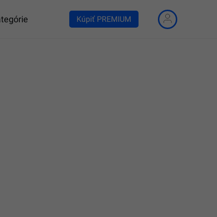
tegórie
Kúpiť PREMIUM