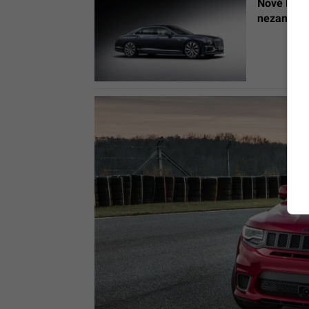
Nové Bentl
nezamenit