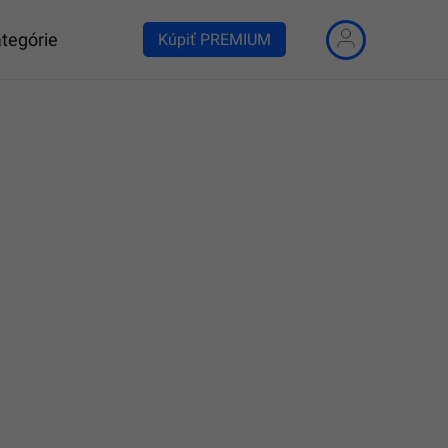
tegórie
Kúpiť PREMIUM