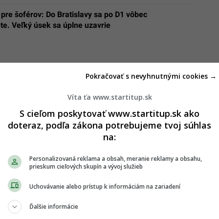
pre šoférov: Do Bratislavy sa po D1 vôbec
te. Veľký úsek sa úplne uzavrie
Pokračovať s nevyhnutnými cookies →
Víta ťa www.startitup.sk
S cieľom poskytovať www.startitup.sk ako
doteraz, podľa zákona potrebujeme tvoj súhlas
na:
Personalizovaná reklama a obsah, meranie reklamy a obsahu,
prieskum cieľových skupín a vývoj služieb
Uchovávanie alebo prístup k informáciám na zariadení
Ďalšie informácie