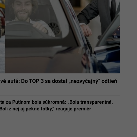
é autá: Do TOP 3 sa dostal „nezvyčajný“ odtieň
sta za Putinom bola súkromná: „Bola transparentná,
Boli z nej aj pekné fotky,“ reaguje premiér