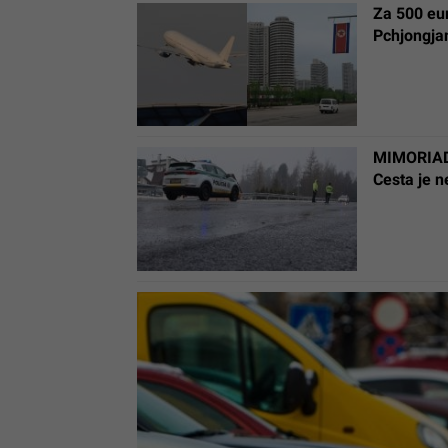
Za 500 eur
Pchjongjan
MIMORIADN
Cesta je 