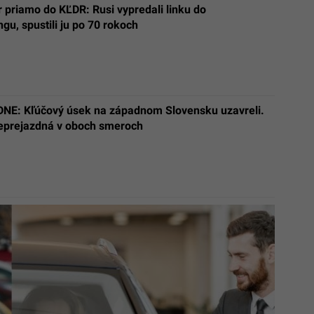
 priamo do KĽDR: Rusi vypredali linku do
gu, spustili ju po 70 rokoch
E: Kľúčový úsek na západnom Slovensku uzavreli.
neprejazdná v oboch smeroch