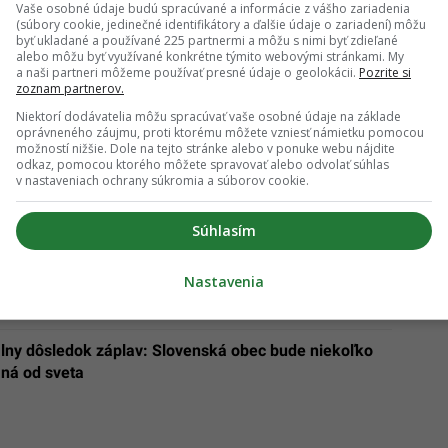
Vaše osobné údaje budú spracúvané a informácie z vášho zariadenia
(súbory cookie, jedinečné identifikátory a ďalšie údaje o zariadení) môžu
byť ukladané a používané 225 partnermi a môžu s nimi byť zdieľané
alebo môžu byť využívané konkrétne týmito webovými stránkami. My
a naši partneri môžeme používať presné údaje o geolokácii.
Pozrite si
zoznam partnerov.
Niektorí dodávatelia môžu spracúvať vaše osobné údaje na základe
oprávneného záujmu, proti ktorému môžete vzniesť námietku pomocou
v za 31 dní: Táto čast Európy sa dá precestovať
možností nižšie. Dole na tejto stránke alebo v ponuke webu nájdite
odkaz, pomocou ktorého môžete spravovať alebo odvolať súhlas
v nastaveniach ochrany súkromia a súborov cookie.
800 eur, na ktoré Slováci zabúdajú: Jazda na
má svoje striktné pravidlá (PREHĽAD)
Súhlasím
Nastavenia
álny dôsledok záplav: Slovenská obec bude niekoľko
aná od sveta