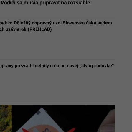
Vodiči sa musia pripraviť na rozsiahle
peklo: Dôležitý dopravný uzol Slovenska čaká sedem
ch uzávierok (PREHĽAD)
opravy prezradil detaily o úplne novej „štvorprúdovke“