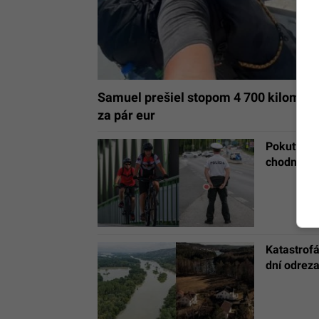
Samuel prešiel stopom 4 700 kilometro
za pár eur
Pokuty do 
chodníku 
Katastrof
dní odrez