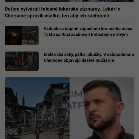
Deťom vytvárali falošné lekárske záznamy. Lekári v
Chersone spravili všetko, len aby ich zachránili
Vzduch sa naplnil zápachom horiaceho mäsa.
Takto sa Rusi zachovali k vlastným mŕtvym
Elektrické šoky, pálka, obušky. V oslobodenom
Chersone objavujú desivé mučiarne