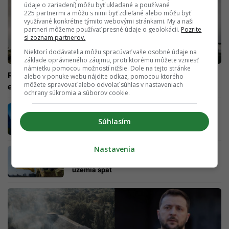
údaje o zariadení) môžu byť ukladané a používané
225 partnermi a môžu s nimi byť zdieľané alebo môžu byť
využívané konkrétne týmito webovými stránkami. My a naši
partneri môžeme používať presné údaje o geolokácii.
Pozrite
si zoznam partnerov.
Niektorí dodávatelia môžu spracúvať vaše osobné údaje na
základe oprávneného záujmu, proti ktorému môžete vzniesť
námietku pomocou možností nižšie. Dole na tejto stránke
Ruský Belgorod je v strese, úrady vyzývajú ľudí na
alebo v ponuke webu nájdite odkaz, pomocou ktorého
môžete spravovať alebo odvolať súhlas v nastaveniach
evakuáciu
ochrany súkromia a súborov cookie.
Rusi sú vraj pripravení vyjednávať o zložení
zbraní. Ukrajina naspäť dobyla stovky
Súhlasím
kilometrov
Nastavenia
„Začiatok konca pre barbarské impérium.“
Ukrajina masívnou protiofenzívou získava
územia späť