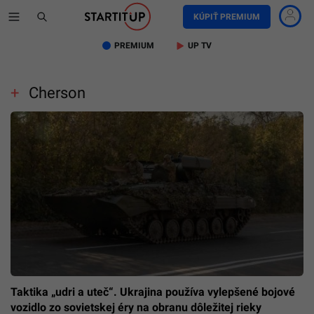
KÚPIŤ PREMIUM
PREMIUM
UP TV
Cherson
Taktika „udri a uteč“. Ukrajina používa vylepšené bojové
vozidlo zo sovietskej éry na obranu dôležitej rieky