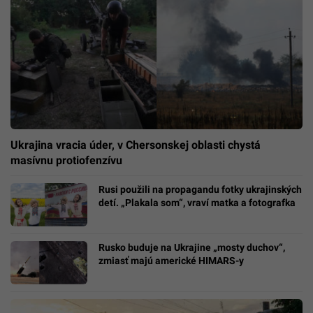
Ukrajina vracia úder, v Chersonskej oblasti chystá
masívnu protiofenzívu
Rusi použili na propagandu fotky ukrajinských
detí. „Plakala som“, vraví matka a fotografka
Rusko buduje na Ukrajine „mosty duchov“,
zmiasť majú americké HIMARS-y