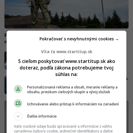
Partizáni už čakajú v Chersone len na jedno. Všetko však
Pokračovať s nevyhnutnými cookies →
môže byť inak, ako sa na prvý pohľad javí
Víta ťa www.startitup.sk
Putinovi kamaráti utekajú. Kremeľ ohlásil
stanné právo v anektovaných častiach
S cieľom poskytovať www.startitup.sk ako
doteraz, podľa zákona potrebujeme tvoj
súhlas na:
Anexia okupovaných častí Ukrajiny je realitou.
Putin prehovoril na „ceremónii“
Personalizovaná reklama a obsah, meranie reklamy a
obsahu, prieskum cieľových skupín a vývoj služieb
Uchovávanie alebo prístup k informáciám na zariadení
Ďalšie informácie
Vaše osobné údaje budú spracúvané a informácie z vášho
zariadenia (súbory cookie, jedinečné identifikátory a ďalšie