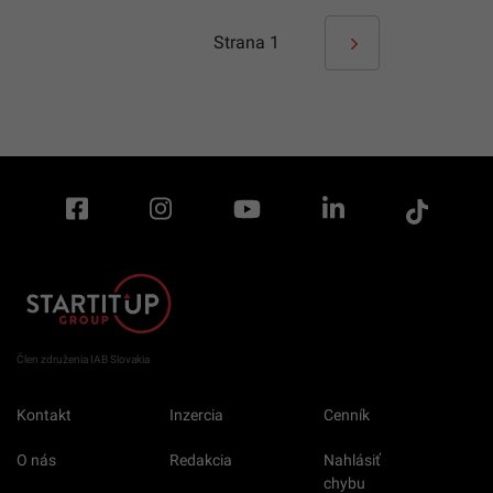
Strana
1
Člen združenia IAB Slovakia
Kontakt
Inzercia
Cenník
O nás
Redakcia
Nahlásiť
chybu