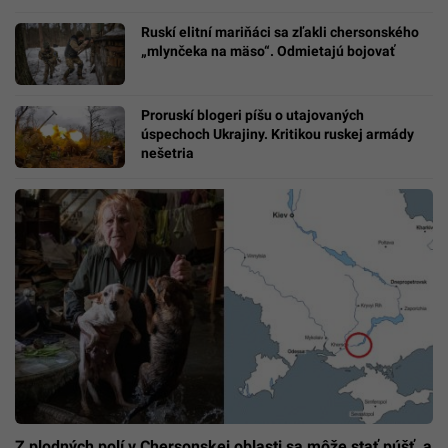
Ruskí elitní mariňáci sa zľakli chersonského
„mlynčeka na mäso“. Odmietajú bojovať
Proruskí blogeri píšu o utajovaných
úspechoch Ukrajiny. Kritikou ruskej armády
nešetria
Z plodných polí v Chersonskej oblasti sa môže stať púšť, a