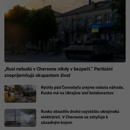
„Rusi nebudú v Chersone nikdy v bezpečí.“ Partizáni
znepríjemňujú okupantom život
Rýchly pád Černobyľu zrejme nebola náhoda.
Rusko má na Ukrajine sieť kolaborantov
Rusko obsadilo druhú najväčšiu ukrajinskú
elektráreň. V Chersone sa schyľuje k
zásadným bojom