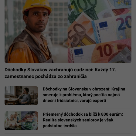
Dôchodky Slovákov zachraňujú cudzinci: Každý 17.
zamestnanec pochádza zo zahraničia
Dôchodky na Slovensku v ohrození: Krajina
smeruje k problému, ktorý pocítia najmä
dnešní tridsiatnici, varujú experti
Priemerný dôchodok sa blíži k 800 eurám:
Realita slovenských seniorov je však
podstatne tvrdšia