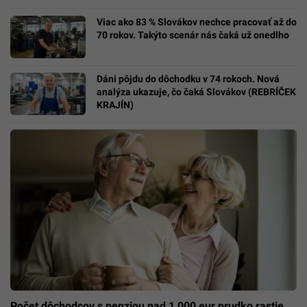
Viac ako 83 % Slovákov nechce pracovať až do
70 rokov. Takýto scenár nás čaká už onedlho
Dáni pôjdu do dôchodku v 74 rokoch. Nová
analýza ukazuje, čo čaká Slovákov (REBRÍČEK
KRAJÍN)
Počet dôchodcov s penziou nad 1 000 eur prudko rastie.