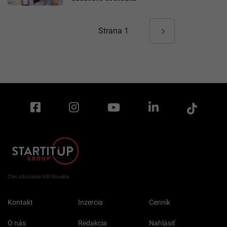
Strana
1
Člen združenia IAB Slovakia
Kontakt
Inzercia
Cenník
O nás
Redakcia
Nahlásiť