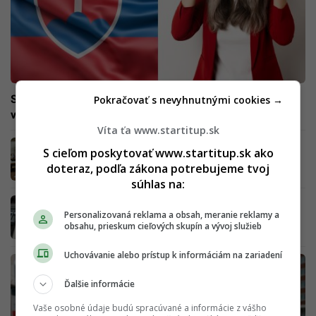
Slováci chcú ísť do dôchodku čo najskôr: Až 22 % z nich
Pokračovať s nevyhnutnými cookies →
však nemá žiadne úspory
Víta ťa www.startitup.sk
Ľuďom miznú odpracované roky: Jediná
S cieľom poskytovať www.startitup.sk ako
chyba môže znížiť tvoj budúci dôchodok o
doteraz, podľa zákona potrebujeme tvoj
stovky eur, takto ho zachrániš
súhlas na:
Koniec bezodných príspevkov: Analytici
Personalizovaná reklama a obsah, meranie reklamy a
navrhujú zmeny, pracujúci Slováci by mohli
obsahu, prieskum cieľových skupín a vývoj služieb
prísť o časť peňazí
Uchovávanie alebo prístup k informáciám na zariadení
Ďalšie informácie
Vaše osobné údaje budú spracúvané a informácie z vášho