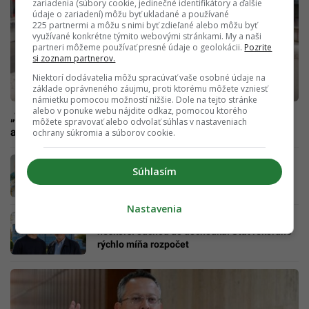
zariadenia (súbory cookie, jedinečné identifikátory a ďalšie
údaje o zariadení) môžu byť ukladané a používané
225 partnermi a môžu s nimi byť zdieľané alebo môžu byť
využívané konkrétne týmito webovými stránkami. My a naši
partneri môžeme používať presné údaje o geolokácii.
Pozrite
si zoznam partnerov.
Niektorí dodávatelia môžu spracúvať vaše osobné údaje na
základe oprávneného záujmu, proti ktorému môžete vzniesť
námietku pomocou možností nižšie. Dole na tejto stránke
alebo v ponuke webu nájdite odkaz, pomocou ktorého
„Žiadne 13. odvody, žiadne 13. dôchodky,“ varujú
môžete spravovať alebo odvolať súhlas v nastaveniach
analytici. Adresnosť dávok rozhádala koaličných lídrov
ochrany súkromia a súborov cookie.
Sociálna poisťovňa už vie, aký budeš mať
Súhlasím
dôchodok: Jej prognózu dostane 3,5 miliónu
Slovákov
Nastavenia
Vek 69 rokov: Slováci sa musia pripraviť na
neskorší odchod do dôchodku. Štát rekordne
rýchlo míňa rozpočet