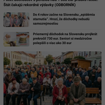
Štát čakajú rekordné výdavky (ODBORNÍK)
Do 4 rokov začne na Slovensku „epidémia
starnutia“. Hrozí, že dôchodky nebudú
samozrejmosťou
Priemerný dôchodok na Slovensku prvýkrát
prekročil 730 eur. Seniori si medziročne
polepšili o viac ako 30 eur