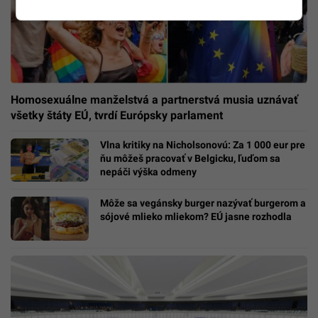
Homosexuálne manželstvá a partnerstvá musia uznávať
všetky štáty EÚ, tvrdí Európsky parlament
Vlna kritiky na Nicholsonovú: Za 1 000 eur pre
ňu môžeš pracovať v Belgicku, ľuďom sa
nepáči výška odmeny
Môže sa vegánsky burger nazývať burgerom a
sójové mlieko mliekom? EÚ jasne rozhodla