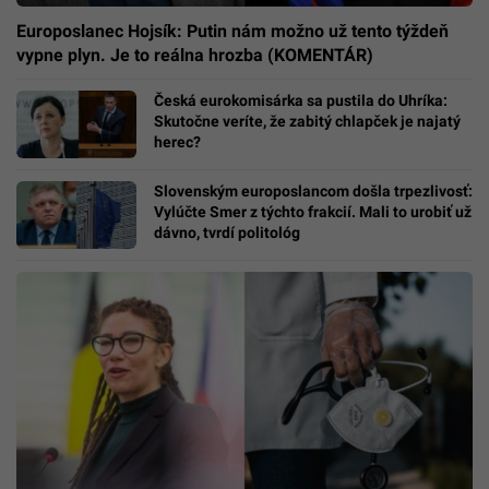
Europoslanec Hojsík: Putin nám možno už tento týždeň
vypne plyn. Je to reálna hrozba (KOMENTÁR)
Česká eurokomisárka sa pustila do Uhríka:
Skutočne veríte, že zabitý chlapček je najatý
herec?
Slovenským europoslancom došla trpezlivosť:
Vylúčte Smer z týchto frakcií. Mali to urobiť už
dávno, tvrdí politológ