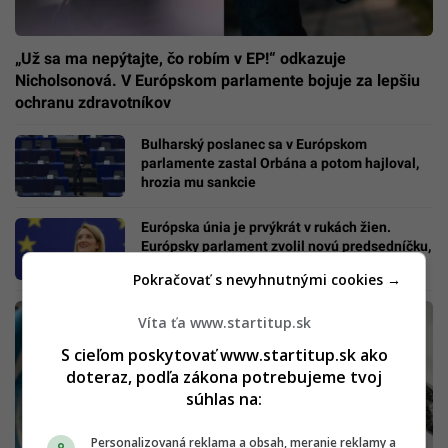
„Už sa ma nepýtajte, čo robím v EP!“ odkazuje
Nicholsonová. V Európskom parlamente bojuje za lepšiu
ochranu zdravotníkov
Bulharský poslanec sa v Európskom
parlamente zastal Orbána a potom hajloval,
hrozia mu sankcie
Európska únia je prvýkrát v rukách žien.
Európsky parlament zvolil novú predsedníčku,
je najmladšou v histórii
Pokračovať s nevyhnutnými cookies →
Víta ťa www.startitup.sk
S cieľom poskytovať www.startitup.sk ako
doteraz, podľa zákona potrebujeme tvoj
súhlas na:
Personalizovaná reklama a obsah, meranie reklamy a