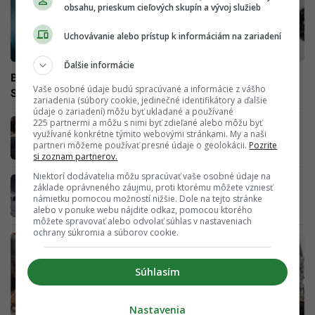
obsahu, prieskum cieľových skupín a vývoj služieb
Uchovávanie alebo prístup k informáciám na zariadení
Ďalšie informácie
Baktéria, ktorá zabila šéfa Europarlamentu, vyčíňa aj na
Vaše osobné údaje budú spracúvané a informácie z vášho
Slovensku. Zákerná choroba príznakmi pripomína Covid
zariadenia (súbory cookie, jedinečné identifikátory a ďalšie
údaje o zariadení) môžu byť ukladané a používané
Nicholsonová po europoslaneckom džobe
225 partnermi a môžu s nimi byť zdieľané alebo môžu byť
využívané konkrétne týmito webovými stránkami. My a naši
končí v politike. Prezradila nám, aký biznis
partneri môžeme používať presné údaje o geolokácii.
Pozrite
chce rozbehnúť
si zoznam partnerov.
Niektorí dodávatelia môžu spracúvať vaše osobné údaje na
Pellegriniho návšteva delegácie poslancov z
základe oprávneného záujmu, proti ktorému môžete vzniesť
Výboru Európskeho parlamentu nepotešila.
námietku pomocou možností nižšie. Dole na tejto stránke
Nestretli sa s nami, tvrdí
alebo v ponuke webu nájdite odkaz, pomocou ktorého
môžete spravovať alebo odvolať súhlas v nastaveniach
ochrany súkromia a súborov cookie.
Súhlasím
Nastavenia