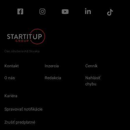
Člen združenia IAB Slovakia
Kontakt
Inzercia
Cenník
O nás
Redakcia
Nahlásiť
chybu
Kariéra
Spravovať notifikácie
Zrušiť predplatné