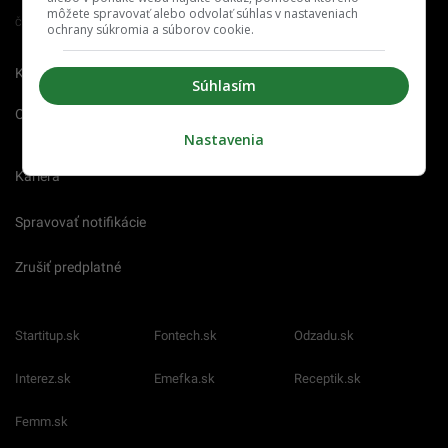
môžete spravovať alebo odvolať súhlas v nastaveniach
Člen združenia IAB Slovakia
ochrany súkromia a súborov cookie.
Kontakt
Inzercia
Cenník
Súhlasím
O nás
Redakcia
Nahlásiť
chybu
Nastavenia
Kariéra
Spravovať notifikácie
Zrušiť predplatné
Startitup.sk
Fontech.sk
Odzadu.sk
Interez.sk
Emefka.sk
Receptik.sk
Femm.sk