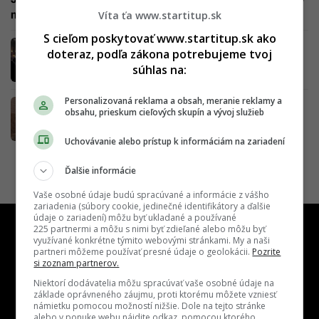
nebol v situácii, že sa bál o svoj život, ťažko to pochopí
Víta ťa www.startitup.sk
S cieľom poskytovať www.startitup.sk ako
Najhoršia nočná mora Európy ožíva: Expert
doteraz, podľa zákona potrebujeme tvoj
prezradil, či nás čaká nová vlna terorizmu
súhlas na:
Personalizovaná reklama a obsah, meranie reklamy a
Zhrnutie dňa: Vojna v Izraeli eskaluje, chystá
obsahu, prieskum cieľových skupín a vývoj služieb
sa masívna pozemná operácia. Ďalší teroristi
sa vyhrážajú
Uchovávanie alebo prístup k informáciám na zariadení
Ďalšie informácie
Vaše osobné údaje budú spracúvané a informácie z vášho
zariadenia (súbory cookie, jedinečné identifikátory a ďalšie
údaje o zariadení) môžu byť ukladané a používané
225 partnermi a môžu s nimi byť zdieľané alebo môžu byť
využívané konkrétne týmito webovými stránkami. My a naši
partneri môžeme používať presné údaje o geolokácii.
Pozrite
si zoznam partnerov.
Niektorí dodávatelia môžu spracúvať vaše osobné údaje na
základe oprávneného záujmu, proti ktorému môžete vzniesť
námietku pomocou možností nižšie. Dole na tejto stránke
alebo v ponuke webu nájdite odkaz, pomocou ktorého