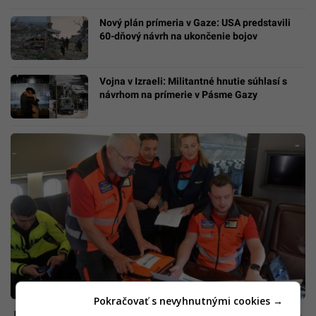
Nový plán prímeria v Gaze: USA predstavili
60-dňový návrh na ukončenie bojov
Vojna v Izraeli: Militantné hnutie súhlasí s
návrhom na prímerie v Pásme Gazy
Pokračovať s nevyhnutnými cookies →
Jakub pomáhal Slovákom dostať sa z Izraela: Keď niekto