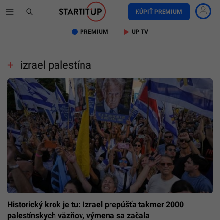
KÚPIŤ PREMIUM
PREMIUM
UP TV
izrael palestína
Historický krok je tu: Izrael prepúšťa takmer 2000
palestínskych väzňov, výmena sa začala