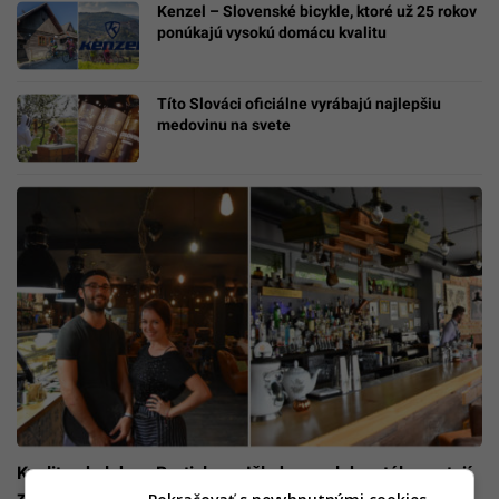
Kenzel – Slovenské bicykle, ktoré už 25 rokov
ponúkajú vysokú domácu kvalitu
Títo Slováci oficiálne vyrábajú najlepšiu
medovinu na svete
Kvalita obsluhy v Bratislave: Išla hore, alebo stále nestojí
za nič?