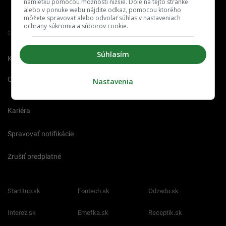
námietku pomocou možností nižšie. Dole na tejto stránke
alebo v ponuke webu nájdite odkaz, pomocou ktorého
môžete spravovať alebo odvolať súhlas v nastaveniach
ochrany súkromia a súborov cookie.
Člen združenia IAB Slovakia
Súhlasím
Kontakt
Inzercia
Cenník
O nás
Redakcia
Nahlásiť
Nastavenia
chybu
Kariéra
Spravovať notifikácie
Zrušiť predplatné
Startitup.sk
Fontech.sk
Odzadu.sk
Interez.sk
Emefka.sk
Receptik.sk