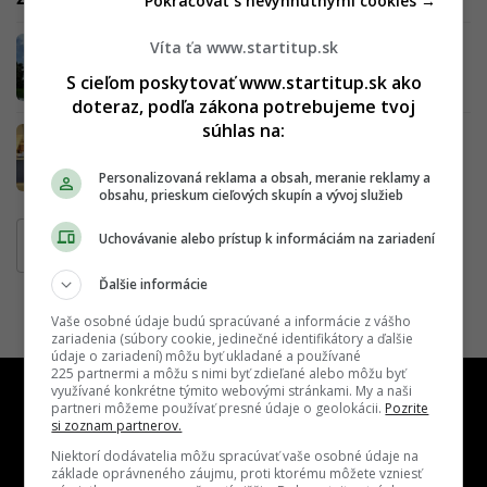
Pokračovať s nevyhnutnými cookies →
Sú online univerzity záchranou slovenského
Víta ťa www.startitup.sk
školstva?
S cieľom poskytovať www.startitup.sk ako
doteraz, podľa zákona potrebujeme tvoj
súhlas na:
Odišli z veľkých supermarketov, aby založili
vlastný: Slovenské Yeme bude ponúkať
lokálnu kvalitu!
Personalizovaná reklama a obsah, meranie reklamy a
obsahu, prieskum cieľových skupín a vývoj služieb
Uchovávanie alebo prístup k informáciám na zariadení
Strana
2
Ďalšie informácie
Vaše osobné údaje budú spracúvané a informácie z vášho
zariadenia (súbory cookie, jedinečné identifikátory a ďalšie
údaje o zariadení) môžu byť ukladané a používané
225 partnermi a môžu s nimi byť zdieľané alebo môžu byť
využívané konkrétne týmito webovými stránkami. My a naši
partneri môžeme používať presné údaje o geolokácii.
Pozrite
si zoznam partnerov.
Niektorí dodávatelia môžu spracúvať vaše osobné údaje na
základe oprávneného záujmu, proti ktorému môžete vzniesť