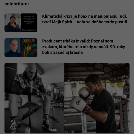
celebritami
Klimatická kríza je hoax na manipuláciu ľudí,
tvrdí Majk Spirit. Ľudia sa doňho tvrdo pustili
Producent trháku Invalid: Poznal som
zvukára, ktorého telo nikdy nenašli. 90. roky
boli strašné aj krásne