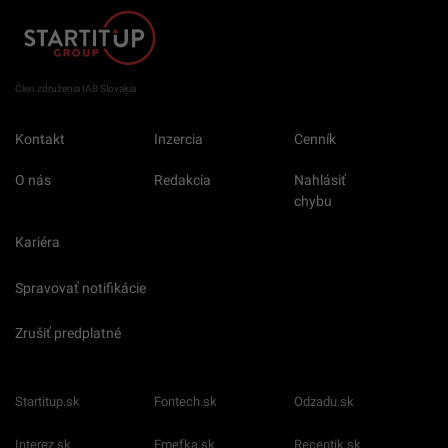
Člen združenia IAB Slovakia
Kontakt
Inzercia
Cenník
O nás
Redakcia
Nahlásiť
chybu
Kariéra
Spravovať notifikácie
Zrušiť predplatné
Startitup.sk
Fontech.sk
Odzadu.sk
Interez.sk
Emefka.sk
Receptik.sk