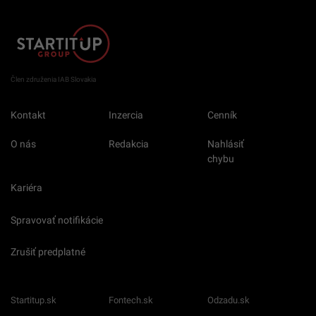
Člen združenia IAB Slovakia
Kontakt
Inzercia
Cenník
O nás
Redakcia
Nahlásiť
chybu
Kariéra
Spravovať notifikácie
Zrušiť predplatné
Startitup.sk
Fontech.sk
Odzadu.sk