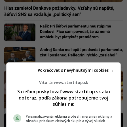
Hlas zamietol Dankove požiadavky. Vzťahy sú napäté,
šéfovi SNS sa vzďaľuje „politický sen“
Raši: Pri šéfovi parlamentu neustúpime
Dankovi. Fico sám povedal, že už nemá
ambíciu byť piatykrát premiérom
Andrej Danko mal opäť predsedať parlamentu,
zistil poslanec. Pellegrini rýchlo „zasiahol“
Pokračovať s nevyhnutnými cookies →
Víta ťa www.startitup.sk
S cieľom poskytovať www.startitup.sk ako
doteraz, podľa zákona potrebujeme tvoj
súhlas na:
Personalizovaná reklama a obsah, meranie reklamy a
obsahu, prieskum cieľových skupín a vývoj služieb