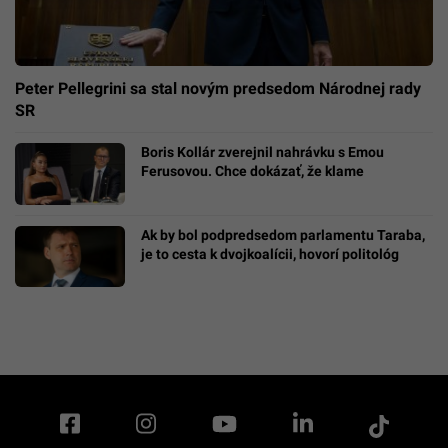
Peter Pellegrini sa stal novým predsedom Národnej rady
SR
Boris Kollár zverejnil nahrávku s Emou
Ferusovou. Chce dokázať, že klame
Ak by bol podpredsedom parlamentu Taraba,
je to cesta k dvojkoalícii, hovorí politológ