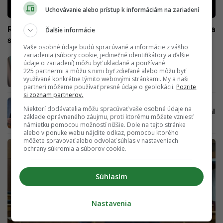
Uchovávanie alebo prístup k informáciám na zariadení
Raši alebo Danko? Poslanci prezradili, koho chcú vidieť na
Ďalšie informácie
stoličke predsedu parlamentu
Vaše osobné údaje budú spracúvané a informácie z vášho
zariadenia (súbory cookie, jedinečné identifikátory a ďalšie
Vysokopostavený člen strany hovorí, kto
údaje o zariadení) môžu byť ukladané a používané
nahradí Pellegriniho na poste šéfa Hlasu
225 partnermi a môžu s nimi byť zdieľané alebo môžu byť
využívané konkrétne týmito webovými stránkami. My a naši
partneri môžeme používať presné údaje o geolokácii.
Pozrite
si zoznam partnerov.
EXKLUZÍVNE Pellegrini má novú
Niektorí dodávatelia môžu spracúvať vaše osobné údaje na
nehnuteľnosť na lukratívnej adrese. Byt získal
základe oprávneného záujmu, proti ktorému môžete vzniesť
darom krátko pred zvolením, vieme od koho
námietku pomocou možností nižšie. Dole na tejto stránke
alebo v ponuke webu nájdite odkaz, pomocou ktorého
môžete spravovať alebo odvolať súhlas v nastaveniach
ochrany súkromia a súborov cookie.
Súhlasím
Nastavenia