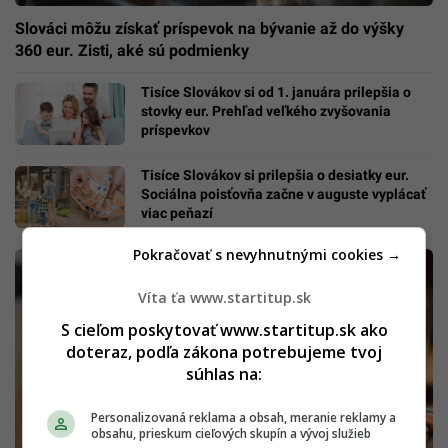
Slováci môžu získať príspevok na bývanie až do výšky
360 eur. Zisti, aké sú podmienky
Tisíce Slovákov si od 1. januára prilepšia o
stovky eur. Prehľad veľkého zvyšovania
príspevkov
Tisíce Slovákov si prilepšia o desiatky eur.
Sociálna poisťovňa začne v auguste vyplácať
viac peňazí
Pokračovať s nevyhnutnými cookies →
Víta ťa www.startitup.sk
S cieľom poskytovať www.startitup.sk ako
doteraz, podľa zákona potrebujeme tvoj
súhlas na:
Personalizovaná reklama a obsah, meranie reklamy a
obsahu, prieskum cieľových skupín a vývoj služieb