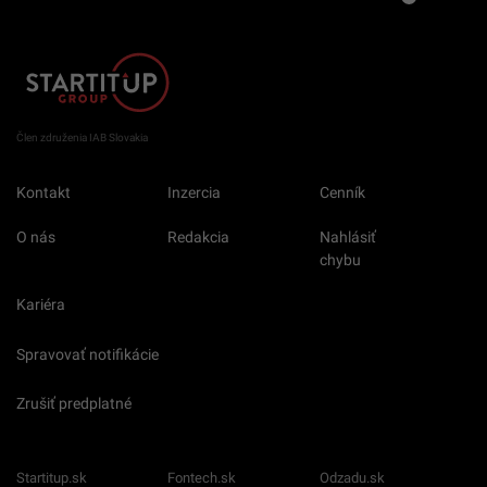
Člen združenia IAB Slovakia
Kontakt
Inzercia
Cenník
O nás
Redakcia
Nahlásiť
chybu
Kariéra
Spravovať notifikácie
Zrušiť predplatné
Startitup.sk
Fontech.sk
Odzadu.sk