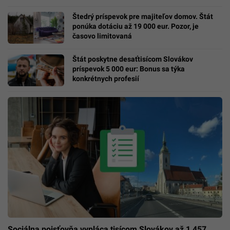
Štedrý príspevok pre majiteľov domov. Štát
ponúka dotáciu až 19 000 eur. Pozor, je
časovo limitovaná
Štát poskytne desaťtisícom Slovákov
príspevok 5 000 eur: Bonus sa týka
konkrétnych profesií
Sociálna poisťovňa vypláca tisícom Slovákov až 1 457