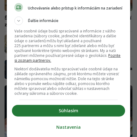
Uchovávanie alebo prístup k informáciám na zariadení
Štát ti prispeje na bývanie vyššou sumou. Od 15. júla platí
Ďalšie informácie
zmena v príspevkoch pre Slovákov
Vaše osobné údaje budú spracúvané a informácie z vášho
zariadenia (súbory cookie, jedinečné identifikátory a ďalšie
Tisícky Slovákov čaká zvýšenie dôležitého
údaje o zariadení) môžu byť ukladané a používané
príspevku. Na bývanie ti štát dá od tohto
225 partnermi a môžu s nimi byť zdieľané alebo môžu byť
dátumu viac
využívané konkrétne týmito webovými stránkami. My a naši
partneri môžeme používať presné údaje o geolokácii.
Pozrite
si zoznam partnerov.
Slováci si môžu prilepšiť o desiatky eur.
Štátny príspevok na bývanie sa týka množstva
Niektorí dodávatelia môžu spracúvať vaše osobné údaje na
základe oprávneného záujmu, proti ktorému môžete vzniesť
ľudí
námietku pomocou možností nižšie. Dole na tejto stránke
alebo v ponuke webu nájdite odkaz, pomocou ktorého
môžete spravovať alebo odvolať súhlas v nastaveniach
ochrany súkromia a súborov cookie.
Súhlasím
Nastavenia