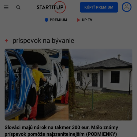
KÚPIŤ PREMIUM
PREMIUM
UP TV
príspevok na bývanie
Slováci majú nárok na takmer 300 eur. Málo známy
príspevok pomôže najzraniteľnejším (PODMIENKY)