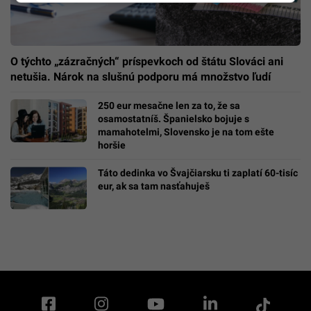
O týchto „zázračných“ príspevkoch od štátu Slováci ani
netušia. Nárok na slušnú podporu má množstvo ľudí
250 eur mesačne len za to, že sa
osamostatníš. Španielsko bojuje s
mamahotelmi, Slovensko je na tom ešte
horšie
Táto dedinka vo Švajčiarsku ti zaplatí 60-tisíc
eur, ak sa tam nasťahuješ