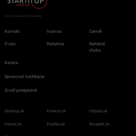
Člen združenia IAB Slovakia
Kontakt
Inzercia
Cenník
O nás
Redakcia
Nahlásiť
chybu
Kariéra
Spravovať notifikácie
Zrušiť predplatné
Startitup.sk
Fontech.sk
Odzadu.sk
Interez.sk
Emefka.sk
Receptik.sk