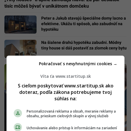
tisíc môžeš bývať v unikátnom domčeku
Peter a Jakub stavajú špeciálne domy lacno a
efektívne. Ukážu ti spôsob, ako zabudnúť na
hypotéku
Na šialene drahú hypotéku zabudni. Módny
tiny house si dáš postaviť za zlomok ceny bytu
Pokračovať s nevyhnutnými cookies →
Víta ťa www.startitup.sk
S cieľom poskytovať www.startitup.sk ako
doteraz, podľa zákona potrebujeme tvoj
súhlas na:
Personalizovaná reklama a obsah, meranie reklamy a
obsahu, prieskum cieľových skupín a vývoj služieb
Uchovávanie alebo prístup k informáciám na zariadení