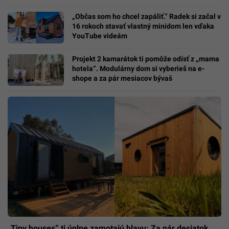
„Občas som ho chcel zapáliť.“ Radek si začal v
16 rokoch stavať vlastný minidom len vďaka
YouTube videám
Projekt 2 kamarátok ti pomôže odísť z „mama
hotela“. Modulárny dom si vyberieš na e-
shope a za pár mesiacov bývaš
„Tiny houses“ ti úplne zamotajú hlavu: Za pár desiatok