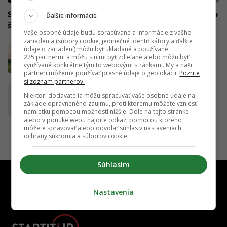
SaS žiada odchod „Homofóba roka“ z vlády. Matovič si zo
Ďalšie informácie
štátnej kasy vraj spravil pokladničku
Vaše osobné údaje budú spracúvané a informácie z vášho
zariadenia (súbory cookie, jedinečné identifikátory a ďalšie
IKEA začína vyrábať domy, vymysleli to
údaje o zariadení) môžu byť ukladané a používané
geniálne. Je extrémne lacný a vieš ho
225 partnermi a môžu s nimi byť zdieľané alebo môžu byť
využívané konkrétne týmito webovými stránkami. My a naši
zaparkovať na lúke
partneri môžeme používať presné údaje o geolokácii.
Pozrite
si zoznam partnerov.
Ak splníš tieto 4 výzvy, zjednodušíš si život
Niektorí dodávatelia môžu spracúvať vaše osobné údaje na
minimalizmom, ktorý stojí za to
základe oprávneného záujmu, proti ktorému môžete vzniesť
námietku pomocou možností nižšie. Dole na tejto stránke
alebo v ponuke webu nájdite odkaz, pomocou ktorého
môžete spravovať alebo odvolať súhlas v nastaveniach
ochrany súkromia a súborov cookie.
Súhlasím
Nastavenia