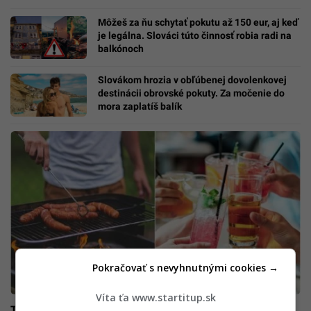
Môžeš za ňu schytať pokutu až 150 eur, aj keď
je legálna. Slováci túto činnosť robia radi na
balkónoch
Slovákom hrozia v obľúbenej dovolenkovej
destinácii obrovské pokuty. Za močenie do
mora zaplatíš balík
Pokračovať s nevyhnutnými cookies →
Víta ťa www.startitup.sk
Takto vyzerá slovenská grilovačka: Vegánske pochúťky