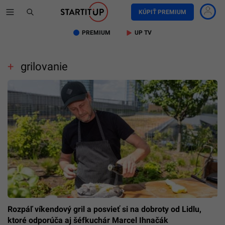
KÚPIŤ PREMIUM
PREMIUM
UP TV
grilovanie
Rozpáľ víkendový gril a posvieť si na dobroty od Lidlu,
ktoré odporúča aj šéfkuchár Marcel Ihnačák