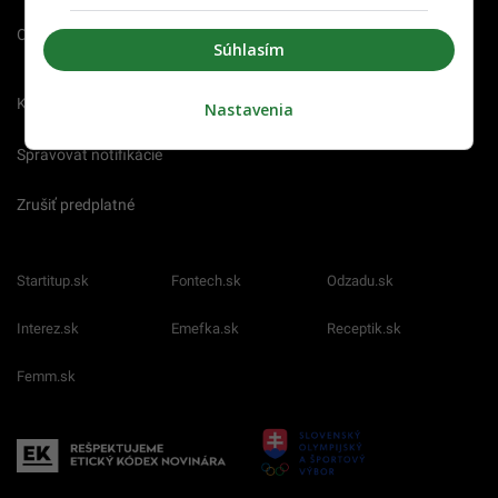
O nás
Redakcia
Nahlásiť
Súhlasím
chybu
Kariéra
Nastavenia
Spravovať notifikácie
Zrušiť predplatné
Startitup.sk
Fontech.sk
Odzadu.sk
Interez.sk
Emefka.sk
Receptik.sk
Femm.sk