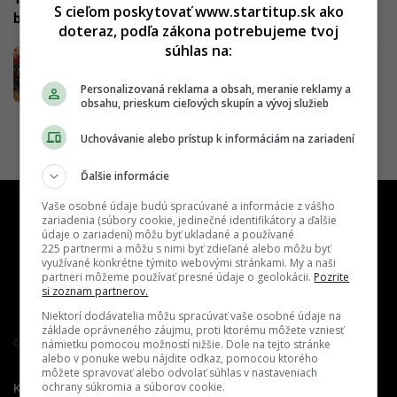
S cieľom poskytovať www.startitup.sk ako
by si hľadal márne
doteraz, podľa zákona potrebujeme tvoj
súhlas na:
Prekvapivá história grilovania: Ako inovácie
ovplyvnili to, ako dnes jeme
Personalizovaná reklama a obsah, meranie reklamy a
obsahu, prieskum cieľových skupín a vývoj služieb
Uchovávanie alebo prístup k informáciám na zariadení
Ďalšie informácie
Vaše osobné údaje budú spracúvané a informácie z vášho
zariadenia (súbory cookie, jedinečné identifikátory a ďalšie
údaje o zariadení) môžu byť ukladané a používané
225 partnermi a môžu s nimi byť zdieľané alebo môžu byť
využívané konkrétne týmito webovými stránkami. My a naši
partneri môžeme používať presné údaje o geolokácii.
Pozrite
si zoznam partnerov.
Niektorí dodávatelia môžu spracúvať vaše osobné údaje na
základe oprávneného záujmu, proti ktorému môžete vzniesť
námietku pomocou možností nižšie. Dole na tejto stránke
Člen združenia IAB Slovakia
alebo v ponuke webu nájdite odkaz, pomocou ktorého
môžete spravovať alebo odvolať súhlas v nastaveniach
ochrany súkromia a súborov cookie.
Kontakt
Inzercia
Cenník