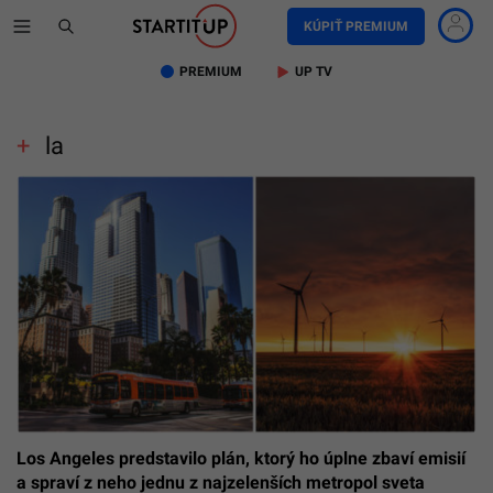
KÚPIŤ PREMIUM
PREMIUM
UP TV
la
Los Angeles predstavilo plán, ktorý ho úplne zbaví emisií
a spraví z neho jednu z najzelenších metropol sveta