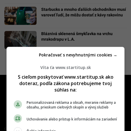
Starbucks a mnoho ďalších obchodníkov musí
varovať ľudí, že môžu dostať z kávy rakovinu
Bláznivá sklenená šmykľavka na vrchu
mrakodrapu v L.A.
Pokračovať s nevyhnutnými cookies →
Víta ťa www.startitup.sk
S cieľom poskytovať www.startitup.sk ako
doteraz, podľa zákona potrebujeme tvoj
súhlas na:
Personalizovaná reklama a obsah, meranie reklamy a
obsahu, prieskum cieľových skupín a vývoj služieb
Uchovávanie alebo prístup k informáciám na zariadení
Člen združenia IAB Slovakia