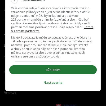
Ďalšie informácie
Vaše osobné údaje budú spracúvané a informácie z vášho
Kontakt
Inzercia
Cenník
zariadenia (súbory cookie, jedinečné identifikátory a ďalšie
údaje o zariadení) môžu byť ukladané a používané
225 partnermi a môžu s nimi byť zdieľané alebo môžu byť
O nás
Redakcia
Nahlásiť
využívané konkrétne týmito webovými stránkami. My a naši
chybu
partneri môžeme používať presné údaje o geolokácii.
Pozrite
si zoznam partnerov.
Kariéra
Niektorí dodávatelia môžu spracúvať vaše osobné údaje na
základe oprávneného záujmu, proti ktorému môžete vzniesť
námietku pomocou možností nižšie. Dole na tejto stránke
Spravovať notifikácie
alebo v ponuke webu nájdite odkaz, pomocou ktorého
môžete spravovať alebo odvolať súhlas v nastaveniach
Zrušiť predplatné
ochrany súkromia a súborov cookie.
Súhlasím
Startitup.sk
Fontech.sk
Odzadu.sk
Nastavenia
Interez.sk
Emefka.sk
Receptik.sk
Femm.sk