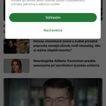
môžete spravovať alebo odvolať súhlas v nastaveniach
ochrany súkromia a súborov cookie.
Súhlasím
Fitness centrá sú rajom pre vážne kožné ochorenia.
Nastavenia
Lekár prezradil, ako sa im vyvarovať
Detoxy, vitamínové zmesi a čudné prírodné
prípravky nemajú účinok, tvrdí imunológ. Ako
si reálne zlepšíš imunitu?
Neurologička Alžbeta: Pacientom praskla
aneuryzma pri vyvrcholení aj počas cvičenia