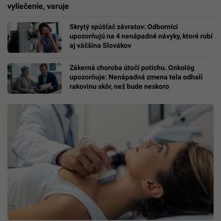
vyliečenie, varuje
Skrytý spúšťač závratov: Odborníci
upozorňujú na 4 nenápadné návyky, ktoré robí
aj väčšina Slovákov
Zákerná choroba útočí potichu. Onkológ
upozorňuje: Nenápadná zmena tela odhalí
rakovinu skôr, než bude neskoro