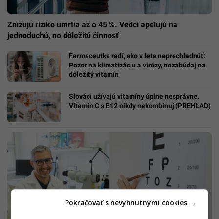
Znižujú riziko úmrtia až o 45 %. Vedci apelujú na
jednoduchú, no dôležitú činnosť
Farmaceutka radí, ako v lete neprechladnúť:
Pozor na klimatizáciu a virózy, nezabúdaj na
dôležitý vitamín
Slováci užívajú vitamíny úplne nesprávne.
Vitamín C s B12 nikdy nekombinuj (PREHĽAD)
Pokračovať s nevyhnutnými cookies →