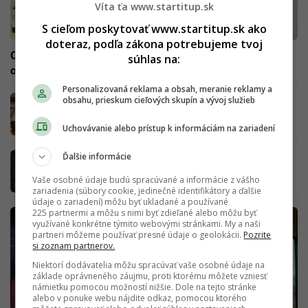
Víta ťa www.startitup.sk
S cieľom poskytovať www.startitup.sk ako
doteraz, podľa zákona potrebujeme tvoj
Očný lekár vyvracia bežné mýty: Ako veľmi nám škodia
súhlas na:
obrazovky a prečo „cvičenie očí“ nezlepšuje zrak?
Personalizovaná reklama a obsah, meranie reklamy a
Ak trpíš týmito príznakmi, môže ísť o vážny
obsahu, prieskum cieľových skupín a vývoj služieb
„chronický únavový syndróm“. Odborníčka
radí, ako s ním bojovať
Uchovávanie alebo prístup k informáciám na zariadení
Lekár Bajer je expert na medicínu
Ďalšie informácie
dlhovekosti: Jeho 5 rád ti pomôže zvrátiť
Vaše osobné údaje budú spracúvané a informácie z vášho
starnutie (+ JEDÁLNIČEK)
zariadenia (súbory cookie, jedinečné identifikátory a ďalšie
údaje o zariadení) môžu byť ukladané a používané
225 partnermi a môžu s nimi byť zdieľané alebo môžu byť
využívané konkrétne týmito webovými stránkami. My a naši
partneri môžeme používať presné údaje o geolokácii.
Pozrite
si zoznam partnerov.
Niektorí dodávatelia môžu spracúvať vaše osobné údaje na
základe oprávneného záujmu, proti ktorému môžete vzniesť
námietku pomocou možností nižšie. Dole na tejto stránke
alebo v ponuke webu nájdite odkaz, pomocou ktorého