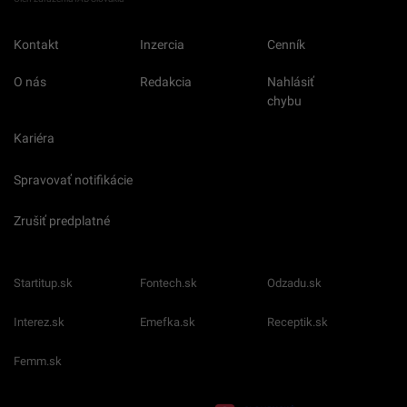
Kontakt
Inzercia
Cenník
O nás
Redakcia
Nahlásiť
chybu
Kariéra
Spravovať notifikácie
Zrušiť predplatné
Startitup.sk
Fontech.sk
Odzadu.sk
Interez.sk
Emefka.sk
Receptik.sk
Femm.sk