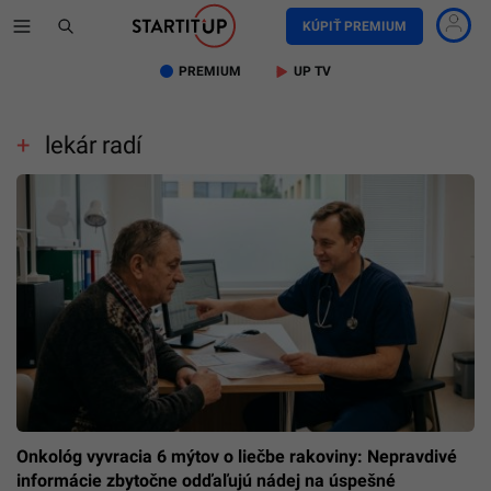
KÚPIŤ PREMIUM
PREMIUM
UP TV
lekár radí
Onkológ vyvracia 6 mýtov o liečbe rakoviny: Nepravdivé
informácie zbytočne odďaľujú nádej na úspešné