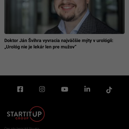
Doktor Ján Švihra vyvracia najväčšie mýty v urológii:
„Urológ nie je lekár len pre mužov“
Člen združenia IAB Slovakia