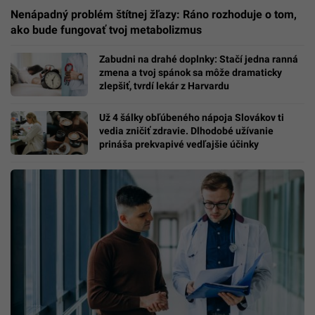
Nenápadný problém štítnej žľazy: Ráno rozhoduje o tom,
ako bude fungovať tvoj metabolizmus
Zabudni na drahé doplnky: Stačí jedna ranná
zmena a tvoj spánok sa môže dramaticky
zlepšiť, tvrdí lekár z Harvardu
Už 4 šálky obľúbeného nápoja Slovákov ti
vedia zničiť zdravie. Dlhodobé užívanie
prináša prekvapivé vedľajšie účinky