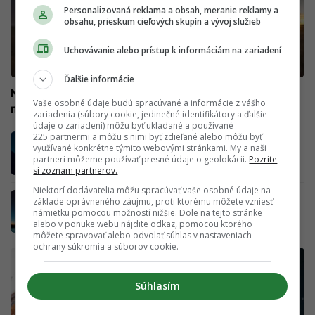
Personalizovaná reklama a obsah, meranie reklamy a
obsahu, prieskum cieľových skupín a vývoj služieb
Uchovávanie alebo prístup k informáciám na zariadení
Ďalšie informácie
Nočnú oblohu rozžiaria až dva meteorické roje. Tieto dni
Vaše osobné údaje budú spracúvané a informácie z vášho
máš najlepšiu šancu vidieť ich
zariadenia (súbory cookie, jedinečné identifikátory a ďalšie
údaje o zariadení) môžu byť ukladané a používané
225 partnermi a môžu s nimi byť zdieľané alebo môžu byť
Vytiahni ďalekohľad a pozri sa na oblohu.
využívané konkrétne týmito webovými stránkami. My a naši
Práve teraz je viditeľná kométa Borelly, zdrží
partneri môžeme používať presné údaje o geolokácii.
Pozrite
sa ešte pár dní
si zoznam partnerov.
Niektorí dodávatelia môžu spracúvať vaše osobné údaje na
Na Slovensku budeš mať vynikajúce
základe oprávneného záujmu, proti ktorému môžete vzniesť
podmienky na sledovanie meteorického roja
námietku pomocou možností nižšie. Dole na tejto stránke
aj kométy. Nebesia si chystajú predstavenie
alebo v ponuke webu nájdite odkaz, pomocou ktorého
môžete spravovať alebo odvolať súhlas v nastaveniach
ochrany súkromia a súborov cookie.
Súhlasím