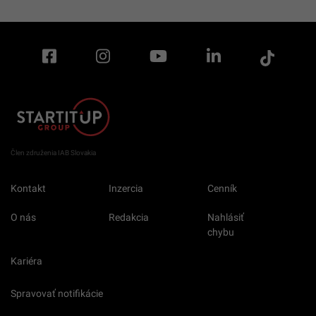
Člen združenia IAB Slovakia
Kontakt
Inzercia
Cenník
O nás
Redakcia
Nahlásiť
chybu
Kariéra
Spravovať notifikácie