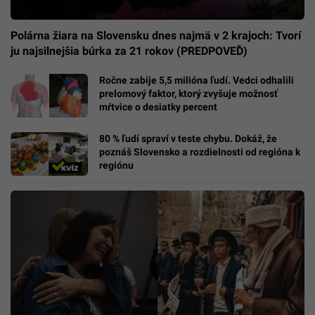
Polárna žiara na Slovensku dnes najmä v 2 krajoch: Tvorí
ju najsilnejšia búrka za 21 rokov (PREDPOVEĎ)
Ročne zabije 5,5 milióna ľudí. Vedci odhalili
prelomový faktor, ktorý zvyšuje možnosť
mŕtvice o desiatky percent
80 % ľudí spraví v teste chybu. Dokáž, že
poznáš Slovensko a rozdielnosti od regióna k
regiónu