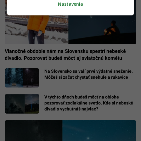
Nastavenia
Vianočné obdobie nám na Slovensku spestrí nebeské
divadlo. Pozorovať budeš môcť aj sviatočnú kométu
Na Slovensko sa valí prvé výdatné sneženie.
Môžeš si začať chystať snehule a rukavice
V týchto dňoch budeš môcť na oblohe
pozorovať zodiakálne svetlo. Kde si nebeské
divadlo vychutnáš najviac?