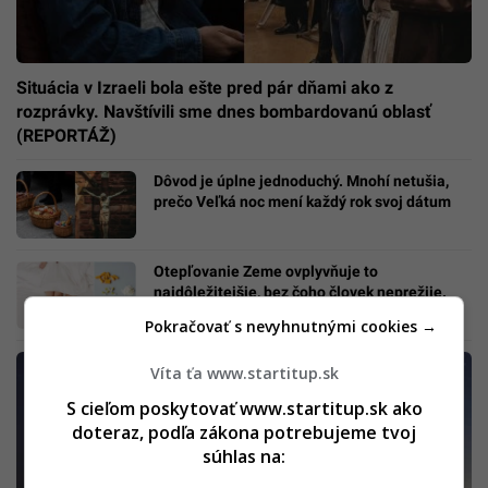
Situácia v Izraeli bola ešte pred pár dňami ako z
rozprávky. Navštívili sme dnes bombardovanú oblasť
(REPORTÁŽ)
Dôvod je úplne jednoduchý. Mnohí netušia,
prečo Veľká noc mení každý rok svoj dátum
Otepľovanie Zeme ovplyvňuje to
najdôležitejšie, bez čoho človek neprežije.
Vedci zdvíhajú varovný prst
Pokračovať s nevyhnutnými cookies →
Víta ťa www.startitup.sk
S cieľom poskytovať www.startitup.sk ako
doteraz, podľa zákona potrebujeme tvoj
súhlas na: