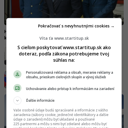
Pokračovať s nevyhnutnými cookies →
Hasiči varujú Šutaja Eštoka: Záchranný systém smeruje
ku kolapsu, zo služby odchádzajú predčasne
Víta ťa www.startitup.sk
S cieľom poskytovať www.startitup.sk ako
Riaditeľ SNG sa vyhrážal zamestnankyniam.
doteraz, podľa zákona potrebujeme tvoj
„Sme nútené budúci týždeň podať výpovede,“
súhlas na:
reagujú
Personalizovaná reklama a obsah, meranie reklamy a
Policajná akadémia čelí vážnemu obvineniu:
obsahu, prieskum cieľových skupín a vývoj služieb
Nevhodné správanie rektora k študentke
Uchovávanie alebo prístup k informáciám na zariadení
Ďalšie informácie
Vaše osobné údaje budú spracúvané a informácie z vášho
zariadenia (súbory cookie, jedinečné identifikátory a ďalšie
údaje o zariadení) môžu byť ukladané a používané
225 partnermi a môžu s nimi byť zdieľané alebo môžu byť