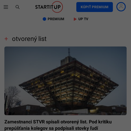
KÚPIŤ PREMIUM
PREMIUM
UP TV
otvorený list
Zamestnanci STVR spísali otvorený list. Pod kritiku
prepúšťania kolegov sa podpísali stovky ľudí