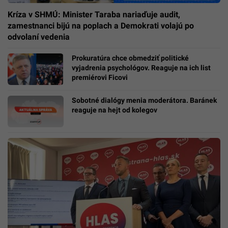
Kríza v SHMÚ: Minister Taraba nariaďuje audit,
zamestnanci bijú na poplach a Demokrati volajú po
odvolaní vedenia
Prokuratúra chce obmedziť politické
vyjadrenia psychológov. Reaguje na ich list
premiérovi Ficovi
Sobotné dialógy menia moderátora. Baránek
reaguje na hejt od kolegov