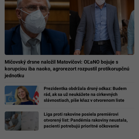
Mičovský drsne naložil Matovičovi: OĽaNO bojuje s
korupciou iba naoko, agrorezort rozpustil protikorupčnú
jednotku
Prezidentka obdržala drsný odkaz: Budem
rád, ak sa už neukážete na cirkevných
slávnostiach, píše kňaz v otvorenom liste
Liga proti rakovine posiela premiérovi
otvorený list: Pandémia rakoviny neustala,
pacienti potrebujú prioritné očkovanie