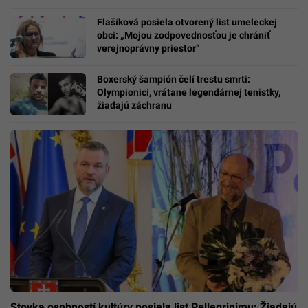
Flašíková posiela otvorený list umeleckej
obci: „Mojou zodpovednosťou je chrániť
verejnoprávny priestor“
Boxerský šampión čelí trestu smrti:
Olympionici, vrátane legendárnej tenistky,
žiadajú záchranu
Stovka osobností kultúry posiela list Pellegrinimu: Žiadajú