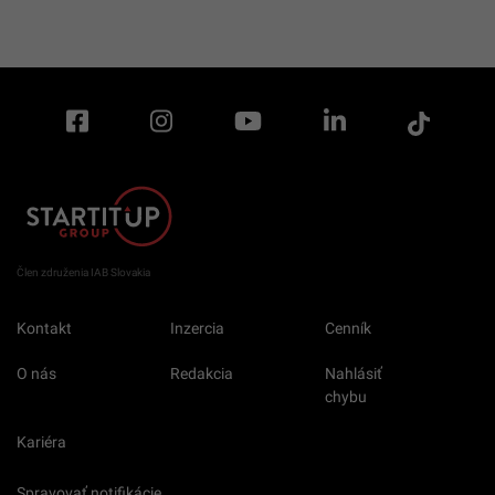
Člen združenia IAB Slovakia
Kontakt
Inzercia
Cenník
O nás
Redakcia
Nahlásiť
chybu
Kariéra
Spravovať notifikácie