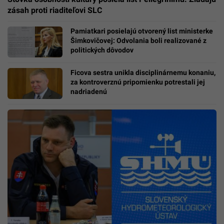
zásah proti riaditeľovi SLC
Pamiatkari posielajú otvorený list ministerke
Šimkovičovej: Odvolania boli realizované z
politických dôvodov
Ficova sestra unikla disciplinárnemu konaniu,
za kontroverznú pripomienku potrestali jej
nadriadenú