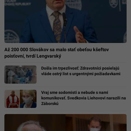
Až 200 000 Slovákov sa malo stať obeťou kšeftov
poisťovní, tvrdí Lengvarský
Došla im trpezlivosť: Zdravotníci posielajú
vláde ostrý list s urgentnými požiadavkami
Vraj sme sodomisti a nebude s nami
komunikovať. Svedkovia Liehovovi narazili na
Záborskú