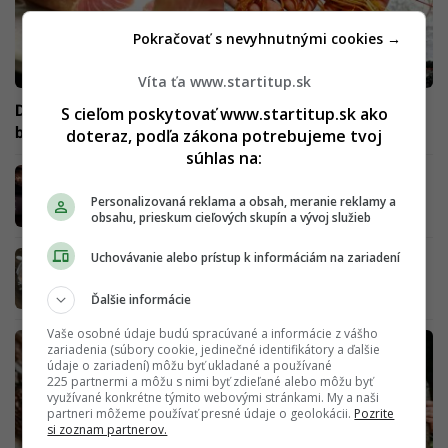
Pokračovať s nevyhnutnými cookies →
Víta ťa www.startitup.sk
Do Bratislavy doniesli čerstvé morské plody. Ľudia si u
S cieľom poskytovať www.startitup.sk ako
bratrancov robia rezervácie, aby sa im ušlo
doteraz, podľa zákona potrebujeme tvoj
súhlas na:
Ľudia zostali šokovaní, z oblohy začali pršať
ryby. Nezvyčajný jav má vysvetlenie
Personalizovaná reklama a obsah, meranie reklamy a
obsahu, prieskum cieľových skupín a vývoj služieb
Zabudni na smradľavého kapra. Vybrali sme
Uchovávanie alebo prístup k informáciám na zariadení
lepšie ryby na sviatočný stôl
Ďalšie informácie
Vaše osobné údaje budú spracúvané a informácie z vášho
zariadenia (súbory cookie, jedinečné identifikátory a ďalšie
údaje o zariadení) môžu byť ukladané a používané
225 partnermi a môžu s nimi byť zdieľané alebo môžu byť
využívané konkrétne týmito webovými stránkami. My a naši
partneri môžeme používať presné údaje o geolokácii.
Pozrite
si zoznam partnerov.