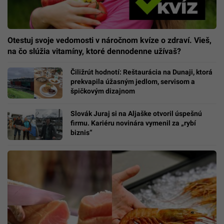
Otestuj svoje vedomosti v náročnom kvíze o zdraví. Vieš,
na čo slúžia vitamíny, ktoré dennodenne užívaš?
Čiližrút hodnotí: Reštaurácia na Dunaji, ktorá
prekvapila úžasným jedlom, servisom a
špičkovým dizajnom
Slovák Juraj si na Aljaške otvoril úspešnú
firmu. Kariéru novinára vymenil za „rybí
biznis“