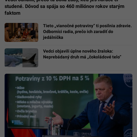
studené. Dôvod sa spája so 460 miliónov rokov starým
faktom
Tieto „vianočné potraviny“ ti posilnia zdravie.
Odborníci radia, prečo ich zaradiť do
jedálnička
Vedci objavili úplne nového žraloka:
Neprebádaný druh má „čokoládové telo“