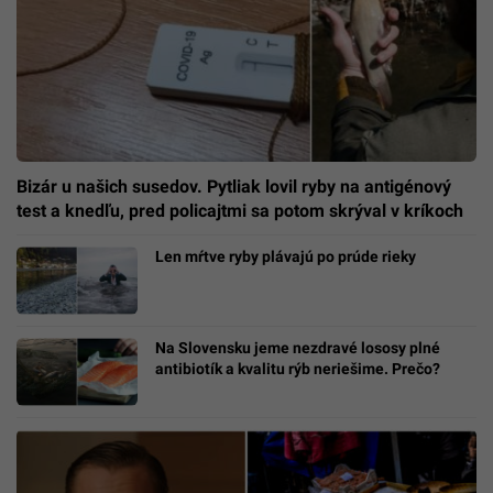
Bizár u našich susedov. Pytliak lovil ryby na antigénový
test a knedľu, pred policajtmi sa potom skrýval v kríkoch
Len mŕtve ryby plávajú po prúde rieky
Na Slovensku jeme nezdravé lososy plné
antibiotík a kvalitu rýb neriešime. Prečo?