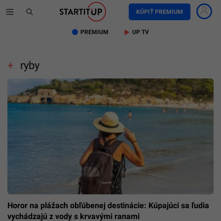
KÚPIŤ PREMIUM
PREMIUM
UP TV
ryby
Horor na plážach obľúbenej destinácie: Kúpajúci sa ľudia
vychádzajú z vody s krvavými ranami