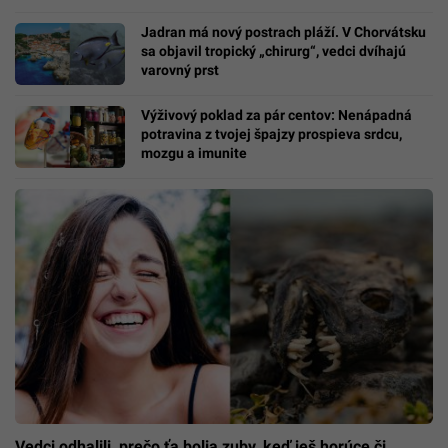
Jadran má nový postrach pláží. V Chorvátsku
sa objavil tropický „chirurg“, vedci dvíhajú
varovný prst
Výživový poklad za pár centov: Nenápadná
potravina z tvojej špajzy prospieva srdcu,
mozgu a imunite
Vedci odhalili, prečo ťa bolia zuby, keď ješ horúce či