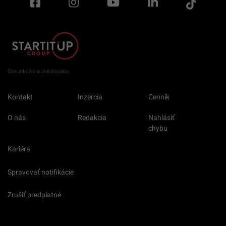
Člen združenia IAB Slovakia
Kontakt
Inzercia
Cenník
O nás
Redakcia
Nahlásiť
chybu
Kariéra
Spravovať notifikácie
Zrušiť predplatné