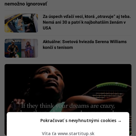
nemožno ignorovať
Za úspech vďačí veci, ktorá „otravuje“ aj teba.
Nemá ani 30 a patrí k najbohatším ženám v
USA
Aktuálne: Svetová hviezda Serena Williams
končí s tenisom
Pokračovať s nevyhnutnými cookies →
Víta ťa www.startitup.sk