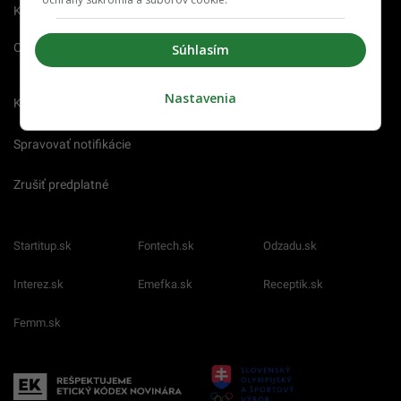
Kontakt
Inzercia
Cenník
O nás
Redakcia
Nahlásiť
Súhlasím
chybu
Nastavenia
Kariéra
Spravovať notifikácie
Zrušiť predplatné
Startitup.sk
Fontech.sk
Odzadu.sk
Interez.sk
Emefka.sk
Receptik.sk
Femm.sk