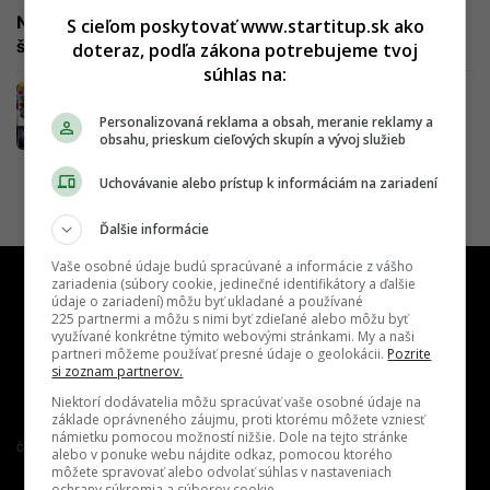
Nike v novej reklame oslavuje silu a vytrvalosť žien v
S cieľom poskytovať www.startitup.sk ako
športe. Na čele so Serenou Williams
doteraz, podľa zákona potrebujeme tvoj
súhlas na:
Čo sa deje so Snapchatom? Nová hra so
Serenou Williams
Personalizovaná reklama a obsah, meranie reklamy a
obsahu, prieskum cieľových skupín a vývoj služieb
Uchovávanie alebo prístup k informáciám na zariadení
Ďalšie informácie
Vaše osobné údaje budú spracúvané a informácie z vášho
zariadenia (súbory cookie, jedinečné identifikátory a ďalšie
údaje o zariadení) môžu byť ukladané a používané
225 partnermi a môžu s nimi byť zdieľané alebo môžu byť
využívané konkrétne týmito webovými stránkami. My a naši
partneri môžeme používať presné údaje o geolokácii.
Pozrite
si zoznam partnerov.
Niektorí dodávatelia môžu spracúvať vaše osobné údaje na
základe oprávneného záujmu, proti ktorému môžete vzniesť
námietku pomocou možností nižšie. Dole na tejto stránke
Člen združenia IAB Slovakia
alebo v ponuke webu nájdite odkaz, pomocou ktorého
môžete spravovať alebo odvolať súhlas v nastaveniach
ochrany súkromia a súborov cookie.