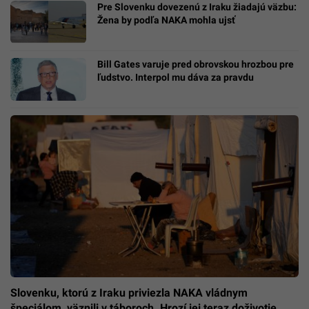
Pre Slovenku dovezenú z Iraku žiadajú väzbu:
Žena by podľa NAKA mohla ujsť
Bill Gates varuje pred obrovskou hrozbou pre
ľudstvo. Interpol mu dáva za pravdu
Slovenku, ktorú z Iraku priviezla NAKA vládnym
špeciálom, väznili v táboroch. Hrozí jej teraz doživotie