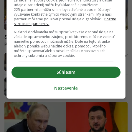
zariadenia (súbory cookie, jedinečné identifikátory a ďalšie
údaje o zariadení) môžu byť ukladané a používané
225 partnermi a môžu s nimi byť zdieľané alebo môžu byť
využívané konkrétne týmito webovými stránkami. My a naši
partneri môžeme používať presné údaje o geolokácii.
Pozrite
si zoznam partnerov.
Niektorí dodávatelia môžu spracúvať vaše osobné údaje na
základe oprávneného záujmu, proti ktorému môžete vzniesť
Strelecký útok v Izraeli: Páchateľ zaútočil na autobus pri
námietku pomocou možností nižšie. Dole na tejto stránke
posvätnom Múre nárekov
alebo v ponuke webu nájdite odkaz, pomocou ktorého
môžete spravovať alebo odvolať súhlas v nastaveniach
ochrany súkromia a súborov cookie.
Horší ako bin Ládin: V skutočnosti bol Zawahrí
mozgom 11. septembra. Lekár vyvíjal
biologické zbrane
Súhlasím
Zajatca surovo kastroval nožom. Rusi chceli
utajiť mučenie, tvrdí Ukrajina o útoku na
Nastavenia
Olenivku