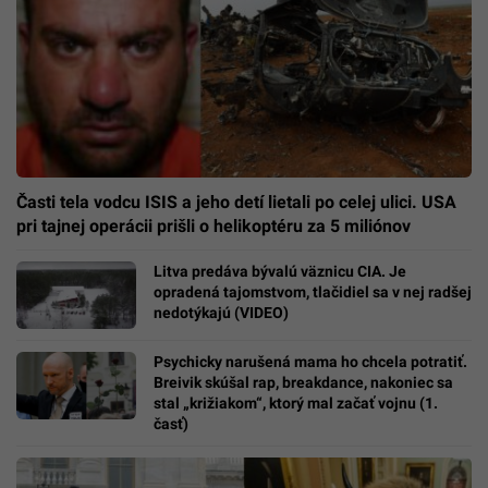
Časti tela vodcu ISIS a jeho detí lietali po celej ulici. USA
pri tajnej operácii prišli o helikoptéru za 5 miliónov
Litva predáva bývalú väznicu CIA. Je
opradená tajomstvom, tlačidiel sa v nej radšej
nedotýkajú (VIDEO)
Psychicky narušená mama ho chcela potratiť.
Breivik skúšal rap, breakdance, nakoniec sa
stal „križiakom“, ktorý mal začať vojnu (1.
časť)