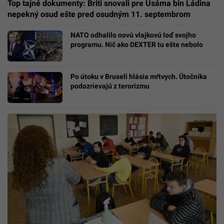
Top tajné dokumenty: Briti snovali pre Usáma bin Ládina
nepekný osud ešte pred osudným 11. septembrom
NATO odhalilo novú vlajkovú loď svojho
programu. Nič ako DEXTER tu ešte nebolo
Po útoku v Bruseli hlásia mŕtvych. Útočníka
podozrievajú z terorizmu