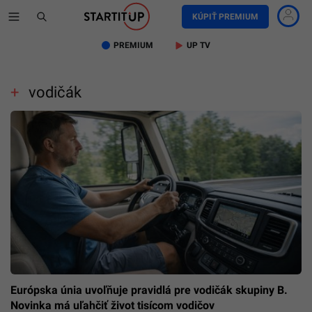
KÚPIŤ PREMIUM
PREMIUM
UP TV
vodičák
Európska únia uvoľňuje pravidlá pre vodičák skupiny B.
Novinka má uľahčiť život tisícom vodičov