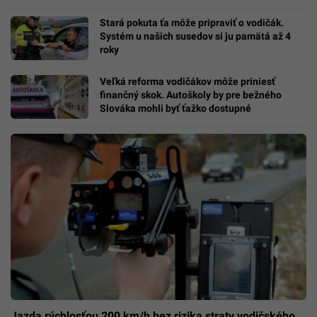
Stará pokuta ťa môže pripraviť o vodičák.
Systém u našich susedov si ju pamätá až 4
roky
Veľká reforma vodičákov môže priniesť
finančný skok. Autoškoly by pre bežného
Slováka mohli byť ťažko dostupné
Jazda rýchlosťou 200 km/h bez rizika straty vodičského