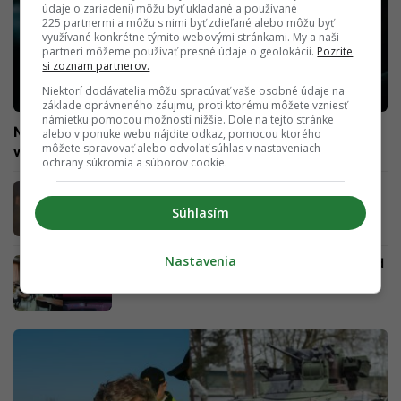
údaje o zariadení) môžu byť ukladané a používané
225 partnermi a môžu s nimi byť zdieľané alebo môžu byť
využívané konkrétne týmito webovými stránkami. My a naši
partneri môžeme používať presné údaje o geolokácii.
Pozrite
si zoznam partnerov.
Niektorí dodávatelia môžu spracúvať vaše osobné údaje na
základe oprávneného záujmu, proti ktorému môžete vzniesť
námietku pomocou možností nižšie. Dole na tejto stránke
Na Slovensku sa vydáva vodičský preukaz, ktorý je na
alebo v ponuke webu nájdite odkaz, pomocou ktorého
môžete spravovať alebo odvolať súhlas v nastaveniach
väčšinu áut nepoužiteľný
ochrany súkromia a súborov cookie.
Slováci sa pri vodičákoch zmietajú v chaose.
Startitup zisťoval, či platia nové testy pre
Súhlasím
všetkých
Nastavenia
Vodičský preukaz môžeš získať zadarmo. Pod
touto podmienkou ti ho celý preplatí štát