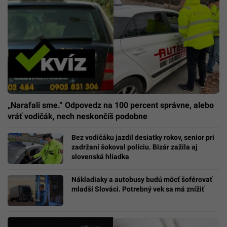
„Narafali sme.“ Odpovedz na 100 percent správne, alebo
vráť vodičák, nech neskončíš podobne
Bez vodičáku jazdil desiatky rokov, senior pri
zadržaní šokoval políciu. Bizár zažila aj
slovenská hliadka
Nákladiaky a autobusy budú môcť šoférovať
mladší Slováci. Potrebný vek sa má znížiť