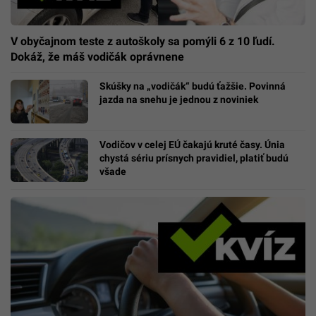
V obyčajnom teste z autoškoly sa pomýli 6 z 10 ľudí.
Dokáž, že máš vodičák oprávnene
Skúšky na „vodičák“ budú ťažšie. Povinná
jazda na snehu je jednou z noviniek
Vodičov v celej EÚ čakajú kruté časy. Únia
chystá sériu prísnych pravidiel, platiť budú
všade