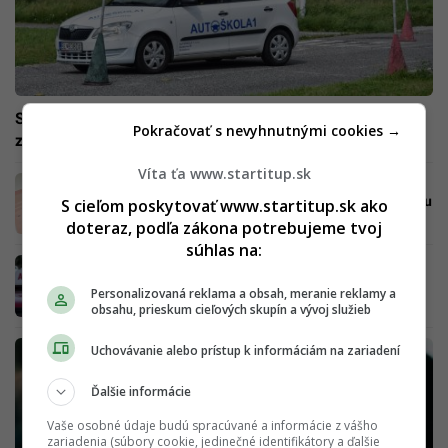
Skvelé správy: Slováci budú môcť získať vodičák
Pokračovať s nevyhnutnými cookies →
zadarmo, požiadať môžu aj zamestnanci
Víta ťa www.startitup.sk
Vodičský preukaz budeš možno môcť opäť
získať úplne zadarmo. Štát pripravuje novinku
S cieľom poskytovať www.startitup.sk ako
doteraz, podľa zákona potrebujeme tvoj
súhlas na:
Nové testy na autoškole dávajú „učňom“
poriadne zabrať, neúspešnosť je podstatne
Personalizovaná reklama a obsah, meranie reklamy a
vyššia
obsahu, prieskum cieľových skupín a vývoj služieb
Uchovávanie alebo prístup k informáciám na zariadení
Ďalšie informácie
Vaše osobné údaje budú spracúvané a informácie z vášho
zariadenia (súbory cookie, jedinečné identifikátory a ďalšie