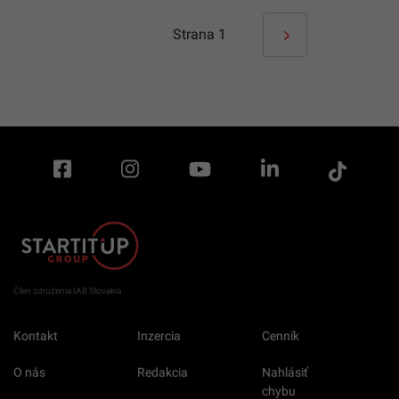
Strana
1
Člen združenia IAB Slovakia
Kontakt
Inzercia
Cenník
O nás
Redakcia
Nahlásiť
chybu